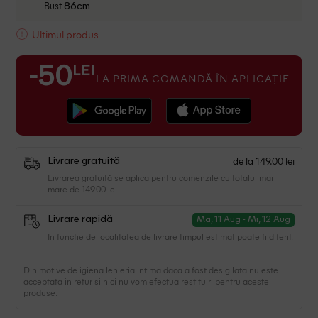
Bust
86cm
Ultimul produs
LEI
-50
LA PRIMA COMANDĂ ÎN APLICAȚIE
de la 149.00 lei
Livrare gratuită
Livrarea gratuită se aplica pentru comenzile cu totalul mai
mare de 149.00 lei
Livrare rapidă
Ma, 11 Aug - Mi, 12 Aug
In functie de localitatea de livrare timpul estimat poate fi diferit.
Din motive de igiena lenjeria intima daca a fost desigilata nu este
acceptata in retur si nici nu vom efectua restituiri pentru aceste
produse.