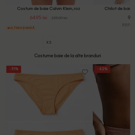
Costum de baie Calvin Klein, roz
Chilot de baie C
64.95 lei
99.
225.00 lei
RRP: 2
ULTIMA ȘANSĂ
XS
Costume baie de la alte branduri
- 31%
- 42%