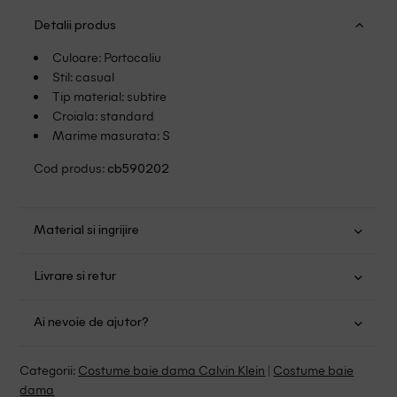
Detalii produs
Culoare: Portocaliu
Stil: casual
Tip material: subtire
Croiala: standard
Marime masurata: S
Cod produs:
cb590202
Material si ingrijire
Poliester: 79%; Elastan: 21%
Livrare si retur
Spalare usoara la 30
Transport Gratuit pentru orice comanda cu o valoare mai
Albire fara clor
Ai nevoie de ajutor?
mare de 149.00 lei.
Nu uscati in uscator
Nu calcati
Suntem aici pentru a te ajuta:
Politica livrare
Categorii:
Costume baie dama Calvin Klein
|
Costume baie
Fara curatare chimica
Program: Luni-Vineri intre 9:00 - 15:00
dama
Retur Gratuit in 14 zile pentru comenzile cu valoare mai