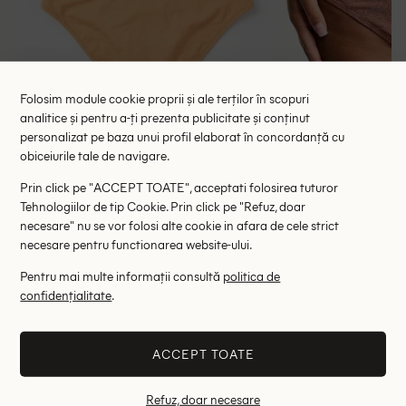
Folosim module cookie proprii și ale terților în scopuri
analitice și pentru a-ți prezenta publicitate și conținut
personalizat pe baza unui profil elaborat în concordanță cu
Chilot de baie Zara, portocaliu
Chilot de baie th
obiceiurile tale de navigare.
33.00 lei
46.00 le
48.00 lei
Prin click pe "ACCEPT TOATE", acceptati folosirea tuturor
RRP: 89.00 lei
RRP: 1
Tehnologiilor de tip Cookie. Prin click pe "Refuz, doar
necesare" nu se vor folosi alte cookie in afara de cele strict
S
34
necesare pentru functionarea website-ului.
Altii au fost interesati de
Pentru mai multe informații consultă
politica de
confidențialitate
.
- 25%
- 67%
ACCEPT TOATE
Refuz, doar necesare