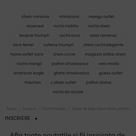
shein romania
intimissimi
mango outlet
reserved
rochii mohito
rochii shein
lenjerie triumph
rochii asos
asos romania
zara femei
sutiene triumph
shein rochii elegante
haine outlet zara
shein curve
magazin online shein
rochii mango
palton stradivarius
vero moda
american eagle
ghete stradivarius
guess outlet
triaction
s oliver outlet
palton dama
rochii de ocazie
Femei
Lenjerie
Costume baie
Chilot de baie Calvin Klein, portocaliu
INSCRIERE
Afla toate noutatile si fii inspirata de