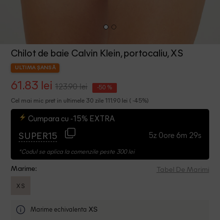
Chilot de baie Calvin Klein, portocaliu, XS
ULTIMA ȘANSĂ
61.83 lei
123.90 lei
-50 %
Cel mai mic pret in ultimele 30 zile 111.90 lei ( -45%)
Cumpara cu -15% EXTRA
5z 0ore 6m 29s
SUPER15
*Codul se aplica la comenzile peste 300 lei
Tabel De Marimi
Marime:
XS
Marime echivalenta
XS