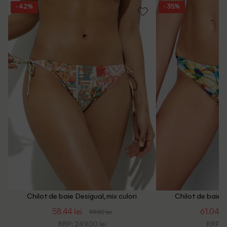
- 42%
- 35%
Intrebari frecvente
Chilot de baie Desigual, mix culori
Chilot de baie D
58.44 lei
61.04 le
99.90 lei
RRP: 249.00 lei
RRP: 1