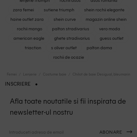
zara femei
sutiene triumph
shein rochii elegante
haine outlet zara
shein curve
magazin online shein
rochii mango
palton stradivarius
vero moda
american eagle
ghete stradivarius
guess outlet
triaction
s oliver outlet
palton dama
rochii de ocazie
Femei
Lenjerie
Costume baie
Chilot de baie Desigual, bleumarin
INSCRIERE
Afla toate noutatile si fii inspirata de
newsletter-ul nostru
ABONARE