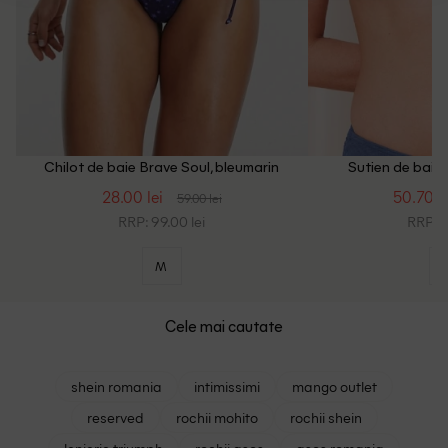
Chilot de baie Brave Soul, bleumarin
Sutien de baie 
28.00 lei
50.70 le
59.00 lei
RRP: 99.00 lei
RRP: 1
M
Cele mai cautate
shein romania
intimissimi
mango outlet
reserved
rochii mohito
rochii shein
lenjerie triumph
rochii asos
asos romania