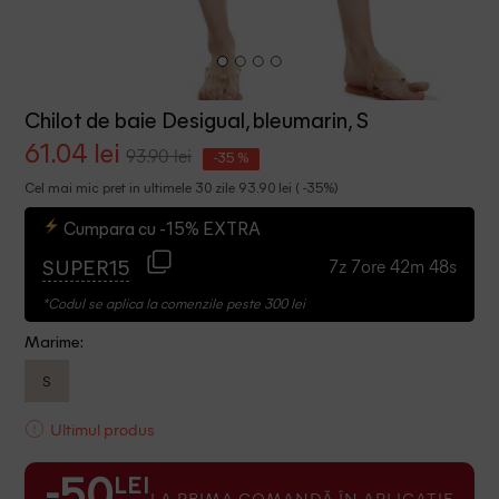
Chilot de baie Desigual, bleumarin, S
61.04 lei
93.90 lei
-35 %
Cel mai mic pret in ultimele 30 zile 93.90 lei ( -35%)
Cumpara cu -15% EXTRA
7z 7ore 42m 48s
SUPER15
*Codul se aplica la comenzile peste 300 lei
Marime:
S
Ultimul produs
LEI
-50
LA PRIMA COMANDĂ ÎN APLICAȚIE