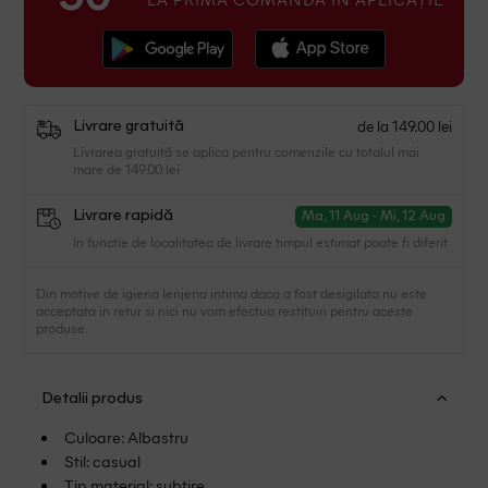
de la 149.00 lei
Livrare gratuită
Livrarea gratuită se aplica pentru comenzile cu totalul mai
mare de 149.00 lei
Livrare rapidă
Ma, 11 Aug - Mi, 12 Aug
In functie de localitatea de livrare timpul estimat poate fi diferit.
Din motive de igiena lenjeria intima daca a fost desigilata nu este
acceptata in retur si nici nu vom efectua restituiri pentru aceste
produse.
Detalii produs
Culoare: Albastru
Stil: casual
Tip material: subtire