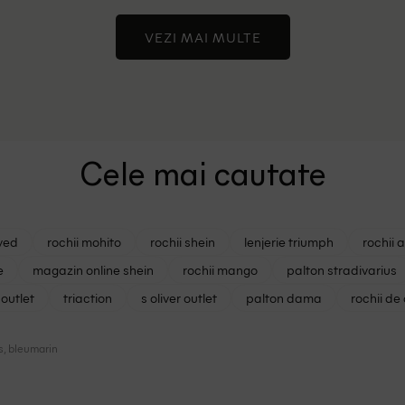
VEZI MAI MULTE
Cele mai cautate
ved
rochii mohito
rochii shein
lenjerie triumph
rochii 
e
magazin online shein
rochii mango
palton stradivarius
outlet
triaction
s oliver outlet
palton dama
rochii de
s, bleumarin