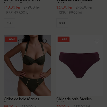
Dekkers, albastru
Dekkers, mix culori
148.00 lei
279.00 lei
137.00 lei
275.00 lei
RRP: 499.00 lei
RRP: 499.00 lei
75C
80D
- 45%
- 41%
Chilot de baie Marlies
Chilot de baie Marlies
Dekkers, verde
Dekkers, pruna
88.00 lei
159.00 lei
79.00 lei
135.00 lei