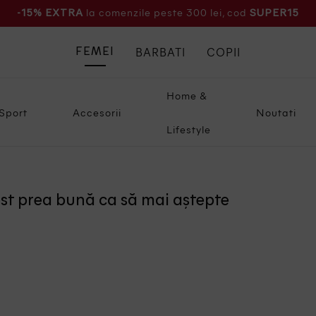
la comenzile peste 300 lei, cod
-15% EXTRA
SUPER15
BARBATI
COPII
FEMEI
Home &
Sport
Accesorii
Noutati
Lifestyle
ost prea bună ca să mai aștepte