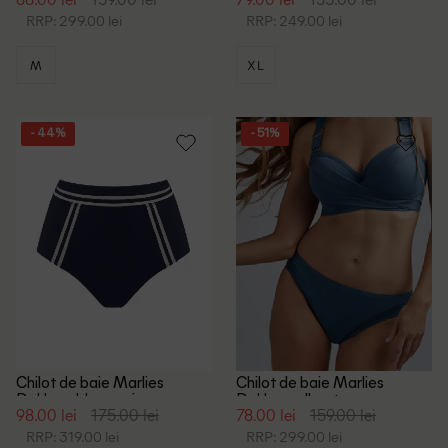
RRP: 299.00 lei
RRP: 249.00 lei
M
XL
- 44%
- 51%
Chilot de baie Marlies
Chilot de baie Marlies
Dekkers, bleumarin
Dekkers, albastru
98.00 lei
175.00 lei
78.00 lei
159.00 lei
RRP: 319.00 lei
RRP: 299.00 lei