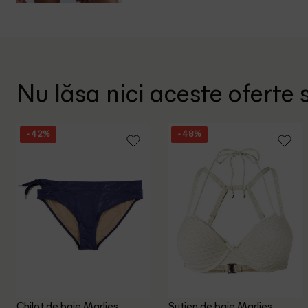
Nu lăsa nici aceste oferte s
- 42%
- 48%
Chilot de baie Marlies
Sutien de baie Marlies