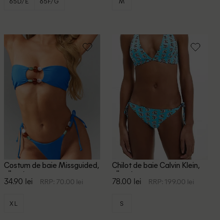
65D/E
65F/G
M
Costum de baie Missguided,
Chilot de baie Calvin Klein,
albastru
albastru
34.90 lei
78.00 lei
RRP: 70.00 lei
RRP: 199.00 lei
XL
S