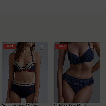
- 47%
- 45%
Sutien de baie Marlies
Chilot de baie Marlies