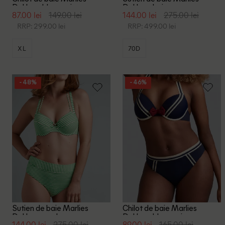
Dekkers, bleumarin
Dekkers, bej
87.00 lei
149.00 lei
144.00 lei
275.00 lei
RRP: 299.00 lei
RRP: 499.00 lei
XL
70D
- 48%
- 46%
Sutien de baie Marlies
Chilot de baie Marlies
Dekkers, verde
Dekkers, bleumarin
144.00 lei
275.00 lei
89.00 lei
165.00 lei