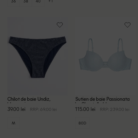
+1
36
38
40
Chilot de baie Undiz,
Sutien de baie Passionata
bleumarin
by Chantelle, bleu
39.00 lei
115.00 lei
RRP: 69.00 lei
RRP: 239.00 lei
M
80D