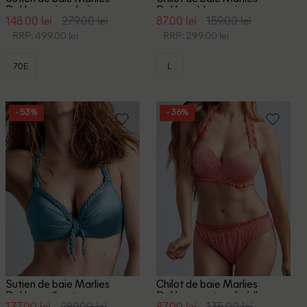
Dekkers, mix culori
Dekkers, bleumarin
148.00 lei
279.00 lei
87.00 lei
159.00 lei
RRP: 499.00 lei
RRP: 299.00 lei
70E
L
- 53%
- 36%
Sutien de baie Marlies
Chilot de baie Marlies
Dekkers, albastru
Dekkers, portocaliu/alb
137.00 lei
289.00 lei
87.00 lei
135.00 lei