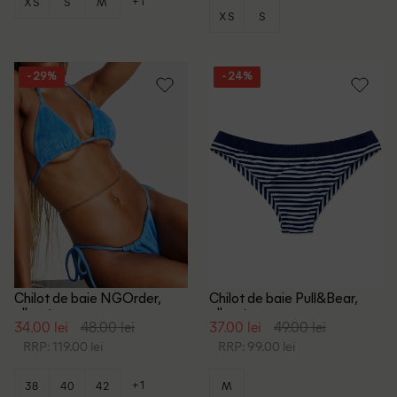
+1
XS
S
M
XS
S
- 29%
- 24%
Chilot de baie NGOrder,
Chilot de baie Pull&Bear,
albastru
albastru
34.00 lei
48.00 lei
37.00 lei
49.00 lei
RRP: 119.00 lei
RRP: 99.00 lei
+1
38
40
42
M