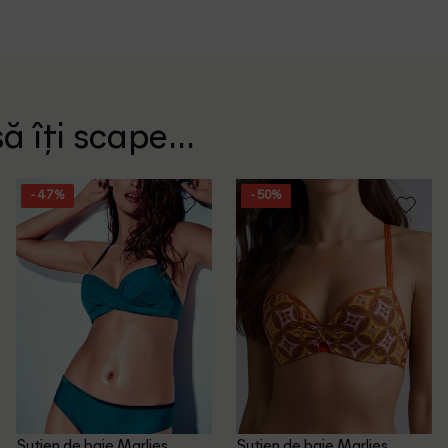
ă îți scape...
- 47%
- 50%
Sutien de baie Marlies
Sutien de baie Marlies