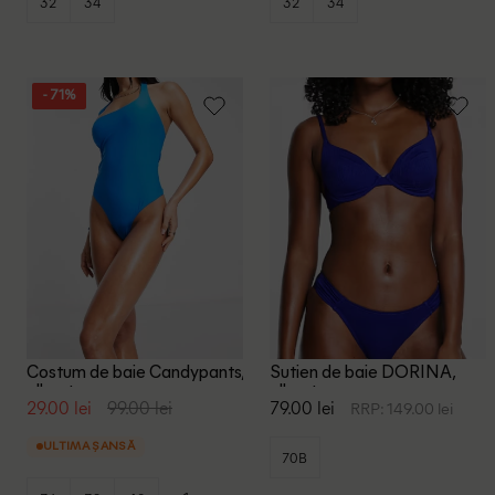
32
34
32
34
- 71%
Costum de baie Candypants,
Sutien de baie DORINA,
albastru
albastru
29.00 lei
99.00 lei
79.00 lei
RRP: 149.00 lei
ULTIMA ȘANSĂ
70B