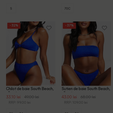
S
70C
- 32%
- 37%
Chilot de baie South Beach,
Sutien de baie South Beach,
albastru
albastru
33.10 lei
49.00 lei
43.00 lei
68.00 lei
RRP: 99.00 lei
RRP: 109.00 lei