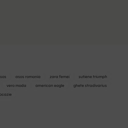
asos
asos romania
zara femei
sutiene triumph
vero moda
american eagle
ghete stradivarius
 ocazie