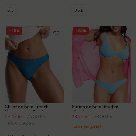
XL
XXL
- 48%
- 63%
Chilot de baie French
Sutien de baie Rhythm,
Connection, albastru
albastru
25.47 lei
49.00 lei
28.90 lei
78.00 lei
RRP: 109.00 lei
ULTIMA ȘANSĂ