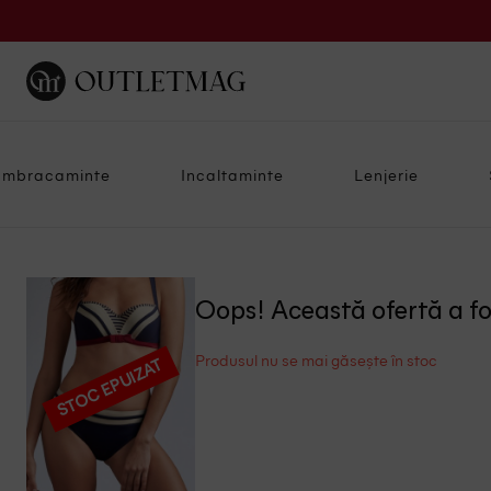
Imbracaminte
Incaltaminte
Lenjerie
Oops! Această ofertă a f
Produsul nu se mai găsește în stoc
STOC EPUIZAT