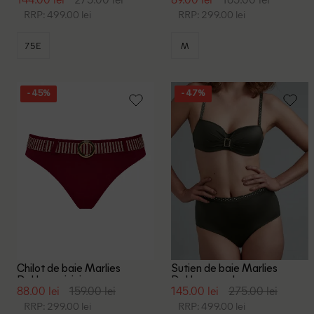
RRP: 499.00 lei
RRP: 299.00 lei
75E
M
- 45%
- 47%
Chilot de baie Marlies
Sutien de baie Marlies
Dekkers, visiniu
Dekkers, verde
88.00 lei
159.00 lei
145.00 lei
275.00 lei
RRP: 299.00 lei
RRP: 499.00 lei