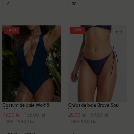
S
38
- 46%
- 53%
Costum de baie Wolf &
Chilot de baie Brave Soul,
Whistle, albastru
bleumarin
73.00 lei
135.00 lei
28.00 lei
59.00 lei
RRP: 299.00 lei
RRP: 99.00 lei