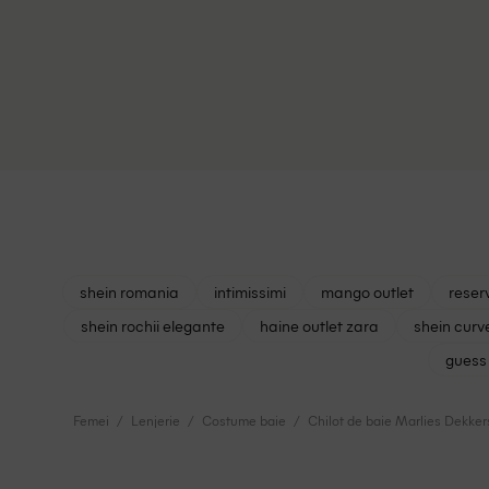
shein romania
intimissimi
mango outlet
reser
shein rochii elegante
haine outlet zara
shein curv
guess 
Femei
Lenjerie
Costume baie
Chilot de baie Marlies Dekker