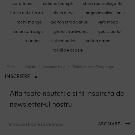
zara femei
sutiene triumph
shein rochii elegante
haine outlet zara
shein curve
magazin online shein
rochii mango
palton stradivarius
vero moda
american eagle
ghete stradivarius
guess outlet
triaction
s oliver outlet
palton dama
rochii de ocazie
Femei
Lenjerie
Costume baie
Chilot de baie Zara, negru
INSCRIERE
Afla toate noutatile si fii inspirata de
newsletter-ul nostru
ABONARE