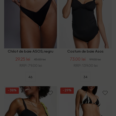
Chilot de baie ASOS, negru
Costum de baie Asos
Maternity, negru
29.25 lei
73.00 lei
45.00 lei
99.00 lei
RRP: 79.00 lei
RRP: 139.00 lei
46
34
- 38%
- 29%