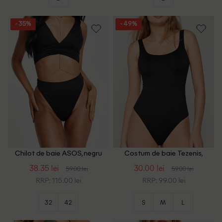
- 35%
- 49%
Chilot de baie ASOS, negru
Costum de baie Tezenis,
negru
38.35 lei
30.00 lei
59.00 lei
59.00 lei
RRP: 115.00 lei
RRP: 99.00 lei
32
42
S
M
L