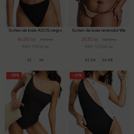
Sutien de baie ASOS, negru
Sutien de baie reversibil We
Are We Wear Plus Size,
46.00 lei
24.10 lei
79.00 lei
58.00 lei
negru/maro
RRP: 119.00 lei
RRP: 129.00 lei
32
34
52-54
56-58
- 38%
- 41%