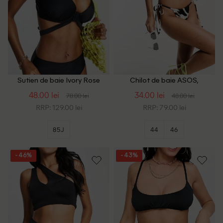
Sutien de baie Ivory Rose
Chilot de baie ASOS,
Curve, negru
alb/negru
48.00 lei
34.00 lei
78.00 lei
48.00 lei
RRP: 129.00 lei
RRP: 79.00 lei
85J
44
46
- 46%
- 43%