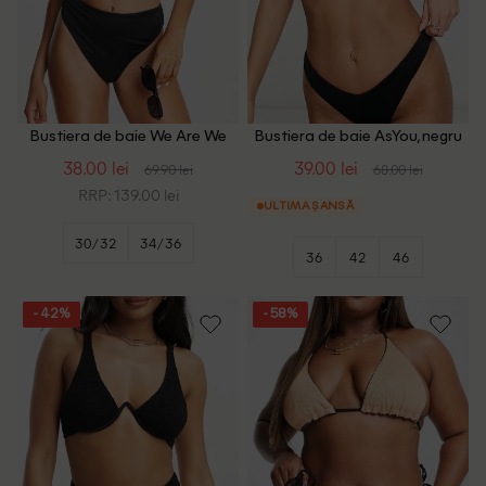
Bustiera de baie We Are We
Bustiera de baie AsYou, negru
Wear, negru
38.00 lei
39.00 lei
69.90 lei
68.00 lei
RRP: 139.00 lei
ULTIMA ȘANSĂ
30/32
34/36
36
42
46
- 42%
- 58%