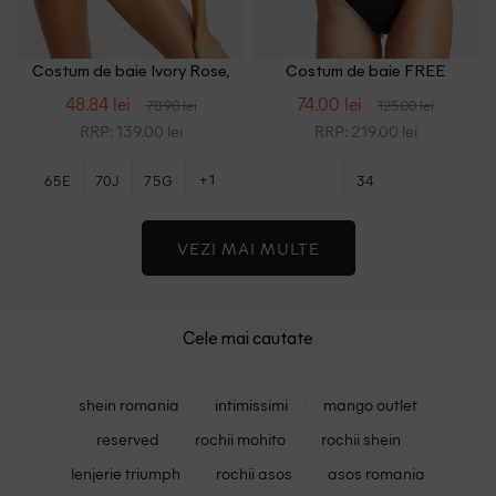
Costum de baie Ivory Rose,
Costum de baie FREE
negru
SOCIETY, alb/negru
48.84 lei
74.00 lei
78.90 lei
125.00 lei
RRP: 139.00 lei
RRP: 219.00 lei
+1
65E
70J
75G
34
VEZI MAI MULTE
Cele mai cautate
shein romania
intimissimi
mango outlet
reserved
rochii mohito
rochii shein
lenjerie triumph
rochii asos
asos romania