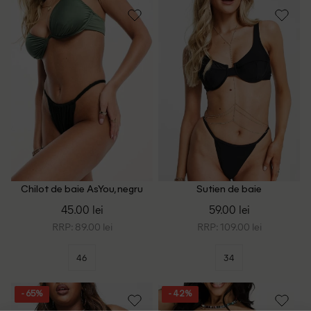
Chilot de baie AsYou, negru
Sutien de baie
4TH&Reckless, negru
45.00 lei
59.00 lei
RRP: 89.00 lei
RRP: 109.00 lei
46
34
- 65%
- 42%