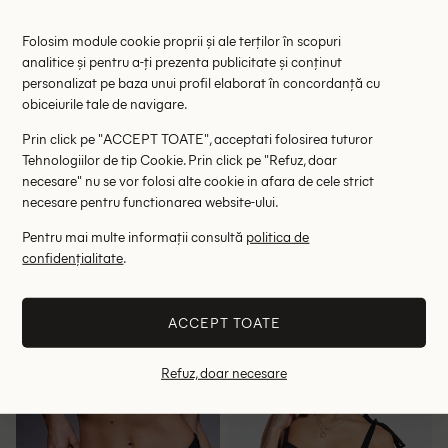
Folosim module cookie proprii și ale terților în scopuri
analitice și pentru a-ți prezenta publicitate și conținut
personalizat pe baza unui profil elaborat în concordanță cu
obiceiurile tale de navigare.
Prin click pe "ACCEPT TOATE", acceptati folosirea tuturor
Tehnologiilor de tip Cookie. Prin click pe "Refuz, doar
necesare" nu se vor folosi alte cookie in afara de cele strict
necesare pentru functionarea website-ului.
Pentru mai multe informații consultă
politica de
Chilot de baie We Are We
Chilot de baie AsYou, negru
Wear Plus Size, negru/maro
confidențialitate
.
24.70 lei
34.00 lei
69.90 lei
59.00 lei
RRP: 129.00 lei
RRP: 89.00 lei
ACCEPT TOATE
48-50
52-54
56-58
32
44
46
Refuz, doar necesare
- 35%
- 26%