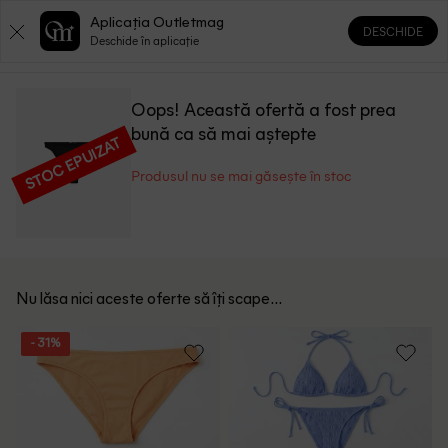
Aplicația Outletmag
DESCHIDE
0
0
Deschide în aplicație
Oops! Această ofertă a fost prea
bună ca să mai aștepte
STOC EPUIZAT
Produsul nu se mai găsește în stoc
Nu lăsa nici aceste oferte să îți scape...
- 31%