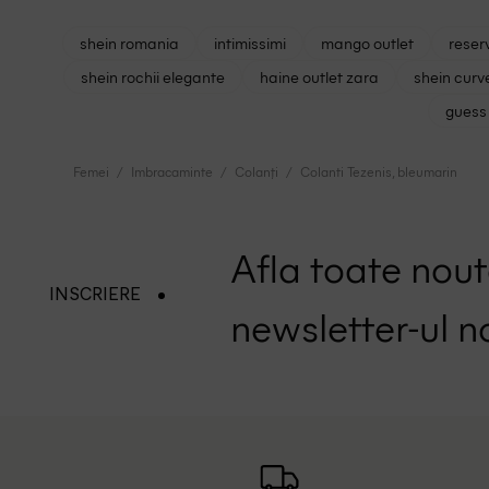
shein romania
intimissimi
mango outlet
reser
shein rochii elegante
haine outlet zara
shein curv
guess 
Femei
Imbracaminte
Colanți
Colanti Tezenis, bleumarin
Afla toate nouta
INSCRIERE
newsletter-ul n