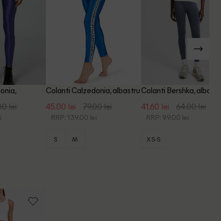
onia,
Colanti Calzedonia, albastru
Colanti Bershka, albastr
00 lei
45.00 lei
79.00 lei
41.60 lei
64.00 lei
i
RRP: 139.00 lei
RRP: 99.00 lei
S
M
XS-S