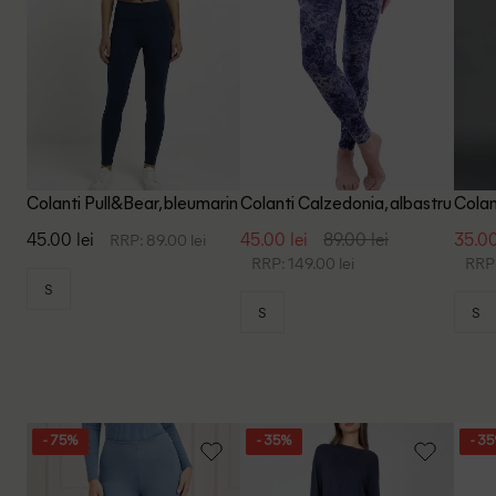
Colanti Pull&Bear, bleumarin
Colanti Calzedonia, albastru
Colan
45.00 lei
45.00 lei
89.00 lei
35.00
RRP: 89.00 lei
RRP: 149.00 lei
RRP:
S
S
S
- 75%
- 35%
- 3