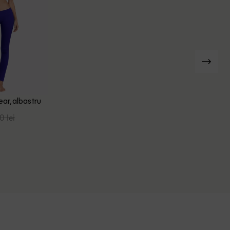
ear, albastru
0 lei