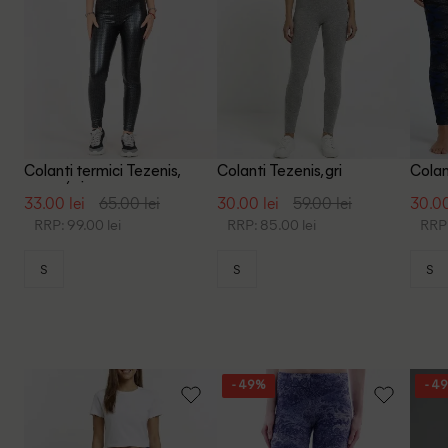
Colanti termici Tezenis,
Colanti Tezenis, gri
Colan
negru/gri
negru
33.00 lei
65.00 lei
30.00 lei
59.00 lei
30.00
RRP: 99.00 lei
RRP: 85.00 lei
RRP:
S
S
S
- 49%
- 4