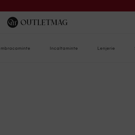
Imbracaminte
Incaltaminte
Lenjerie