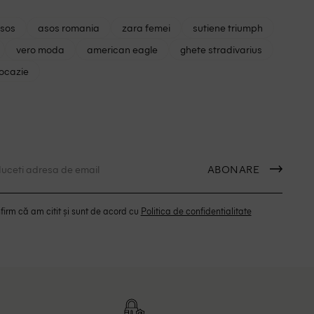
asos
asos romania
zara femei
sutiene triumph
vero moda
american eagle
ghete stradivarius
 ocazie
ABONARE
irm că am citit și sunt de acord cu
Politica de confidentialitate