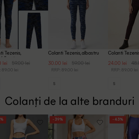
ti Tezenis,
Colanti Tezenis, albastru
Colanti Tezeni
/albastru
 lei
59.00 lei
30.00 lei
59.00 lei
24.00 lei
48.
 89.00 lei
RRP: 89.00 lei
RRP: 89.00 lei
S
S
Colanți de la alte branduri
9%
- 39%
- 43%