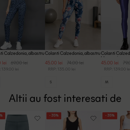
ti Calzedonia, albastru
Colanti Calzedonia, albastru
Colanti Calzed
bleumarin
 lei
69.00 lei
45.00 lei
74.00 lei
45.00 lei
79.
 139.00 lei
RRP: 135.00 lei
RRP: 139.00 le
S
M
Altii au fost interesati de
5%
- 35%
- 35%