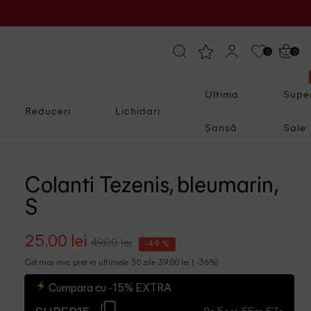
0
0
Ultima
Supe
Reduceri
Lichidari
Șansă
Sale
Colanti Tezenis, bleumarin,
S
25.00 lei
49.00 lei
-49 %
Cel mai mic pret in ultimele 30 zile 39.00 lei ( -36%)
Cumpara cu -15% EXTRA