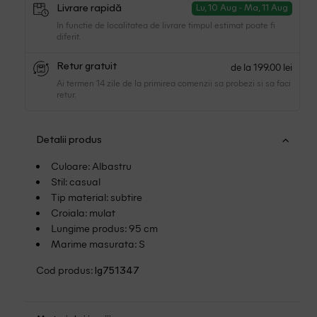
Livrare rapidă
Lu, 10 Aug - Ma, 11 Aug
In functie de localitatea de livrare timpul estimat poate fi
diferit.
de la 199.00 lei
Retur gratuit
Ai termen 14 zile de la primirea comenzii sa probezi si sa faci
retur.
Detalii produs
Culoare: Albastru
Stil: casual
Tip material: subtire
Croiala: mulat
Lungime produs: 95 cm
Marime masurata: S
Cod produs:
lg751347