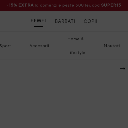
la comenzile peste 300 lei, cod
-15% EXTRA
SUPER15
BARBATI
COPII
FEMEI
Home &
Sport
Accesorii
Noutati
Lifestyle