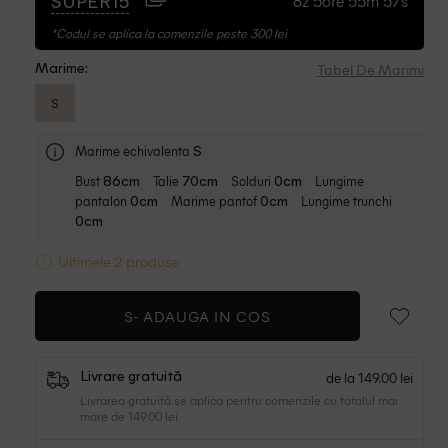
8z 5ore 55m 56s
SUPER15
*Codul se aplica la comenzile peste 300 lei
Tabel De Marimi
Marime:
S
Marime echivalenta
S
Bust
Talie
Solduri
Lungime
86cm
70cm
0cm
pantalon
Marime pantof
Lungime trunchi
0cm
0cm
0cm
Ultimele 2 produse
S-
ADAUGA IN COS
de la 149.00 lei
Livrare gratuită
Livrarea gratuită se aplica pentru comenzile cu totalul mai
mare de 149.00 lei