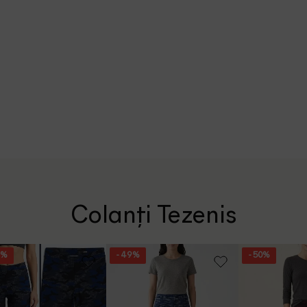
Colanți Tezenis
9%
- 49%
- 50%