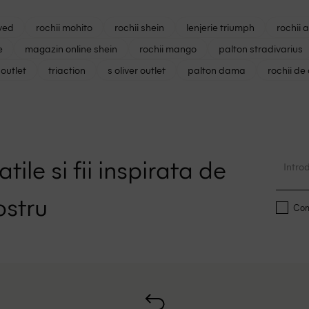
ved
rochii mohito
rochii shein
lenjerie triumph
rochii 
e
magazin online shein
rochii mango
palton stradivarius
outlet
triaction
s oliver outlet
palton dama
rochii de
tile si fii inspirata de
ostru
Conf