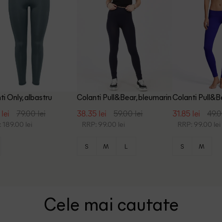
ti Only, albastru
Colanti Pull&Bear, bleumarin
Colanti Pull&B
 lei
79.00 lei
38.35 lei
59.00 lei
31.85 lei
49.0
 189.00 lei
RRP: 99.00 lei
RRP: 99.00 lei
S
M
L
S
M
Cele mai cautate