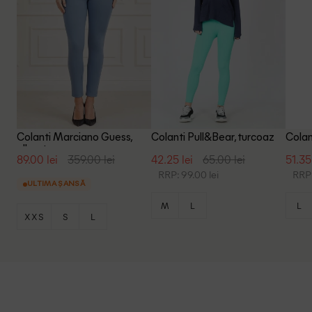
Colanti Marciano Guess,
Colanti Pull&Bear, turcoaz
Colan
albastru
89.00 lei
359.00 lei
42.25 lei
65.00 lei
51.35
RRP: 99.00 lei
RRP:
ULTIMA ȘANSĂ
M
L
L
XXS
S
L