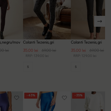
s, negru/mov
Colanti Tezenis, gri
Colanti Tezenis, gri
00 lei
35.00 lei
69.00 lei
35.00 lei
69.00 lei
RRP: 139.00 lei
RRP: 129.00 lei
S
S
- 43%
- 35%