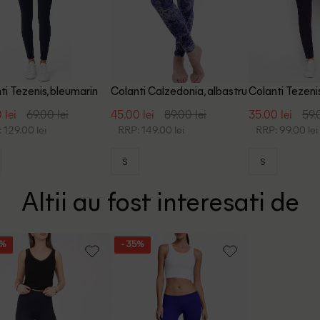
ti Tezenis, bleumarin
Colanti Calzedonia, albastru
Colanti Tezeni
 lei
69.00 lei
45.00 lei
89.00 lei
35.00 lei
59.
 129.00 lei
RRP: 149.00 lei
RRP: 99.00 lei
S
S
Altii au fost interesati de
5%
- 35%