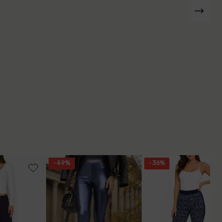
- 49%
- 36%