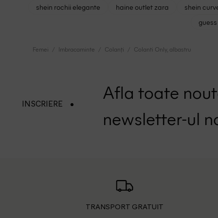
shein rochii elegante
haine outlet zara
shein curv
guess 
Femei
Imbracaminte
Colanți
Colanti Only, albastru
Afla toate nouta
INSCRIERE
newsletter-ul n
TRANSPORT GRATUIT