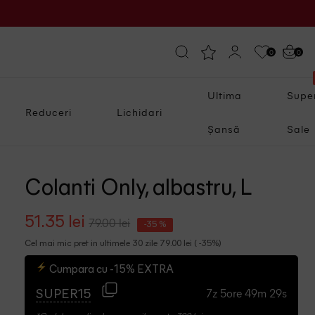
0
0
Ultima
Supe
Reduceri
Lichidari
Șansă
Sale
Colanti Only, albastru, L
51.35 lei
79.00 lei
-35 %
Cel mai mic pret in ultimele 30 zile 79.00 lei ( -35%)
Cumpara cu -15% EXTRA
7z 5ore 49m 29s
SUPER15