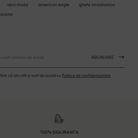
vero moda
american eagle
ghete stradivarius
 ocazie
ABONARE
irm că am citit și sunt de acord cu
Politica de confidentialitate
100% SIGURANTA