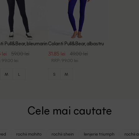
ti Pull&Bear, bleumarin
Colanti Pull&Bear, albastru
 lei
59.00 lei
31.85 lei
49.00 lei
 99.00 lei
RRP: 99.00 lei
M
L
S
M
Cele mai cautate
ved
rochii mohito
rochii shein
lenjerie triumph
rochii 