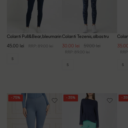
Colanti Pull&Bear, bleumarin
Colanti Tezenis, albastru
Colan
45.00 lei
30.00 lei
59.00 lei
35.00
RRP: 89.00 lei
RRP: 89.00 lei
RRP:
S
S
S
- 75%
- 35%
- 3