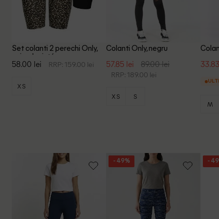
Set colanti 2 perechi Only,
Colanti Only, negru
Colan
animal print/negru
58.00 lei
57.85 lei
89.00 lei
33.83
RRP: 159.00 lei
RRP: 189.00 lei
ULT
XS
XS
S
M
- 49%
- 4