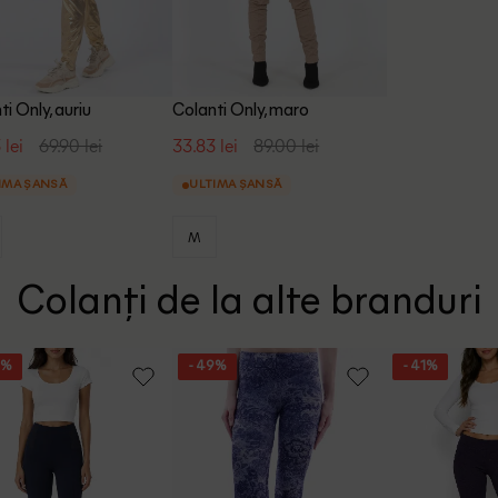
ti Only, auriu
Colanti Only, maro
 lei
69.90 lei
33.83 lei
89.00 lei
IMA ȘANSĂ
ULTIMA ȘANSĂ
M
Colanți de la alte branduri
9%
- 49%
- 41%