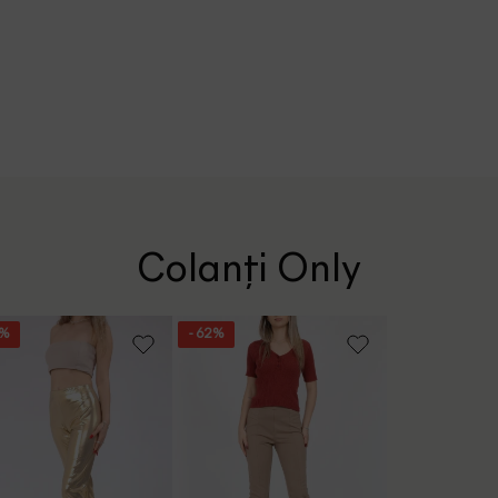
Colanți Only
2%
- 62%