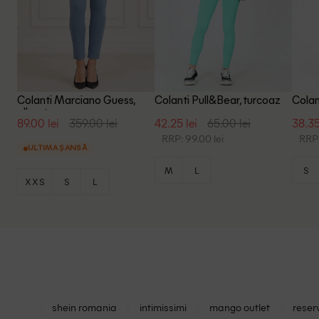
Colanti Marciano Guess,
Colanti Pull&Bear, turcoaz
Colan
albastru
89.00 lei
359.00 lei
42.25 lei
65.00 lei
38.35
RRP: 99.00 lei
RRP:
ULTIMA ȘANSĂ
M
L
S
XXS
S
L
shein romania
intimissimi
mango outlet
reser