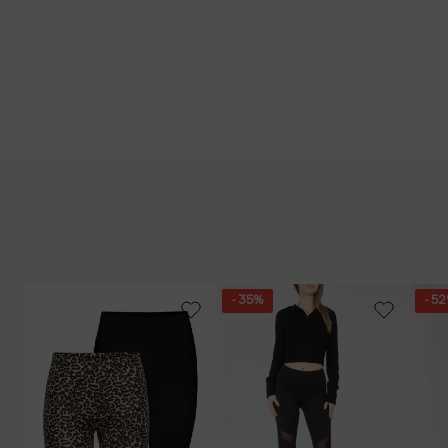
- 35%
- 5