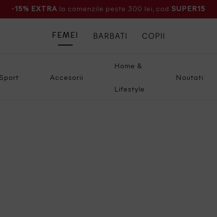
la comenzile peste 300 lei, cod
-15% EXTRA
SUPER15
BARBATI
COPII
FEMEI
Home &
Sport
Accesorii
Noutati
Lifestyle