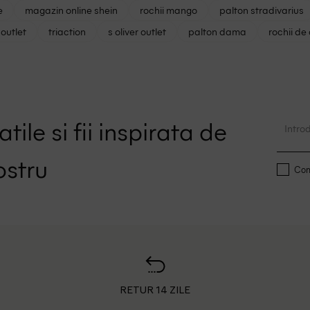
e
magazin online shein
rochii mango
palton stradivarius
outlet
triaction
s oliver outlet
palton dama
rochii de
tile si fii inspirata de
ostru
Conf
RETUR 14 ZILE