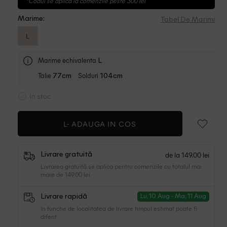
*Codul se aplica la comenzile peste 300 lei
Tabel De Marimi
Marime:
L
Marime echivalenta
L
Talie
Solduri
77cm
104cm
In stoc
L-
ADAUGA IN COS
de la 149.00 lei
Livrare gratuită
Livrarea gratuită se aplica pentru comenzile cu totalul mai
mare de 149.00 lei
Livrare rapidă
Lu, 10 Aug - Ma, 11 Aug
In functie de localitatea de livrare timpul estimat poate fi
diferit.