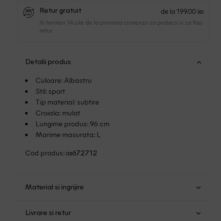
de la 199.00 lei
Retur gratuit
Ai termen 14 zile de la primirea comenzii sa probezi si sa faci
retur.
Detalii produs
Culoare: Albastru
Stil: sport
Tip material: subtire
Croiala: mulat
Lungime produs: 96 cm
Marime masurata: L
Cod produs:
ia672712
Material si ingrijire
Poliester: 88%; Elastan: 12%
Livrare si retur