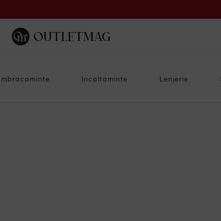
Imbracaminte
Incaltaminte
Lenjerie