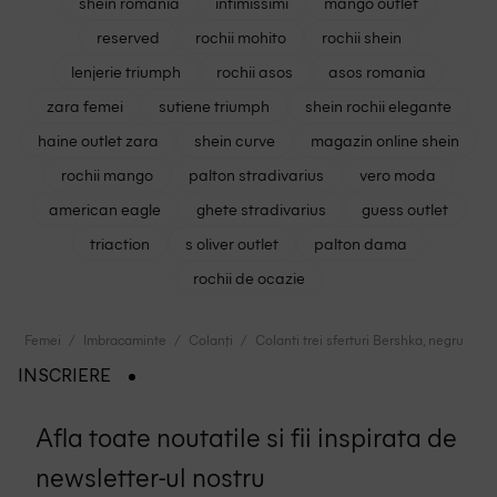
shein romania
intimissimi
mango outlet
reserved
rochii mohito
rochii shein
lenjerie triumph
rochii asos
asos romania
zara femei
sutiene triumph
shein rochii elegante
haine outlet zara
shein curve
magazin online shein
rochii mango
palton stradivarius
vero moda
american eagle
ghete stradivarius
guess outlet
triaction
s oliver outlet
palton dama
rochii de ocazie
Femei
Imbracaminte
Colanți
Colanti trei sferturi Bershka, negru
INSCRIERE
Afla toate noutatile si fii inspirata de
newsletter-ul nostru