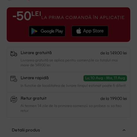
LEI
-50
LA PRIMA COMANDĂ ÎN APLICAȚIE
de la 149.00 lei
Livrare gratuită
Livrarea gratuită se aplica pentru comenzile cu totalul mai
mare de 149.00 lei
Livrare rapidă
Lu, 10 Aug - Ma, 11 Aug
In functie de localitatea de livrare timpul estimat poate fi diferit.
de la 199.00 lei
Retur gratuit
Ai termen 14 zile de la primirea comenzii sa probezi si sa faci
retur.
Detalii produs