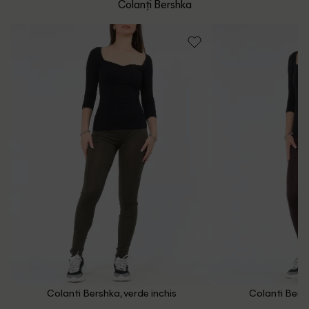
Colanți Bershka
Politica de Retur
Email: [
contact@outletmag.ro
]
Intrebari frecvente
Colanti Bershka, verde inchis
Colanti Bersh