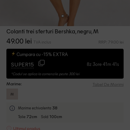
Colanti trei sferturi Bershka, negru, M
49.00 lei
RRP: 79.00 lei
TVA inclus
Cumpara cu -15% EXTRA
8z 3ore 41m 41s
SUPER15
*Codul se aplica la comenzile peste 300 lei
Tabel De Marimi
Marime:
M
Marime echivalenta
38
Talie
Sold
72cm
100cm
Ultimul produs