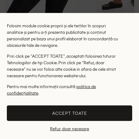
Folosim module cookie proprii și ale terților în scopuri
Colanti Flounce London, negru
Colanti To
analitice și pentru a-ți prezenta publicitate și conținut
58.00 lei
37.84 le
89.00 lei
personalizat pe baza unui profil elaborat în concordanță cu
RRP: 149.00 lei
RRP: 1
obiceiurile tale de navigare.
Prin click pe "ACCEPT TOATE", acceptati folosirea tuturor
32
32
Tehnologiilor de tip Cookie. Prin click pe "Refuz, doar
necesare" nu se vor folosi alte cookie in afara de cele strict
necesare pentru functionarea website-ului.
Altii au fost interesati de
Pentru mai multe informații consultă
politica de
- 61%
- 50%
confidențialitate
.
ACCEPT TOATE
Refuz, doar necesare