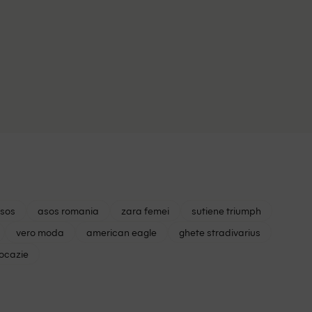
asos
asos romania
zara femei
sutiene triumph
vero moda
american eagle
ghete stradivarius
 ocazie