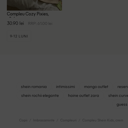
Compleu Cozy Pixies,
alb/crem
30.90 lei
RRP: 61.00 lei
9-12 LUNI
shein romania
intimissimi
mango outlet
reser
shein rochii elegante
haine outlet zara
shein curv
guess 
Copii
Imbracaminte
Compleuri
Compleu Shein Kids, crem