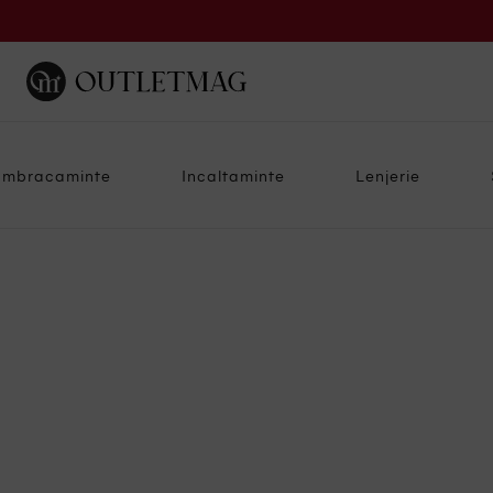
Imbracaminte
Incaltaminte
Lenjerie