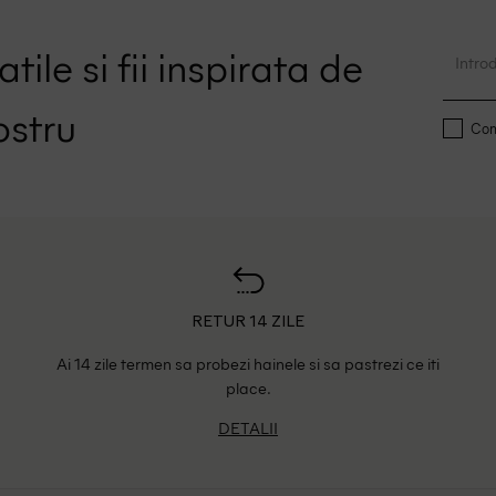
tile si fii inspirata de
ostru
Conf
RETUR 14 ZILE
Ai 14 zile termen sa probezi hainele si sa pastrezi ce iti
place.
DETALII