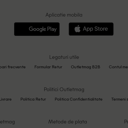
Aplicatie mobila
Legaturi utile
bari frecvente
Formular Retur
Outletmag B2B
Contul me
Politici Outletmag
Livrare
Politica Retur
Politica Confidentialitate
Termeni s
letmag
Metode de plata
P