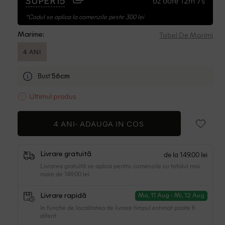
6z 6ore 12m 6s
SUPER15
*Codul se aplica la comenzile peste 300 lei
Tabel De Marimi
Marime:
4 ANI
Bust
56cm
Ultimul produs
4 ANI-
ADAUGA IN COS
de la 149.00 lei
Livrare gratuită
Livrarea gratuită se aplica pentru comenzile cu totalul mai
mare de 149.00 lei
Livrare rapidă
Ma, 11 Aug - Mi, 12 Aug
In functie de localitatea de livrare timpul estimat poate fi
diferit.