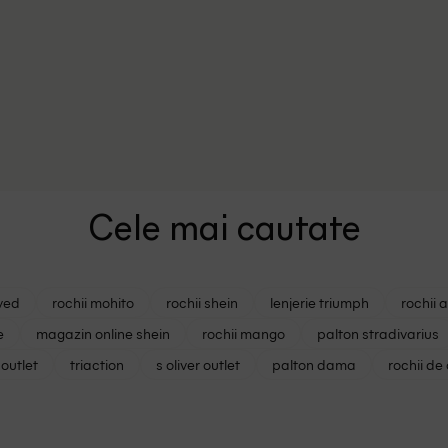
Cele mai cautate
ved
rochii mohito
rochii shein
lenjerie triumph
rochii 
e
magazin online shein
rochii mango
palton stradivarius
outlet
triaction
s oliver outlet
palton dama
rochii de