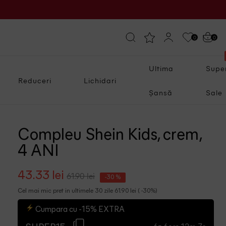
0
0
Ultima
Supe
Reduceri
Lichidari
Șansă
Sale
Compleu Shein Kids, crem,
4 ANI
43.33 lei
61.90 lei
-30 %
Cel mai mic pret in ultimele 30 zile 61.90 lei ( -30%)
Cumpara cu -15% EXTRA