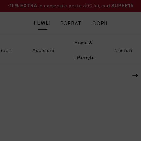
la comenzile peste 300 lei, cod
-15% EXTRA
SUPER15
BARBATI
COPII
FEMEI
Home &
Sport
Accesorii
Noutati
Lifestyle