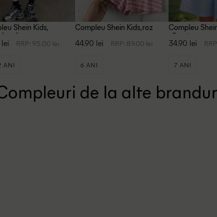
eu Shein Kids,
Compleu Shein Kids, roz
Compleu Shein
u/verde
albastru
 lei
44.90 lei
34.90 lei
RRP: 95.00 lei
RRP: 89.00 lei
RRP:
2 ANI
6 ANI
7 ANI
Compleuri de la alte brandur