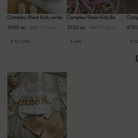
Compleu Shein Kids, verde
Compleu Shein Kids, lila
Compl
negr
39.50 lei
39.50 lei
47.90
RRP: 79.00 lei
RRP: 79.00 lei
9-12 LUNI
5 ANI
11-1