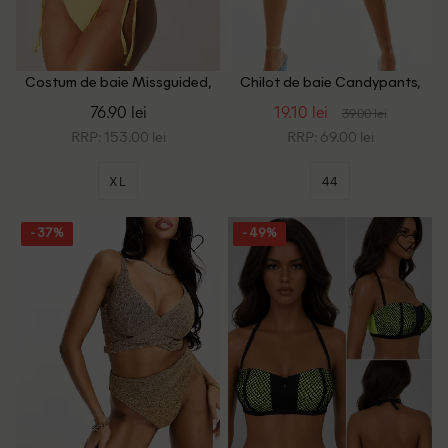
Costum de baie Missguided,
Chilot de baie Candypants,
galben
galben
76.90 lei
19.10 lei
39.00 lei
RRP: 153.00 lei
RRP: 69.00 lei
XL
44
- 37%
- 49%