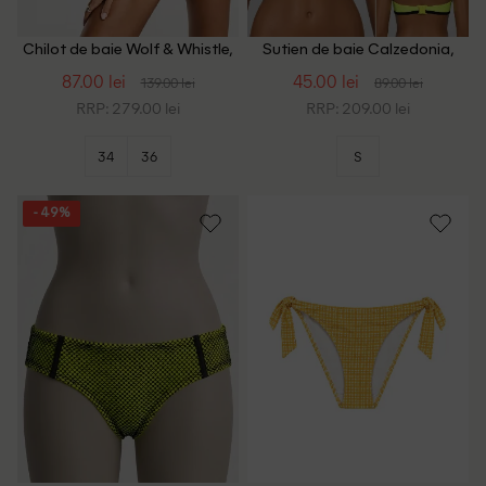
Chilot de baie Wolf & Whistle,
Sutien de baie Calzedonia,
auriu
galben
87.00 lei
45.00 lei
139.00 lei
89.00 lei
RRP: 279.00 lei
RRP: 209.00 lei
34
36
S
- 49%