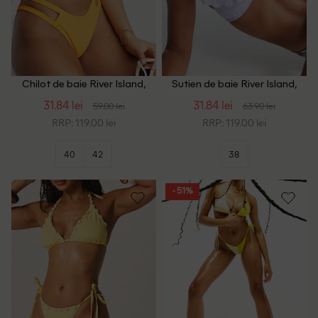
Chilot de baie River Island,
Sutien de baie River Island,
portocaliu
mov
31.84 lei
31.84 lei
59.00 lei
63.90 lei
RRP: 119.00 lei
RRP: 119.00 lei
40
42
38
- 51%