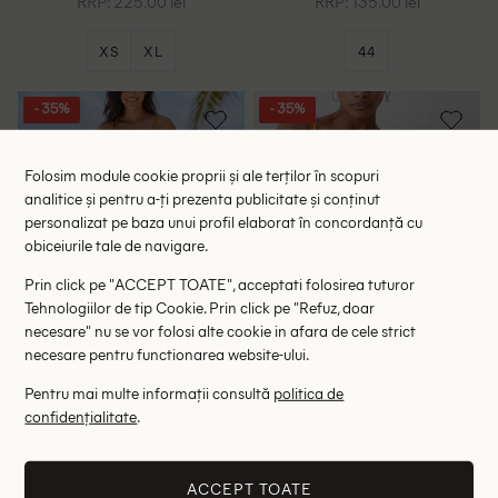
RRP: 225.00 lei
RRP: 135.00 lei
XS
XL
44
- 35%
- 35%
Folosim module cookie proprii și ale terților în scopuri
analitice și pentru a-ți prezenta publicitate și conținut
personalizat pe baza unui profil elaborat în concordanță cu
obiceiurile tale de navigare.
Prin click pe "ACCEPT TOATE", acceptati folosirea tuturor
Tehnologiilor de tip Cookie. Prin click pe "Refuz, doar
necesare" nu se vor folosi alte cookie in afara de cele strict
necesare pentru functionarea website-ului.
Pentru mai multe informații consultă
politica de
Chilot de baie Oysho, mustar
Sutien de baie Karen Millen,
confidențialitate
.
auriu
25.35 lei
113.75 lei
39.00 lei
175.00 lei
RRP: 79.00 lei
RRP: 265.00 lei
ACCEPT TOATE