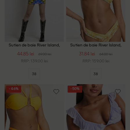
Sutien de baie River Island,
Sutien de baie River Island,
negru
galben
44.85 lei
31.84 lei
69.00 lei
64.00 lei
RRP: 139.00 lei
RRP: 159.00 lei
38
38
- 46%
- 50%