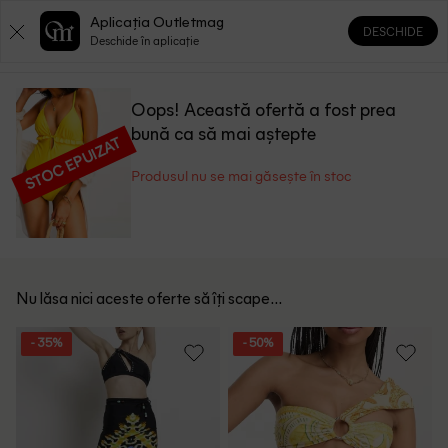
Aplicația Outletmag
DESCHIDE
0
0
Deschide în aplicație
Oops! Această ofertă a fost prea
bună ca să mai aștepte
STOC EPUIZAT
Produsul nu se mai găsește în stoc
Nu lăsa nici aceste oferte să îți scape...
- 35%
- 50%