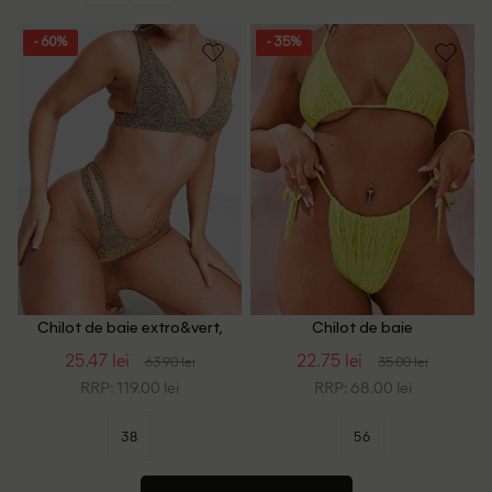
- 60%
- 35%
Chilot de baie extro&vert,
Chilot de baie
auriu
PrettyLittleThing Plus Size,
25.47 lei
22.75 lei
63.90 lei
35.00 lei
galben
RRP: 119.00 lei
RRP: 68.00 lei
38
56