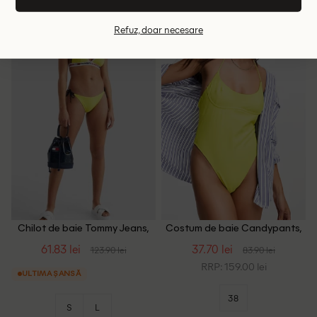
S
XS
Refuz, doar necesare
- 50%
- 55%
Chilot de baie Tommy Jeans,
Costum de baie Candypants,
galben/bleumarin
galben
61.83 lei
37.70 lei
123.90 lei
83.90 lei
RRP: 159.00 lei
ULTIMA ȘANSĂ
38
S
L