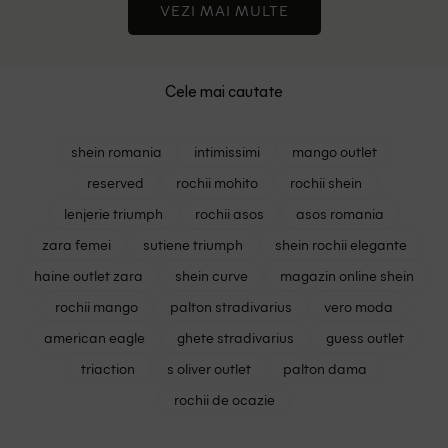
VEZI MAI MULTE
Cele mai cautate
shein romania
intimissimi
mango outlet
reserved
rochii mohito
rochii shein
lenjerie triumph
rochii asos
asos romania
zara femei
sutiene triumph
shein rochii elegante
haine outlet zara
shein curve
magazin online shein
rochii mango
palton stradivarius
vero moda
american eagle
ghete stradivarius
guess outlet
triaction
s oliver outlet
palton dama
rochii de ocazie