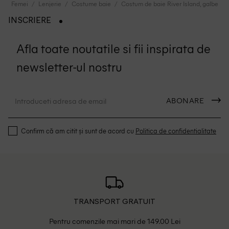
Femei
Lenjerie
Costume baie
Costum de baie River Island, galben
INSCRIERE
Afla toate noutatile si fii inspirata de
newsletter-ul nostru
ABONARE
Confirm că am citit și sunt de acord cu
Politica de confidentialitate
TRANSPORT GRATUIT
Pentru comenzile mai mari de 149.00 Lei