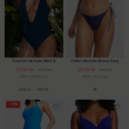
Costum de baie Wolf &
Chilot de baie Brave Soul,
Whistle, albastru
bleumarin
73.00 lei
28.00 lei
135.00 lei
59.00 lei
RRP: 299.00 lei
RRP: 99.00 lei
65D/E
65F/G
M
- 71%