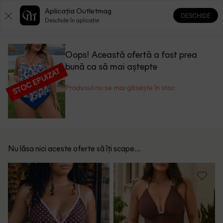
Aplicația Outletmag
DESCHIDE
0
0
Deschide în aplicație
Oops! Această ofertă a fost prea
bună ca să mai aștepte
STOC EPUIZAT
Produsul nu se mai găsește în stoc
Nu lăsa nici aceste oferte să îți scape...