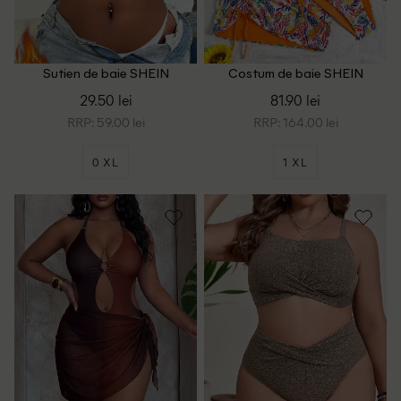
Sutien de baie SHEIN
Costum de baie SHEIN
CURVE, albastru
CURVE, mix culori
29.50 lei
81.90 lei
RRP: 59.00 lei
RRP: 164.00 lei
0 XL
1 XL