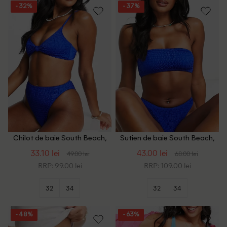
- 32%
- 37%
Chilot de baie South Beach,
Sutien de baie South Beach,
albastru
albastru
33.10 lei
43.00 lei
49.00 lei
68.00 lei
RRP: 99.00 lei
RRP: 109.00 lei
32
34
32
34
- 48%
- 63%