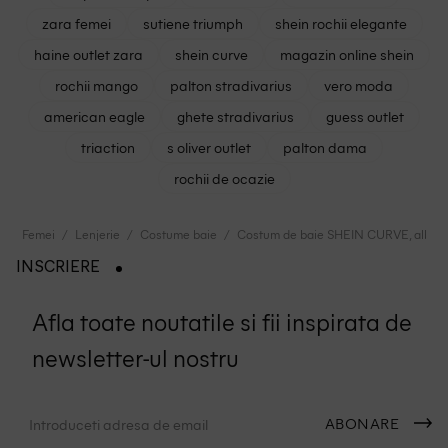
zara femei
sutiene triumph
shein rochii elegante
haine outlet zara
shein curve
magazin online shein
rochii mango
palton stradivarius
vero moda
american eagle
ghete stradivarius
guess outlet
triaction
s oliver outlet
palton dama
rochii de ocazie
Femei
Lenjerie
Costume baie
Costum de baie SHEIN CURVE, albast
INSCRIERE
Afla toate noutatile si fii inspirata de
newsletter-ul nostru
ABONARE