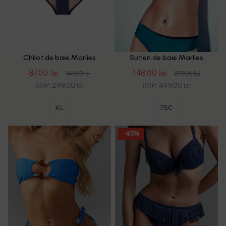
Chilot de baie Marlies
Sutien de baie Marlies
Dekkers, bleumarin
Dekkers, albastru
87.00 lei
148.00 lei
149.00 lei
279.00 lei
RRP: 299.00 lei
RRP: 499.00 lei
XL
75C
- 45%