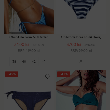
Chilot de baie NGOrder,
Chilot de baie Pull&Bear,
albastru
albastru
34.00 lei
37.00 lei
48.00 lei
49.00 lei
RRP: 119.00 lei
RRP: 99.00 lei
+1
38
40
42
M
- 42%
- 47%