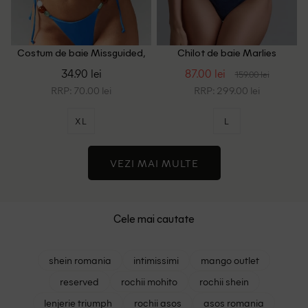
Costum de baie Missguided,
Chilot de baie Marlies
albastru
Dekkers, bleumarin
34.90 lei
87.00 lei
159.00 lei
RRP: 70.00 lei
RRP: 299.00 lei
XL
L
VEZI MAI MULTE
Cele mai cautate
shein romania
intimissimi
mango outlet
reserved
rochii mohito
rochii shein
lenjerie triumph
rochii asos
asos romania