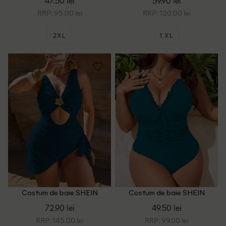
47.50 lei
59.90 lei
RRP: 95.00 lei
RRP: 120.00 lei
2XL
1 XL
Costum de baie SHEIN
Costum de baie SHEIN
CURVE, albastru
CURVE, albastru
72.90 lei
49.50 lei
RRP: 145.00 lei
RRP: 99.00 lei