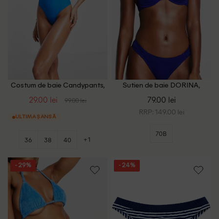
Costum de baie Candypants,
Sutien de baie DORINA,
albastru
albastru
29.00 lei
79.00 lei
99.00 lei
RRP: 149.00 lei
ULTIMA ȘANSĂ
70B
+1
36
38
40
- 29%
- 24%