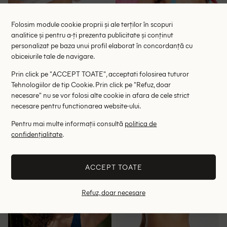
Folosim module cookie proprii și ale terților în scopuri
analitice și pentru a-ți prezenta publicitate și conținut
personalizat pe baza unui profil elaborat în concordanță cu
obiceiurile tale de navigare.
Prin click pe "ACCEPT TOATE", acceptati folosirea tuturor
Tehnologiilor de tip Cookie. Prin click pe "Refuz, doar
necesare" nu se vor folosi alte cookie in afara de cele strict
necesare pentru functionarea website-ului.
Chilot de baie French
Sutien de baie Rhythm,
Pentru mai multe informații consultă
politica de
Connection, albastru
albastru
25.47 lei
28.90 lei
confidențialitate
.
49.00 lei
78.00 lei
RRP: 109.00 lei
ULTIMA ȘANSĂ
ACCEPT TOATE
+1
XS
S
M
XS
S
Refuz, doar necesare
- 46%
- 53%