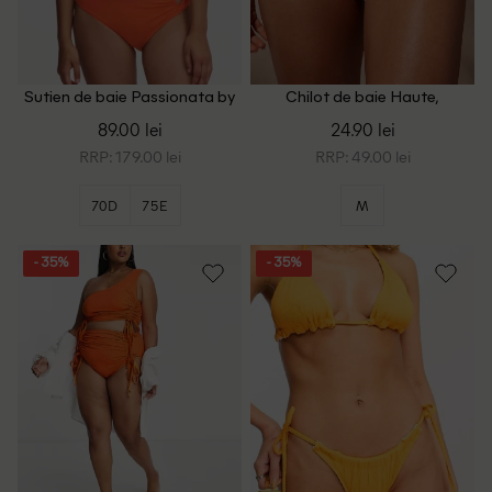
Sutien de baie Passionata by
Chilot de baie Haute,
Chantelle, portocaliu
portocaliu
89.00 lei
24.90 lei
RRP: 179.00 lei
RRP: 49.00 lei
70D
75E
M
- 35%
- 35%