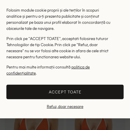
Folosim module cookie proprii și ale terților în scopuri
analitice și pentru a-ți prezenta publicitate și conținut
personalizat pe baza unui profil elaborat în concordanță cu
obiceiurile tale de navigare.
Prin click pe "ACCEPT TOATE", acceptati folosirea tuturor
Tehnologiilor de tip Cookie. Prin click pe "Refuz, doar
necesare" nu se vor folosi alte cookie in afara de cele strict
necesare pentru functionarea website-ului.
Pentru mai multe informații consultă
politica de
Costum de baie Only,
Chilot de baie Pull&Bear,
confidențialitate
.
portocaliu/alb
portocaliu
64.00 lei
38.00 lei
89.00 lei
59.00 lei
RRP: 149.00 lei
RRP: 99.00 lei
ACCEPT TOATE
L
S
M
Refuz, doar necesare
- 38%
- 42%