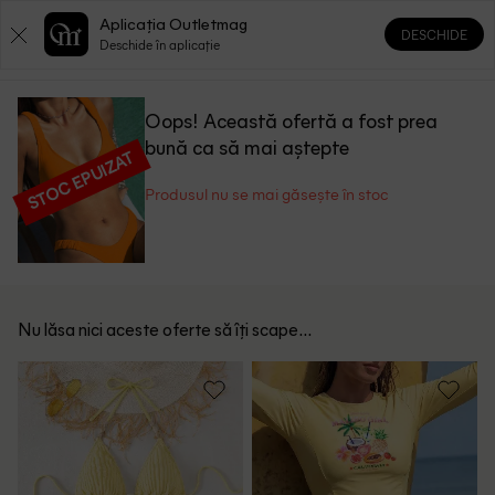
Aplicația Outletmag
DESCHIDE
0
0
Deschide în aplicație
Oops! Această ofertă a fost prea
bună ca să mai aștepte
STOC EPUIZAT
Produsul nu se mai găsește în stoc
Nu lăsa nici aceste oferte să îți scape...