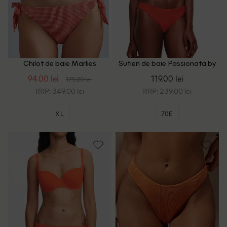
Chilot de baie Marlies
Sutien de baie Passionata by
Dekkers, portocaliu/alb
Chantelle, portocaliu
94.00 lei
119.00 lei
175.00 lei
RRP: 349.00 lei
RRP: 239.00 lei
XL
70E