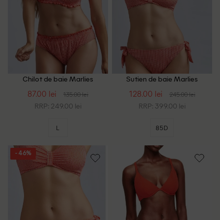
Chilot de baie Marlies
Sutien de baie Marlies
Dekkers, portocaliu/alb
Dekkers, portocaliu/alb
87.00 lei
128.00 lei
135.00 lei
245.00 lei
RRP: 249.00 lei
RRP: 399.00 lei
L
85D
- 46%