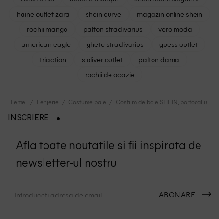
haine outlet zara
shein curve
magazin online shein
rochii mango
palton stradivarius
vero moda
american eagle
ghete stradivarius
guess outlet
triaction
s oliver outlet
palton dama
rochii de ocazie
Femei
Lenjerie
Costume baie
Costum de baie SHEIN, portocaliu
INSCRIERE
Afla toate noutatile si fii inspirata de
newsletter-ul nostru
ABONARE