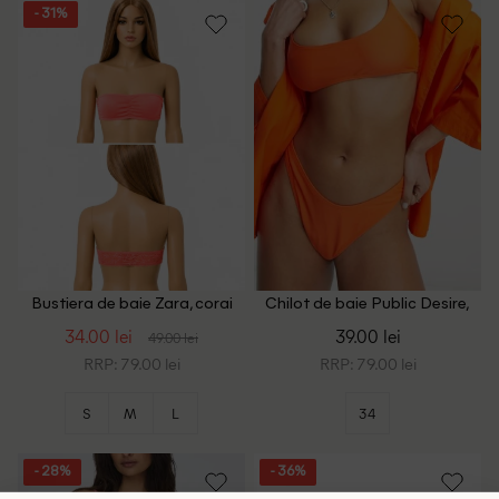
- 31%
Bustiera de baie Zara, corai
Chilot de baie Public Desire,
portocaliu
34.00 lei
39.00 lei
49.00 lei
RRP: 79.00 lei
RRP: 79.00 lei
S
M
L
34
- 28%
- 36%