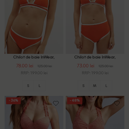
Chilot de baie InWear,
Chilot de baie InWear,
portocaliu
portocaliu
78.00 lei
73.00 lei
125.00 lei
125.00 lei
RRP: 199.00 lei
RRP: 199.00 lei
S
L
S
M
L
- 36%
- 48%