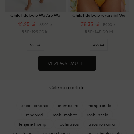
Chilot de baie We Are We
Chilot de baie reversibil We
Wear Plus Size, portocaliu
Are We Wear, portocaliu/alb
42.25 lei
38.35 lei
65.00 lei
59.00 lei
RRP: 199.00 lei
RRP: 145.00 lei
52-54
42/44
VEZI MAI MULTE
Cele mai cautate
shein romania
intimissimi
mango outlet
reserved
rochii mohito
rochii shein
lenjerie triumph
rochii asos
asos romania
zara femei
sutiene triumph
shein rochii elegante