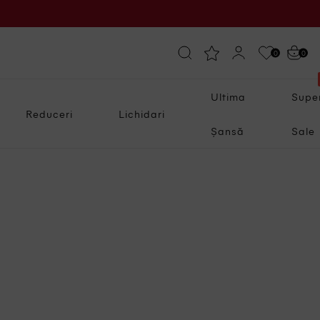
0
0
Ultima
Supe
Reduceri
Lichidari
Șansă
Sale