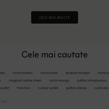
VEZI MAI MULTE
Cele mai cautate
ved
rochii mohito
rochii shein
lenjerie triumph
rochii 
e
magazin online shein
rochii mango
palton stradivarius
outlet
triaction
s oliver outlet
palton dama
rochii de
, mov