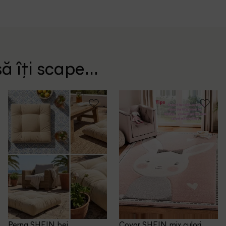
ă îți scape...
Perna SHEIN, bej
Covor SHEIN, mix culori