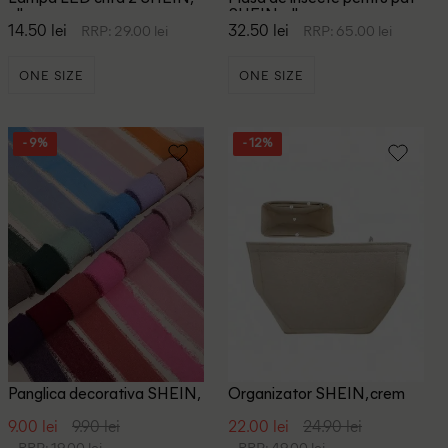
alb
SHEIN, alb
14.50 lei
32.50 lei
RRP: 29.00 lei
RRP: 65.00 lei
ONE SIZE
ONE SIZE
- 9%
- 12%
Panglica decorativa SHEIN,
Organizator SHEIN, crem
roz
9.00 lei
9.90 lei
22.00 lei
24.90 lei
RRP: 19.00 lei
RRP: 49.00 lei