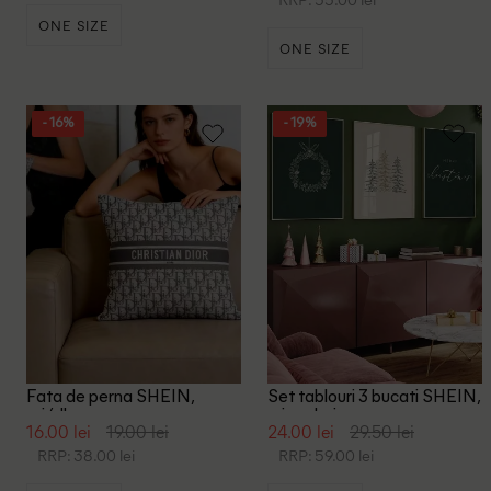
ONE SIZE
ONE SIZE
- 16%
- 19%
Fata de perna SHEIN,
Set tablouri 3 bucati SHEIN,
gri/alb
mix culori
16.00 lei
19.00 lei
24.00 lei
29.50 lei
RRP: 38.00 lei
RRP: 59.00 lei