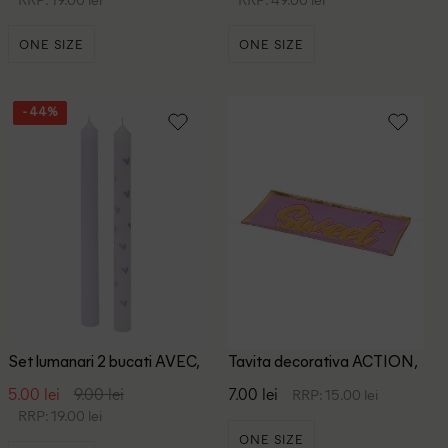
ONE SIZE
ONE SIZE
- 44%
Set lumanari 2 bucati AVEC,
Tavita decorativa ACTION,
mov
mov
5.00 lei
9.00 lei
7.00 lei
RRP: 15.00 lei
RRP: 19.00 lei
ONE SIZE