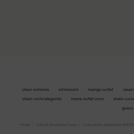
shein romania
intimissimi
mango outlet
reser
shein rochii elegante
haine outlet zara
shein curv
guess 
Home
Casa & Decorarea Casei
Cutie pentru depozitare SHEIN