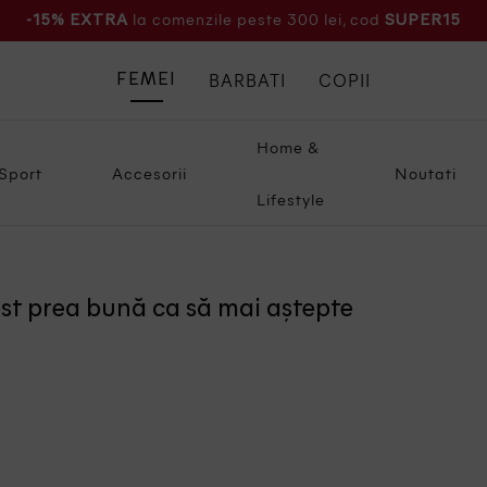
la comenzile peste 300 lei, cod
-15% EXTRA
SUPER15
BARBATI
COPII
FEMEI
Home &
Sport
Accesorii
Noutati
Lifestyle
ost prea bună ca să mai aștepte