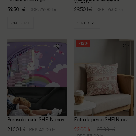
SHEIN, bleumarin
39.50 lei
29.50 lei
RRP: 79.00 lei
RRP: 59.00 lei
ONE SIZE
ONE SIZE
- 12%
Parasolar auto SHEIN, mov
Fata de perna SHEIN, roz
21.00 lei
22.00 lei
25.00 lei
RRP: 42.00 lei
RRP: 55.00 lei