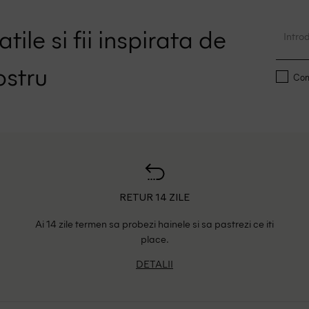
tile si fii inspirata de
ostru
Conf
RETUR 14 ZILE
Ai 14 zile termen sa probezi hainele si sa pastrezi ce iti
place.
DETALII