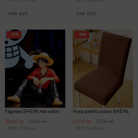
ONE SIZE
ONE SIZE
- 19%
- 18%
Figurina SHEIN, mix culori
Husa pentru scaun SHEIN,
maro
30.00 lei
36.90 lei
23.00 lei
27.90 lei
RRP: 74.00 lei
RRP: 56.00 lei