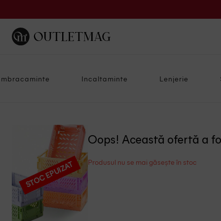
Imbracaminte
Incaltaminte
Lenjerie
Oops! Această ofertă a f
Produsul nu se mai găsește în stoc
STOC EPUIZAT