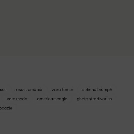
asos
asos romania
zara femei
sutiene triumph
vero moda
american eagle
ghete stradivarius
 ocazie