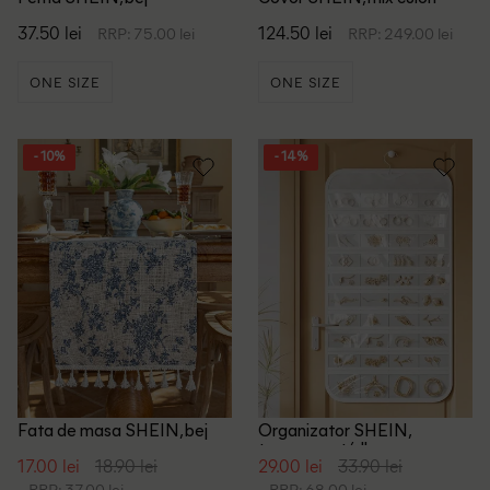
37.50 lei
124.50 lei
RRP: 75.00 lei
RRP: 249.00 lei
ONE SIZE
ONE SIZE
- 10%
- 14%
Fata de masa SHEIN, bej
Organizator SHEIN,
transparent/alb
17.00 lei
18.90 lei
29.00 lei
33.90 lei
RRP: 37.00 lei
RRP: 68.00 lei