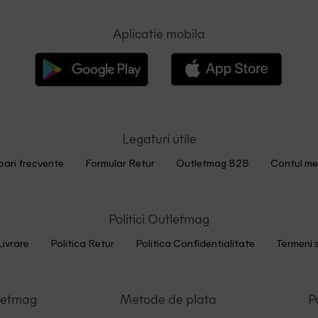
Aplicatie mobila
Legaturi utile
bari frecvente
Formular Retur
Outletmag B2B
Contul me
Politici Outletmag
Livrare
Politica Retur
Politica Confidentialitate
Termeni s
letmag
Metode de plata
P