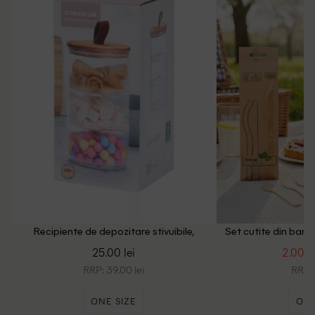
Recipiente de depozitare stivuibile,
Set cutite din bamb
transparent
10 buc
25.00 lei
2.00 le
RRP: 39.00 lei
RRP: 
ONE SIZE
ONE