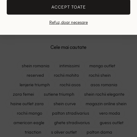
ACCEPT TOATE
5.00 lei
9.0
RRP: 8.00 lei
RRP: 1
Refuz, doar necesare
ONE SIZE
ONE
Cele mai cautate
shein romania
intimissimi
mango outlet
reserved
rochii mohito
rochii shein
lenjerie triumph
rochii asos
asos romania
zara femei
sutiene triumph
shein rochii elegante
haine outlet zara
shein curve
magazin online shein
rochii mango
palton stradivarius
vero moda
american eagle
ghete stradivarius
guess outlet
triaction
s oliver outlet
palton dama