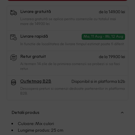
de la 149.00 lei
Livrare gratuită
Livrarea gratuită se aplica pentru comenzile cu totalul mai
mare de 149.00 lei
Livrare rapidă
Ma, 11 Aug - Mi, 12 Aug
In functie de localitatea de livrare timpul estimat poate fi diferit.
de la 199.00 lei
Retur gratuit
Ai termen 14 zile de la primirea comenzii sa probezi si sa faci
retur.
Disponibil si in platforma b2b
Outletmag B2B
Descopera preturi si comenzi dedicate partenerilor in platforma
B2B.
Detalii produs
Culoare: Mix culori
Lungime produs: 25 cm