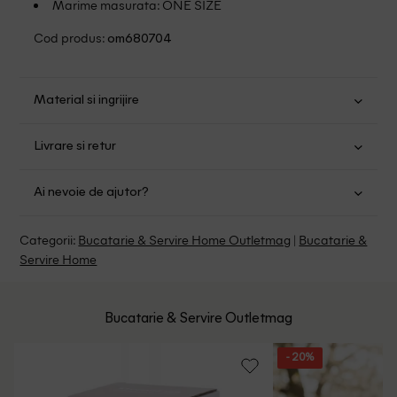
Marime masurata: ONE SIZE
Cod produs:
om680704
Material si ingrijire
Melamina: 100%
Livrare si retur
Transport Gratuit pentru orice comanda cu o valoare mai
Ai nevoie de ajutor?
mare de 149.00 lei.
Suntem aici pentru a te ajuta:
Politica livrare
Categorii:
Bucatarie & Servire Home Outletmag
|
Bucatarie &
Program: Luni-Vineri intre 9:00 - 15:00
Servire Home
Retur Gratuit in 14 zile pentru comenzile cu valoare mai
mare de 199 de lei.
Whatsapp/Telefon: +40 (771) 404 643
Politica de Retur
Bucatarie & Servire Outletmag
Email: [
contact@outletmag.ro
]
Intrebari frecvente
- 20%