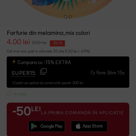
Farfurie din melamina, mix culori
4.00 lei
9.00 lei
-56 %
Cel mai mic pret in ultimele 30 zile 5.20 lei ( -23%)
Cumpara cu -15% EXTRA
7z 9ore 36m 14s
SUPER15
*Codul se aplica la comenzile peste 300 lei
In stoc
LEI
-50
LA PRIMA COMANDĂ ÎN APLICAȚIE