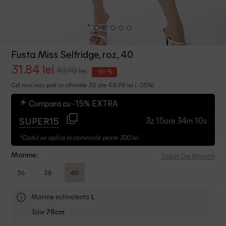
Fusta Miss Selfridge, roz, 40
31.84 lei
93.90 lei
-66 %
Cel mai mic pret in ultimele 30 zile 48.98 lei ( -35%)
Cumpara cu -15% EXTRA
3z 15ore 34m 10s
SUPER15
*Codul se aplica la comenzile peste 300 lei
Tabel De Marimi
Marime:
36
38
40
Marime echivalenta
L
Talie
78cm