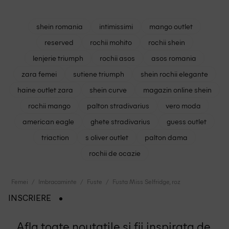
shein romania
intimissimi
mango outlet
reserved
rochii mohito
rochii shein
lenjerie triumph
rochii asos
asos romania
zara femei
sutiene triumph
shein rochii elegante
haine outlet zara
shein curve
magazin online shein
rochii mango
palton stradivarius
vero moda
american eagle
ghete stradivarius
guess outlet
triaction
s oliver outlet
palton dama
rochii de ocazie
Femei
Imbracaminte
Fuste
Fusta Miss Selfridge, roz
INSCRIERE
Afla toate noutatile si fii inspirata de