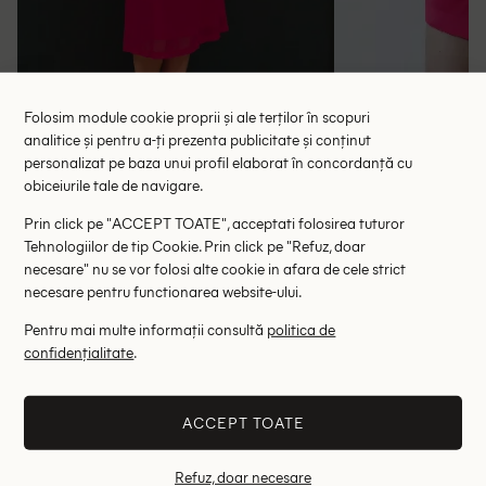
Folosim module cookie proprii și ale terților în scopuri
analitice și pentru a-ți prezenta publicitate și conținut
personalizat pe baza unui profil elaborat în concordanță cu
Fusta KSTM, roz
Fusta 
obiceiurile tale de navigare.
53.90 lei
73.00 le
Prin click pe "ACCEPT TOATE", acceptati folosirea tuturor
RRP: 107.00 lei
RRP: 1
Tehnologiilor de tip Cookie. Prin click pe "Refuz, doar
necesare" nu se vor folosi alte cookie in afara de cele strict
M
XS
necesare pentru functionarea website-ului.
Altii au fost interesati de
Pentru mai multe informații consultă
politica de
confidențialitate
.
- 43%
- 44%
ACCEPT TOATE
Refuz, doar necesare