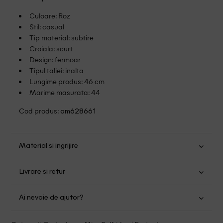
Culoare: Roz
Stil: casual
Tip material: subtire
Croiala: scurt
Design: fermoar
Tipul taliei: inalta
Lungime produs: 46 cm
Marime masurata: 44
Cod produs:
om628661
Material si ingrijire
Bumbac: 100%
Livrare si retur
Spalare usoara la 30
Transport Gratuit pentru orice comanda cu o valoare mai
Nu folositi inalbitor
Ai nevoie de ajutor?
mare de 149.00 lei.
Nu uscati in uscator
Se pot calca
Suntem aici pentru a te ajuta:
Politica livrare