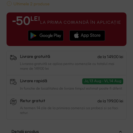
Ultimele 2 produse
LEI
-50
LA PRIMA COMANDĂ ÎN APLICAȚIE
de la 149.00 lei
Livrare gratuită
Livrarea gratuită se aplica pentru comenzile cu totalul mai
mare de 149.00 lei
Livrare rapidă
Jo, 13 Aug - Vi, 14 Aug
In functie de localitatea de livrare timpul estimat poate fi diferit.
de la 199.00 lei
Retur gratuit
Ai termen 14 zile de la primirea comenzii sa probezi si sa faci
retur.
Detalii produs