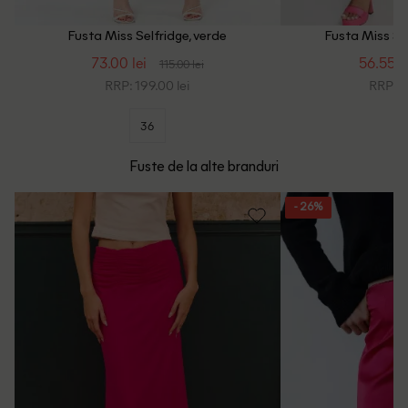
Fusta Miss Selfridge, verde
Fusta Miss Sel
73.00 lei
56.55 le
115.00 lei
RRP: 199.00 lei
RRP: 2
36
Fuste de la alte branduri
- 26%