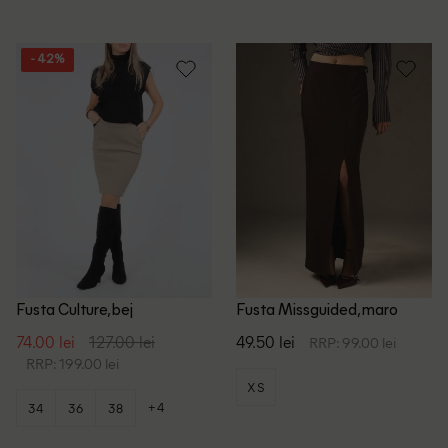
- 42%
Fusta Culture, bej
Fusta Missguided, maro
74.00 lei
127.00 lei
49.50 lei
RRP: 99.00 lei
RRP: 199.00 lei
XS
+4
34
36
38