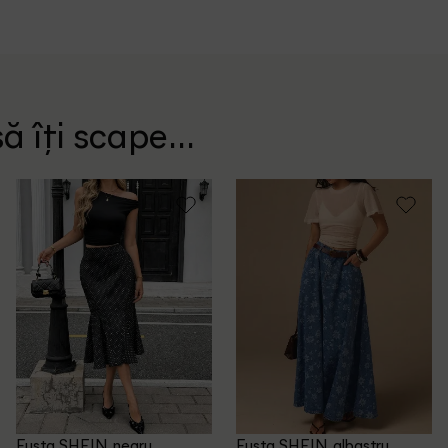
ă îți scape...
Fusta SHEIN, negru
Fusta SHEIN, albastru