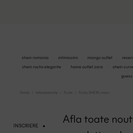
shein romania
intimissimi
mango outlet
reser
shein rochii elegante
haine outlet zara
shein curv
guess 
Femei
Imbracaminte
Fuste
Fusta SHEIN, maro
Afla toate nouta
INSCRIERE