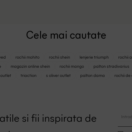
Cele mai cautate
ved
rochii mohito
rochii shein
lenjerie triumph
rochii 
e
magazin online shein
rochii mango
palton stradivarius
outlet
triaction
s oliver outlet
palton dama
rochii de
tile si fii inspirata de