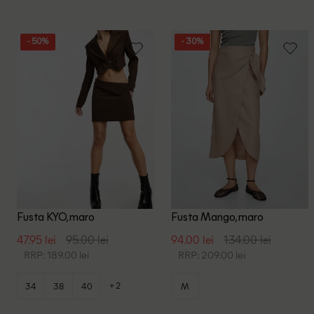
- 50%
- 30%
Fusta KYO, maro
Fusta Mango, maro
47.95 lei
95.00 lei
94.00 lei
134.00 lei
RRP: 189.00 lei
RRP: 209.00 lei
+2
34
38
40
M