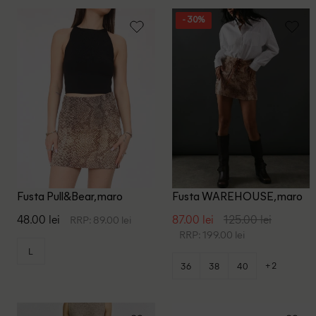
- 30%
Fusta Pull&Bear, maro
Fusta WAREHOUSE, maro
48.00 lei
87.00 lei
125.00 lei
RRP: 89.00 lei
RRP: 199.00 lei
L
+2
36
38
40