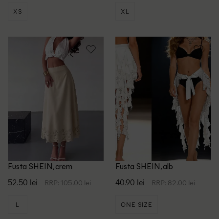
XS
XL
Fusta SHEIN, crem
Fusta SHEIN, alb
52.50 lei
40.90 lei
RRP: 105.00 lei
RRP: 82.00 lei
L
ONE SIZE