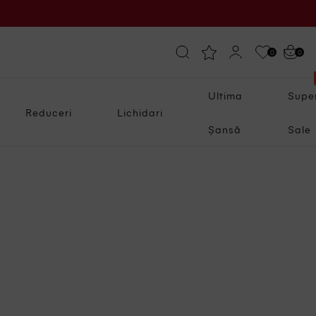
0
0
Ultima
Supe
Reduceri
Lichidari
Șansă
Sale