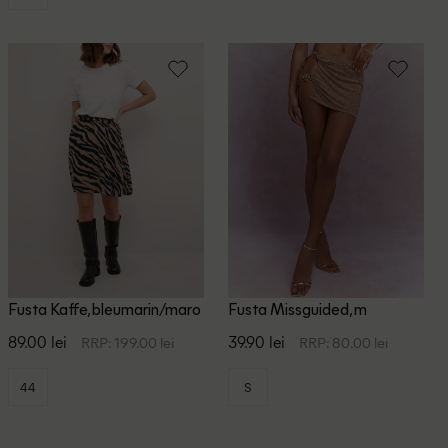
Fusta Kaffe, bleumarin/maro
Fusta Missguided, m
89.00 lei
39.90 lei
RRP: 199.00 lei
RRP: 80.00 lei
44
S