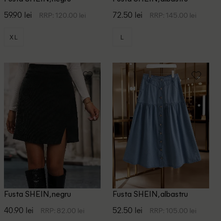
59.90 lei
72.50 lei
RRP: 120.00 lei
RRP: 145.00 lei
XL
L
Fusta SHEIN, negru
Fusta SHEIN, albastru
40.90 lei
52.50 lei
RRP: 82.00 lei
RRP: 105.00 lei