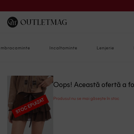
Imbracaminte
Incaltaminte
Lenjerie
Oops! Această ofertă a f
Produsul nu se mai găsește în stoc
STOC EPUIZAT