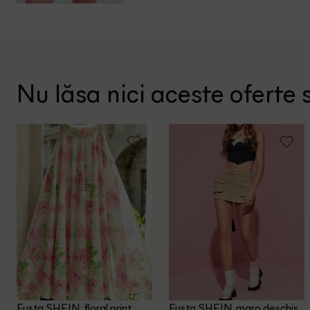
Nu lăsa nici aceste oferte s
Fusta SHEIN, floral print
Fusta SHEIN, maro deschis