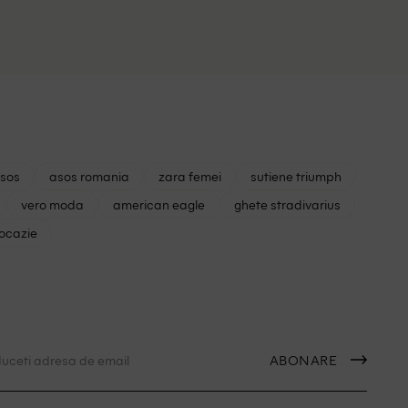
asos
asos romania
zara femei
sutiene triumph
vero moda
american eagle
ghete stradivarius
 ocazie
ABONARE