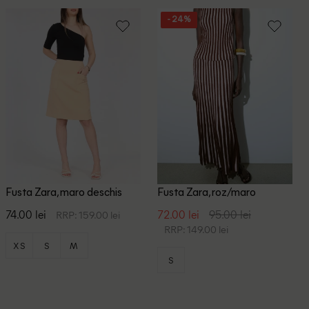
- 24%
Fusta Zara, maro deschis
Fusta Zara, roz/maro
74.00 lei
72.00 lei
95.00 lei
RRP: 159.00 lei
RRP: 149.00 lei
XS
S
M
S