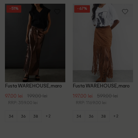
- 51%
- 67%
Fusta WAREHOUSE, maro
Fusta WAREHOUSE, maro
97.00 lei
199.00 lei
197.00 lei
599.00 lei
RRP: 359.00 lei
RRP: 1169.00 lei
+2
+2
34
36
38
34
36
38