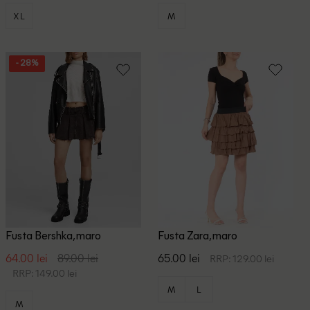
XL
M
- 28%
Fusta Bershka, maro
Fusta Zara, maro
64.00 lei
89.00 lei
65.00 lei
RRP: 129.00 lei
RRP: 149.00 lei
M
L
M