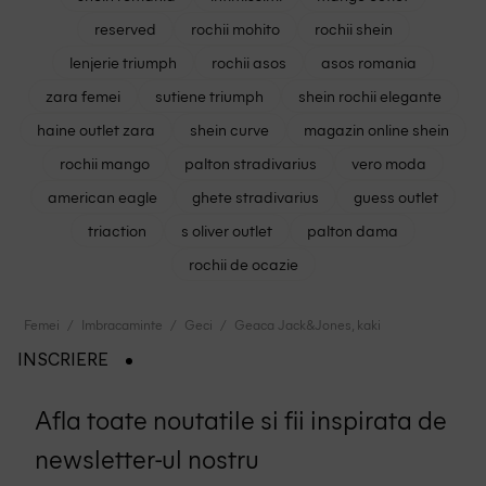
reserved
rochii mohito
rochii shein
lenjerie triumph
rochii asos
asos romania
zara femei
sutiene triumph
shein rochii elegante
haine outlet zara
shein curve
magazin online shein
rochii mango
palton stradivarius
vero moda
american eagle
ghete stradivarius
guess outlet
triaction
s oliver outlet
palton dama
rochii de ocazie
Femei
Imbracaminte
Geci
Geaca Jack&Jones, kaki
INSCRIERE
Afla toate noutatile si fii inspirata de
newsletter-ul nostru