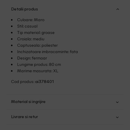
Detalii produs
Culoare: Maro
Stil: casual
Tip material: groase
Croiala: mediu
Captuseala: poliester
Inchizatoare imbracaminte: fata
Design: fermoar
Lungime produs: 80 cm
Marime masurata: XL
Cod produs:
ai378401
Material si ingrijire
Poliamida: 100%
Livrare si retur
Spalare usoara la 30
Transport Gratuit pentru orice comanda cu o valoare mai
Nu folositi inalbitor