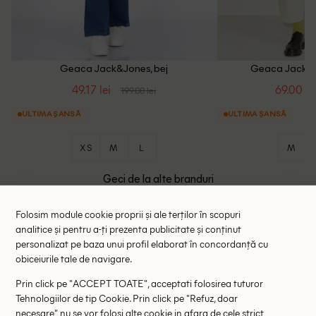
Geaca Jack&Jones, bej
Geaca Jack&J
49.17 lei
69.00 le
199.00 lei
ULTIMA ȘANSĂ
ULTIMA ȘANSĂ
XS
M
L
M
Geci de la alte branduri
- 65%
- 51%
Folosim module cookie proprii și ale terților în scopuri
analitice și pentru a-ți prezenta publicitate și conținut
personalizat pe baza unui profil elaborat în concordanță cu
obiceiurile tale de navigare.
Prin click pe "ACCEPT TOATE", acceptati folosirea tuturor
Tehnologiilor de tip Cookie. Prin click pe "Refuz, doar
necesare" nu se vor folosi alte cookie in afara de cele strict