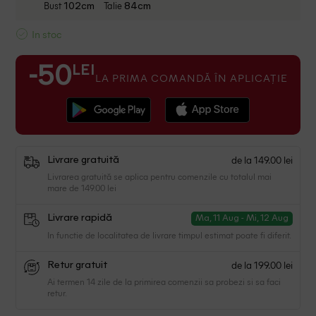
Bust
Talie
102cm
84cm
In stoc
LEI
-50
LA PRIMA COMANDĂ ÎN APLICAȚIE
de la 149.00 lei
Livrare gratuită
Livrarea gratuită se aplica pentru comenzile cu totalul mai
mare de 149.00 lei
Livrare rapidă
Ma, 11 Aug - Mi, 12 Aug
In functie de localitatea de livrare timpul estimat poate fi diferit.
de la 199.00 lei
Retur gratuit
Ai termen 14 zile de la primirea comenzii sa probezi si sa faci
retur.