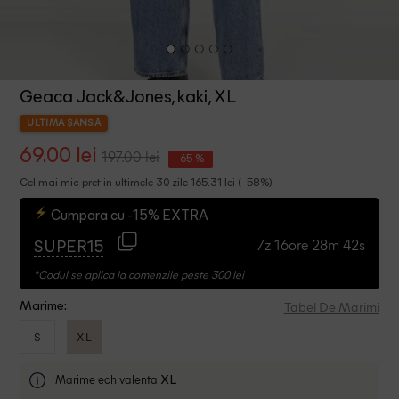
Geaca Jack&Jones, kaki, XL
ULTIMA ȘANSĂ
69.00 lei
197.00 lei
-65 %
Cel mai mic pret in ultimele 30 zile 165.31 lei ( -58%)
Cumpara cu -15% EXTRA
7z 16ore 28m 41s
SUPER15
*Codul se aplica la comenzile peste 300 lei
Tabel De Marimi
Marime:
S
XL
Marime echivalenta
XL