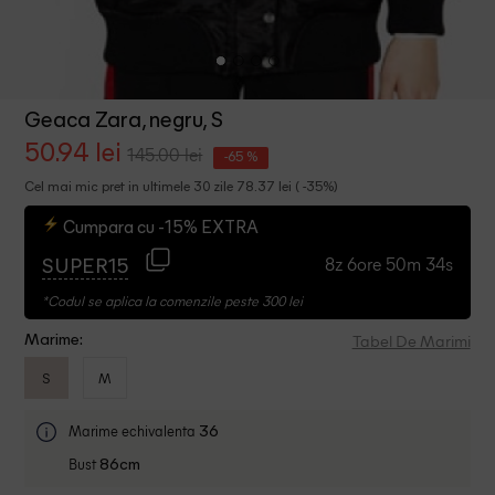
Geaca Zara, negru, S
50.94 lei
145.00 lei
-65 %
Cel mai mic pret in ultimele 30 zile 78.37 lei ( -35%)
Cumpara cu -15% EXTRA
8z 6ore 50m 34s
SUPER15
*Codul se aplica la comenzile peste 300 lei
Tabel De Marimi
Marime:
S
M
Marime echivalenta
36
Bust
86cm