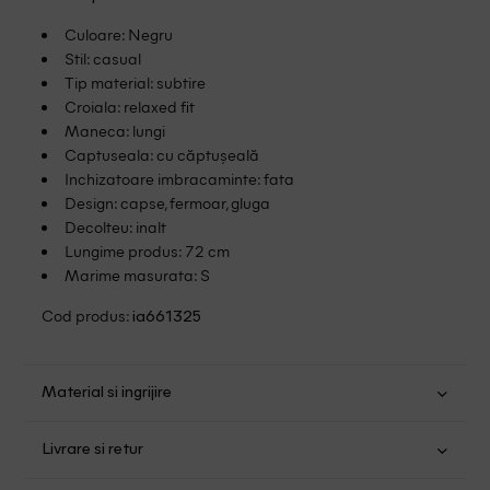
Culoare: Negru
Stil: casual
Tip material: subtire
Croiala: relaxed fit
Maneca: lungi
Captuseala: cu căptușeală
Inchizatoare imbracaminte: fata
Design: capse, fermoar, gluga
Decolteu: inalt
Lungime produs: 72 cm
Marime masurata: S
Cod produs:
ia661325
Material si ingrijire
Poliester: 100%
Livrare si retur
Spalare usoara la 30
Transport Gratuit pentru orice comanda cu o valoare mai