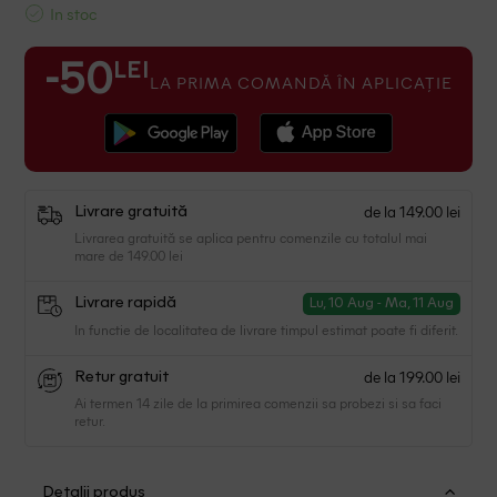
In stoc
LEI
-50
LA PRIMA COMANDĂ ÎN APLICAȚIE
de la 149.00 lei
Livrare gratuită
Livrarea gratuită se aplica pentru comenzile cu totalul mai
mare de 149.00 lei
Livrare rapidă
Lu, 10 Aug - Ma, 11 Aug
In functie de localitatea de livrare timpul estimat poate fi diferit.
de la 199.00 lei
Retur gratuit
Ai termen 14 zile de la primirea comenzii sa probezi si sa faci
retur.
Detalii produs