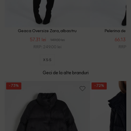
Geaca Oversize Zara, albastru
Pelerina de pl
57.31 lei
66.13 le
149.00 lei
RRP: 249.00 lei
RRP: 3
XS-S
Geci de la alte branduri
- 73%
- 72%