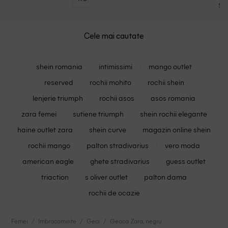
S
Cele mai cautate
shein romania
intimissimi
mango outlet
reserved
rochii mohito
rochii shein
lenjerie triumph
rochii asos
asos romania
zara femei
sutiene triumph
shein rochii elegante
haine outlet zara
shein curve
magazin online shein
rochii mango
palton stradivarius
vero moda
american eagle
ghete stradivarius
guess outlet
triaction
s oliver outlet
palton dama
rochii de ocazie
Femei
Imbracaminte
Geci
Geaca Zara, negru