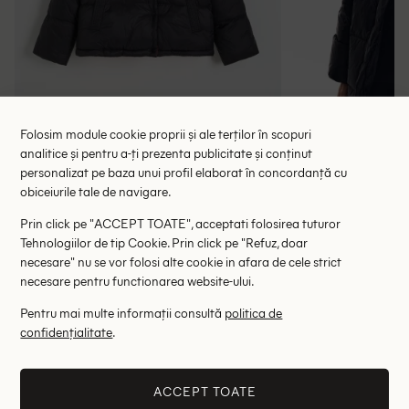
Folosim module cookie proprii și ale terților în scopuri
analitice și pentru a-ți prezenta publicitate și conținut
personalizat pe baza unui profil elaborat în concordanță cu
obiceiurile tale de navigare.
Geaca Reserved, negru
Geaca Res
Prin click pe "ACCEPT TOATE", acceptati folosirea tuturor
53.59 lei
69.00 le
199.00 lei
Tehnologiilor de tip Cookie. Prin click pe "Refuz, doar
necesare" nu se vor folosi alte cookie in afara de cele strict
ULTIMA ȘANSĂ
ULTIMA ȘANSĂ
necesare pentru functionarea website-ului.
S
M
L
S
Pentru mai multe informații consultă
politica de
confidențialitate
.
Altii au fost interesati de
- 56%
- 72%
ACCEPT TOATE