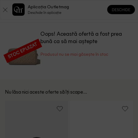
Aplicația Outletmag
DESCHIDE
0
0
Deschide în aplicație
Oops! Această ofertă a fost prea
bună ca să mai aștepte
STOC EPUIZAT
Produsul nu se mai găsește în stoc
Nu lăsa nici aceste oferte să îți scape...