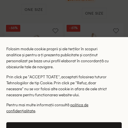
ONE SIZE
ONE SIZE
- 66%
- 61%
Folosim module cookie proprii și ale terților în scopuri
analitice și pentru a-ți prezenta publicitate și conținut
personalizat pe baza unui profil elaborat în concordanță cu
obiceiurile tale de navigare.
Prin click pe "ACCEPT TOATE", acceptati folosirea tuturor
Tehnologiilor de tip Cookie. Prin click pe "Refuz, doar
necesare" nu se vor folosi alte cookie in afara de cele strict
necesare pentru functionarea website-ului.
Geanta Verde, crem
Sacosa ACTION, crem
Pentru mai multe informații consultă
politica de
33.21 lei
5.90 lei
confidențialitate
.
99.00 lei
15.00 lei
RRP: 25.00 lei
ULTIMA ȘANSĂ