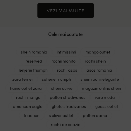
VEZI MAI MULTE
Cele mai cautate
shein romania
intimissimi
mango outlet
reserved
rochii mohito
rochii shein
lenjerie triumph
rochii asos
asos romania
zara femei
sutiene triumph
shein rochii elegante
haine outlet zara
shein curve
magazin online shein
rochii mango
palton stradivarius
vero moda
american eagle
ghete stradivarius
guess outlet
triaction
s oliver outlet
palton dama
rochii de ocazie