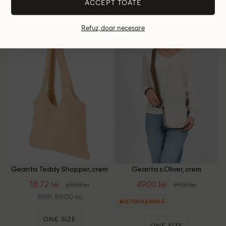
ACCEPT TOATE
ONE SIZE
ONE SIZE
Refuz, doar necesare
- 71%
- 51%
Geanta Teddy Shopper, crem
Geanta s.Oliver, crem
18.72 lei
49.00 lei
63.90 lei
99.00 lei
RRP: 89.00 lei
ULTIMA ȘANSĂ
ONE SIZE
ONE SIZE