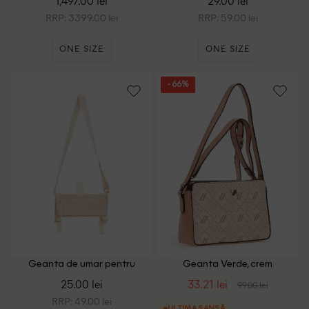
1,497.00 lei
29.00 lei
RRP: 3399.00 lei
RRP: 59.00 lei
ONE SIZE
ONE SIZE
- 66%
Geanta de umar pentru
Geanta Verde, crem
saltea de Yoga ACTION, crem
25.00 lei
33.21 lei
99.00 lei
RRP: 49.00 lei
ULTIMA ȘANSĂ