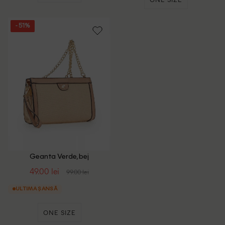
- 51%
Geanta Verde, bej
49.00 lei
99.00 lei
ULTIMA ȘANSĂ
ONE SIZE