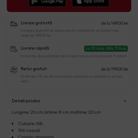
de la 149.00 lei
Livrare gratuită
Livrarea gratuită se aplica pentru comenzile cu totalul mai
mare de 149.00 lei
Livrare rapidă
Lu, 10 Aug - Ma, 11 Aug
In functie de localitatea de livrare timpul estimat poate fi diferit.
de la 199.00 lei
Retur gratuit
Ai termen 14 zile de la primirea comenzii sa probezi si sa faci
retur.
Detalii produs
Lungime: 26 cm, latime: 8 cm, Inaltime: 20 cm
Culoare: Alb
Stil: casual
Croiala: standard