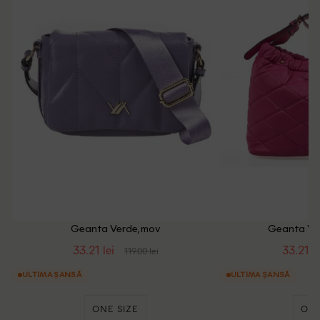
Geanta Verde, mov
Geanta Ve
33.21 lei
33.21 le
119.00 lei
ULTIMA ȘANSĂ
ULTIMA ȘANSĂ
ONE SIZE
ONE