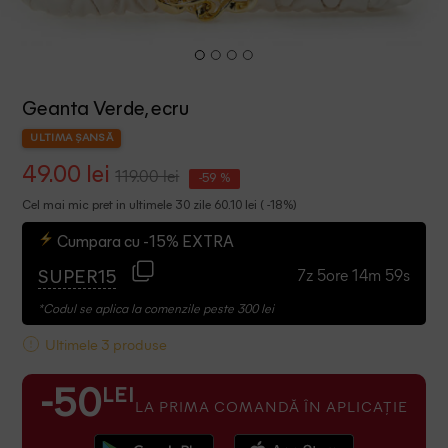
Geanta Verde, ecru
ULTIMA ȘANSĂ
49.00 lei
119.00 lei
-59 %
Cel mai mic pret in ultimele 30 zile 60.10 lei ( -18%)
Cumpara cu -15% EXTRA
7z 5ore 14m 58s
SUPER15
*Codul se aplica la comenzile peste 300 lei
Ultimele 3 produse
LEI
-50
LA PRIMA COMANDĂ ÎN APLICAȚIE