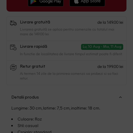
de la 149.00 lei
Livrare gratuită
Livrarea gratuită se aplica pentru comenzile cu totalul mai
mare de 149.00 lei
Livrare rapidă
Lu, 10 Aug - Ma, 11 Aug
In functie de localitatea de livrare timpul estimat poate fi diferit.
de la 199.00 lei
Retur gratuit
Ai termen 14 zile de la primirea comenzii sa probezi si sa faci
retur.
Detalii produs
Lungime: 30 cm, latime: 7,5 cm, inaltime: 18 cm.
Culoare: Roz
Stil: casual
Croiala: standard