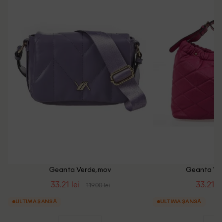
Geanta Verde, mov
Geanta Ve
33.21 lei
33.21 le
119.00 lei
ULTIMA ȘANSĂ
ULTIMA ȘANSĂ