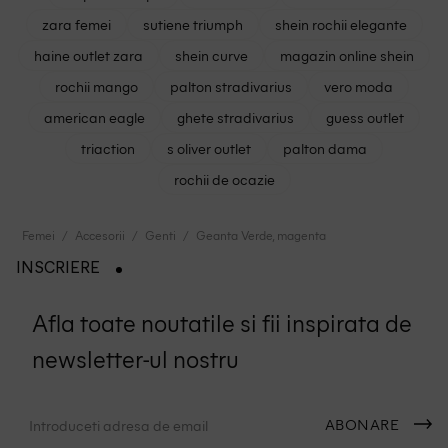
zara femei
sutiene triumph
shein rochii elegante
haine outlet zara
shein curve
magazin online shein
rochii mango
palton stradivarius
vero moda
american eagle
ghete stradivarius
guess outlet
triaction
s oliver outlet
palton dama
rochii de ocazie
Femei
Accesorii
Genti
Geanta Verde, magenta
INSCRIERE
Afla toate noutatile si fii inspirata de
newsletter-ul nostru
ABONARE