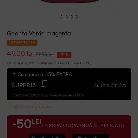
Geanta Verde, magenta
ULTIMA ȘANSĂ
49.00 lei
99.00 lei
-51 %
Cel mai mic pret in ultimele 30 zile 60.10 lei ( -18%)
Cumpara cu -15% EXTRA
7z 3ore 3m 34s
SUPER15
*Codul se aplica la comenzile peste 300 lei
Ultimele 2 produse
LEI
-50
LA PRIMA COMANDĂ ÎN APLICAȚIE