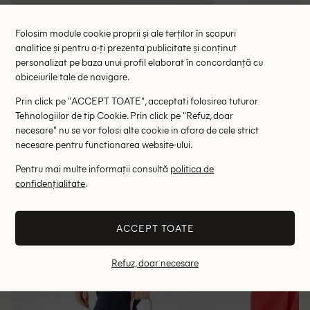
Geanta Anna Field, roz
Geanta Gu
Folosim module cookie proprii și ale terților în scopuri
79.00 lei
379.
analitice și pentru a-ți prezenta publicitate și conținut
RRP: 139.00 lei
RRP: 6
personalizat pe baza unui profil elaborat în concordanță cu
obiceiurile tale de navigare.
ONE SIZE
ONE
Prin click pe "ACCEPT TOATE", acceptati folosirea tuturor
Tehnologiilor de tip Cookie. Prin click pe "Refuz, doar
Altii au fost interesati de
necesare" nu se vor folosi alte cookie in afara de cele strict
necesare pentru functionarea website-ului.
- 61%
- 53%
Pentru mai multe informații consultă
politica de
confidențialitate
.
ACCEPT TOATE
Refuz, doar necesare