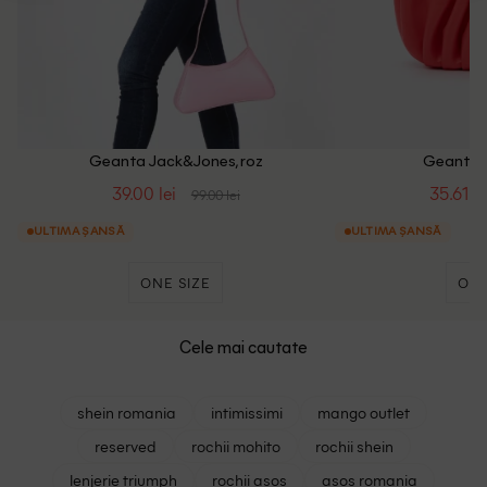
Geanta Jack&Jones, roz
Geanta M
39.00 lei
35.61 le
99.00 lei
ULTIMA ȘANSĂ
ULTIMA ȘANSĂ
ONE SIZE
ONE
Cele mai cautate
shein romania
intimissimi
mango outlet
reserved
rochii mohito
rochii shein
lenjerie triumph
rochii asos
asos romania