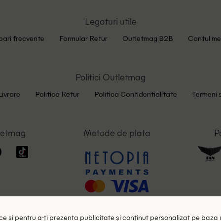
Legaturi utile
bari frecvente
Formular Retur
Outletmag B2B
Contul me
Politici Outletmag
Livrare
Politica Retur
Politica Confidentialitate
Termeni s
letmag
Metode de plata
P
tice și pentru a-ți prezenta publicitate și conținut personalizat pe baza 