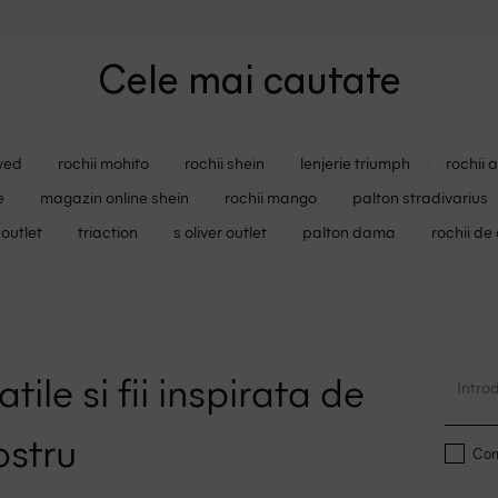
Cele mai cautate
ved
rochii mohito
rochii shein
lenjerie triumph
rochii 
e
magazin online shein
rochii mango
palton stradivarius
outlet
triaction
s oliver outlet
palton dama
rochii de
z
tile si fii inspirata de
ostru
Conf