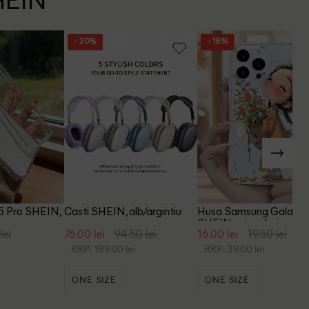
SHEIN
- 20%
- 18%
5 Pro SHEIN,
Casti SHEIN, alb/argintiu
Husa Samsung Galaxy
SHEIN, mix culori
lei
76.00 lei
94.50 lei
16.00 lei
19.50 lei
RRP: 189.00 lei
RRP: 39.00 lei
ONE SIZE
ONE SIZE