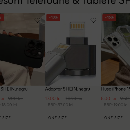
sorii Telefoane & Tablete 
%
- 10%
- 16%
 SHEIN, negru
Adaptor SHEIN, negru
Husa iPhone 1
transparent
lei
9.00 lei
17.00 lei
18.90 lei
8.00 lei
9.50 
 18.00 lei
RRP: 37.00 lei
RRP: 19.00 lei
 SIZE
ONE SIZE
ONE SIZE