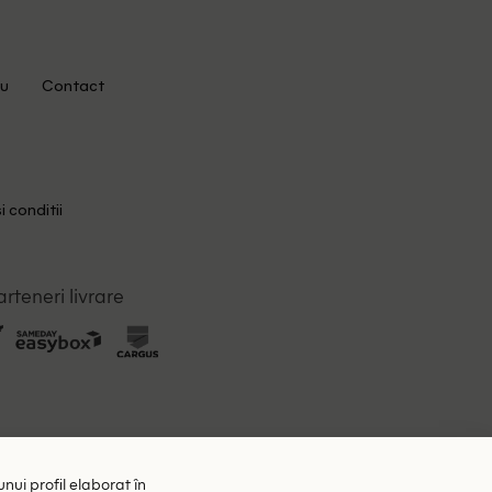
u
Contact
i conditii
arteneri livrare
unui profil elaborat în