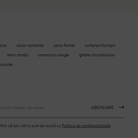
asos
asos romania
zara femei
sutiene triumph
vero moda
american eagle
ghete stradivarius
 ocazie
ABONARE
irm că am citit și sunt de acord cu
Politica de confidentialitate