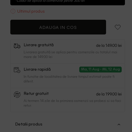
*Codul se aplica la comenzile peste 300 lei
Ultimul produs
ADAUGA IN COS
de la 149.00 lei
Livrare gratuită
Livrarea gratuită se aplica pentru comenzile cu totalul mai
mare de 149.00 lei
Livrare rapidă
Ma, 11 Aug - Mi, 12 Aug
In functie de localitatea de livrare timpul estimat poate fi
diferit.
de la 199.00 lei
Retur gratuit
Ai termen 14 zile de la primirea comenzii sa probezi si sa faci
retur.
Detalii produs