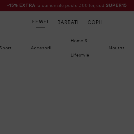
la comenzile peste 300 lei, cod
-15% EXTRA
SUPER15
BARBATI
COPII
FEMEI
Home &
Sport
Accesorii
Noutati
Lifestyle