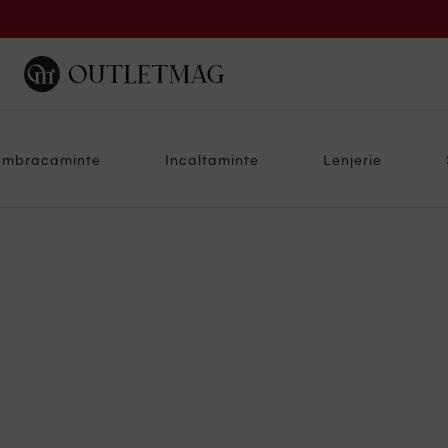
Imbracaminte
Incaltaminte
Lenjerie