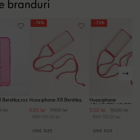
te branduri
- 74%
- 72%
 Bershka, roz
Husa iphone XR Bershka,
Husa iphone
roz
6PLUS/7PLUS/8PLU
 lei
5.00 lei
19.00 lei
5.00 lei
18.00 lei
Bershka, roz
RRP: 55.00 lei
RRP: 55.00 lei
ONE SIZE
ONE SIZE