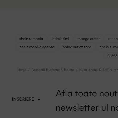
shein romania
intimissimi
mango outlet
reser
shein rochii elegante
haine outlet zara
shein curv
guess 
Home
Accesorii Telefoane & Tablete
Husa Iphone 12 SHEIN, ro
Afla toate nouta
INSCRIERE
newsletter-ul n