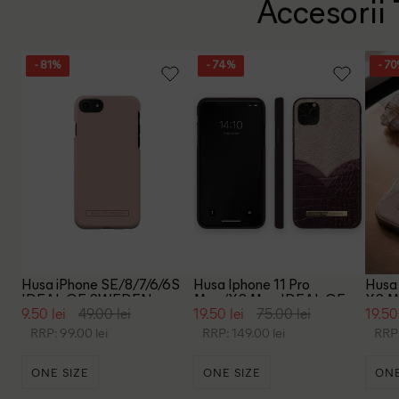
Accesorii 
- 81%
- 74%
- 7
Husa iPhone SE/8/7/6/6S
Husa Iphone 11 Pro
Husa 
IDEAL OF SWEDEN, roz
Max/XS Max IDEAL OF
XS M
9.50 lei
49.00 lei
19.50 lei
75.00 lei
19.50
SWEDEN, roz/mov
SWED
RRP: 99.00 lei
RRP: 149.00 lei
RRP:
ONE SIZE
ONE SIZE
ONE