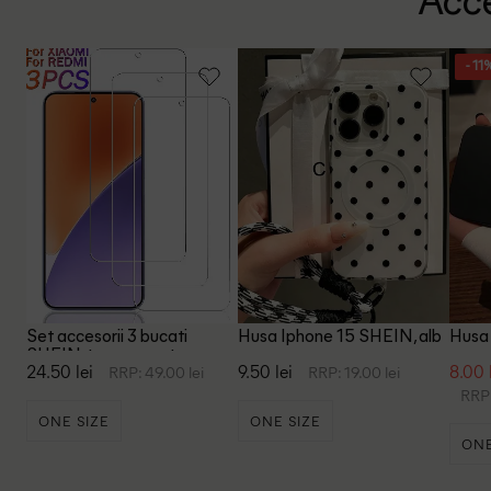
Acce
- 11
Set accesorii 3 bucati
Husa Iphone 15 SHEIN, alb
Husa
SHEIN, transparent
24.50 lei
9.50 lei
8.00 
RRP: 49.00 lei
RRP: 19.00 lei
RRP:
ONE SIZE
ONE SIZE
ONE