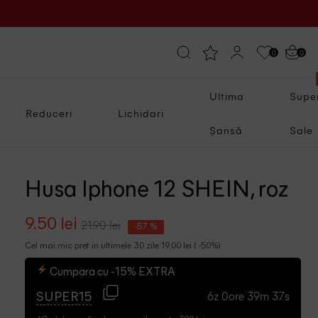
0
0
Ultima
Supe
Reduceri
Lichidari
Șansă
Sale
Husa Iphone 12 SHEIN, roz
9.50 lei
21.90 lei
-57 %
Cel mai mic pret in ultimele 30 zile 19.00 lei ( -50%)
Cumpara cu -15% EXTRA
6z 0ore 39m 36s
SUPER15