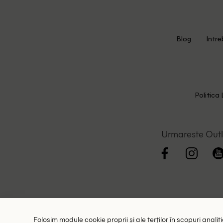
Blog
Intre
Politica 
Urmareste Out
Folosim module cookie proprii și ale terților în scopuri anali