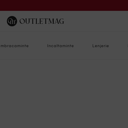
Imbracaminte
Incaltaminte
Lenjerie