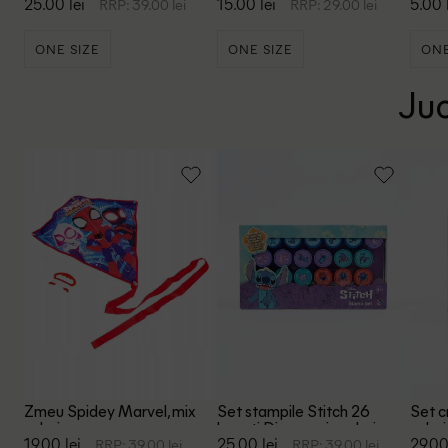
25.00 lei
15.00 lei
5.00 
RRP: 39.00 lei
RRP: 29.00 lei
ONE SIZE
ONE SIZE
ONE
Juc
Zmeu Spidey Marvel, mix
Set stampile Stitch 26
Set c
culori
bucati Disney, mix culori
culori
19.00 lei
25.00 lei
29.00
RRP: 39.00 lei
RRP: 39.00 lei