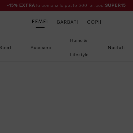
la comenzile peste 300 lei, cod
-15% EXTRA
SUPER15
BARBATI
COPII
FEMEI
Home &
Sport
Accesorii
Noutati
Lifestyle