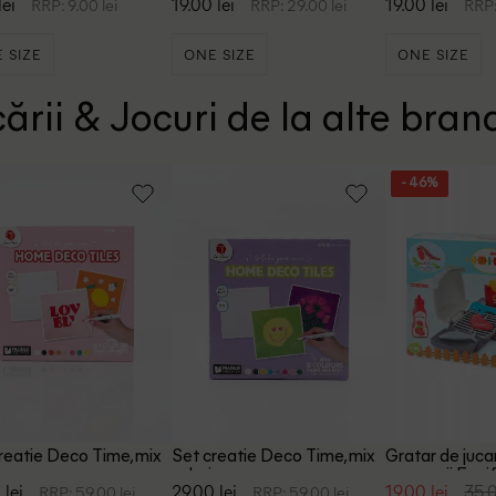
lei
19.00 lei
19.00 lei
RRP: 9.00 lei
RRP: 29.00 lei
RRP:
 SIZE
ONE SIZE
ONE SIZE
ării & Jocuri de la alte bran
- 46%
reatie Deco Time, mix
Set creatie Deco Time, mix
Gratar de juca
culori
accesorii Ecoiff
 lei
29.00 lei
19.00 lei
35.0
RRP: 59.00 lei
RRP: 59.00 lei