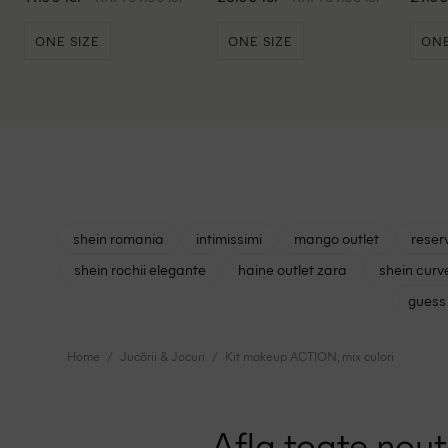
ONE SIZE
ONE SIZE
ONE
shein romania
intimissimi
mango outlet
reser
shein rochii elegante
haine outlet zara
shein curv
guess 
Home
Jucării & Jocuri
Kit makeup ACTION, mix culori
Afla toate nouta