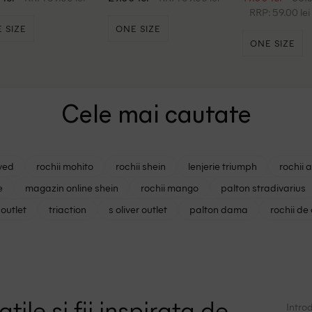
RRP: 59.00 lei
 SIZE
ONE SIZE
ONE SIZE
Cele mai cautate
ved
rochii mohito
rochii shein
lenjerie triumph
rochii 
e
magazin online shein
rochii mango
palton stradivarius
outlet
triaction
s oliver outlet
palton dama
rochii de
tile si fii inspirata de