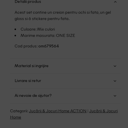
Detalii produs
Acest set contine un creion pentru ochi si fata, un gel
gloss si 6 stickere pentru fata.
Culoare: Mix culori
Marime masurata: ONE SIZE
Cod produs:
om679564
Material si ingrijire
Alte materiale: 100%
Livrare si retur
Transport Gratuit pentru orice comanda cu o valoare
Ai nevoie de ajutor?
mai mare de 149.00 lei.
Suntem aici pentru a te ajuta:
Politica livrare
Categorii:
Jucării & Jocuri Home ACTION
|
Jucării & Jocuri
Program: Luni-Vineri intre 9:00 - 15:00
Home
Retur Gratuit in 14 zile pentru comenzile cu valoare mai
mare de 199 de lei.
Whatsapp/Telefon: +40 (771) 404 643