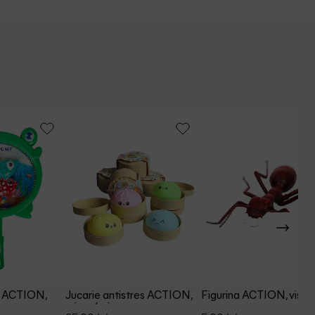
Politica de Retur
Email: [
contact@outletmag.ro
]
Intrebari frecvente
t ACTION,
Jucarie antistres ACTION,
Figurina ACTION, visini
mix culori