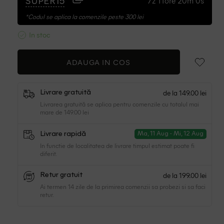
7z 11ore 19m 59s
SUPER15
*Codul se aplica la comenzile peste 300 lei
In stoc
ADAUGA IN COS
de la 149.00 lei
Livrare gratuită
Livrarea gratuită se aplica pentru comenzile cu totalul mai
mare de 149.00 lei
Livrare rapidă
Ma, 11 Aug - Mi, 12 Aug
In functie de localitatea de livrare timpul estimat poate fi
diferit.
de la 199.00 lei
Retur gratuit
Ai termen 14 zile de la primirea comenzii sa probezi si sa faci
retur.