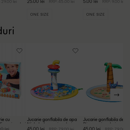
25.00 lei
5.00 lei
 29.00 lei
RRP: 45.00 lei
RRP: 9.00 lei
ONE SIZE
ONE SIZE
duri
rie cu
Jucarie gonflabila de apa
Jucarie gonflabila de a
ier, mix culori
Nickelodeon, mix culori
Disney, mix culori
0 lei
45.00 lei
45.00 lei
RRP: 79.00 lei
RRP: 79.00 le