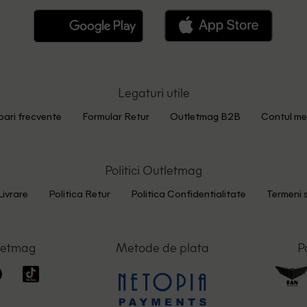
Legaturi utile
bari frecvente
Formular Retur
Outletmag B2B
Contul me
Politici Outletmag
Livrare
Politica Retur
Politica Confidentialitate
Termeni s
letmag
Metode de plata
P