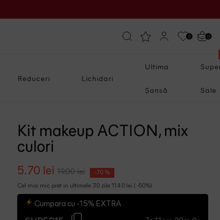
0
0
Ultima
Supe
Reduceri
Lichidari
Șansă
Sale
Kit makeup ACTION, mix
culori
5.70 lei
19.00 lei
-70 %
Cel mai mic pret in ultimele 30 zile 11.40 lei ( -50%)
Cumpara cu -15% EXTRA