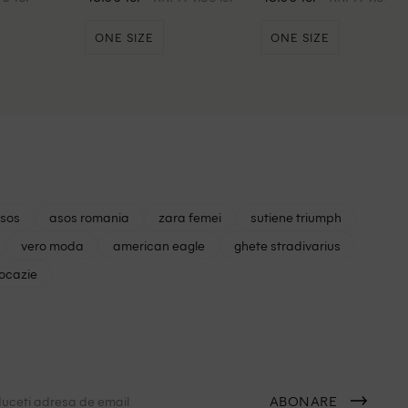
ONE SIZE
ONE SIZE
asos
asos romania
zara femei
sutiene triumph
vero moda
american eagle
ghete stradivarius
 ocazie
ABONARE