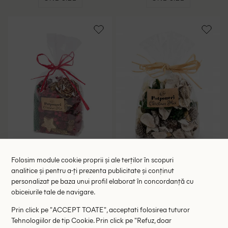
Plante uscate decorative
Plante uscate decorative
Folosim module cookie proprii și ale terților în scopuri
Home Accents, mix culori
Home Accents, mix culori
analitice și pentru a-ți prezenta publicitate și conținut
9.00 lei
9.00 lei
personalizat pe baza unui profil elaborat în concordanță cu
RRP: 19.00 lei
RRP: 19.00 lei
obiceiurile tale de navigare.
ONE SIZE
ONE SIZE
Prin click pe "ACCEPT TOATE", acceptati folosirea tuturor
Tehnologiilor de tip Cookie. Prin click pe "Refuz, doar