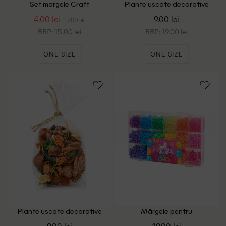
Set margele Craft
Plante uscate decorative
Sensations, roz
Home Accents, mix culori
4.00 lei
9.00 lei
7.00 lei
RRP: 15.00 lei
RRP: 19.00 lei
ONE SIZE
ONE SIZE
Plante uscate decorative
Mărgele pentru
Home Accents, mix culori
confecționarea brățărilor,