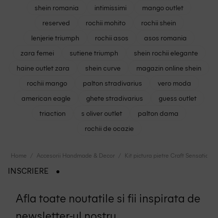
shein romania
intimissimi
mango outlet
reserved
rochii mohito
rochii shein
lenjerie triumph
rochii asos
asos romania
zara femei
sutiene triumph
shein rochii elegante
haine outlet zara
shein curve
magazin online shein
rochii mango
palton stradivarius
vero moda
american eagle
ghete stradivarius
guess outlet
triaction
s oliver outlet
palton dama
rochii de ocazie
Home
Accesorii Handmade & Decor
Kit pictura pietre Craft Sensations, 
INSCRIERE
Afla toate noutatile si fii inspirata de
newsletter-ul nostru