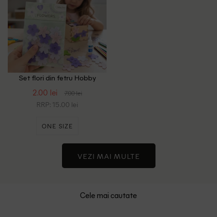
Set flori din fetru Hobby
Flora, mix culori
2.00 lei
7.00 lei
RRP: 15.00 lei
ONE SIZE
VEZI MAI MULTE
Cele mai cautate