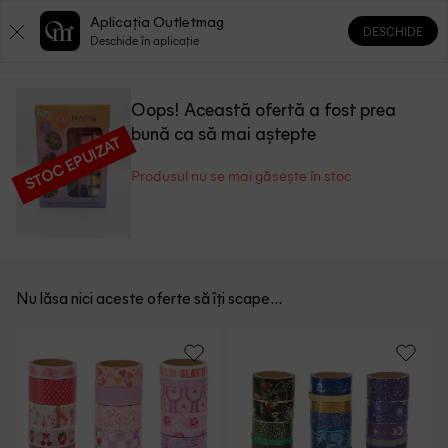
Aplicația Outletmag
DESCHIDE
0
0
Deschide în aplicație
Oops! Această ofertă a fost prea
bună ca să mai aștepte
STOC EPUIZAT
Produsul nu se mai găsește în stoc
Nu lăsa nici aceste oferte să îți scape...