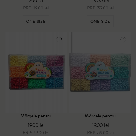
9.00 lei
19.00 lei
2300 piese ACTION, mix
culori
RRP: 19.00 lei
RRP: 39.00 lei
ONE SIZE
ONE SIZE
Mărgele pentru
Mărgele pentru
confecționarea brățărilor,
confecționarea brățărilor,
19.00 lei
19.00 lei
2300 piese ACTION, mix
2300 piese ACTION, mix
culori
culori
RRP: 39.00 lei
RRP: 39.00 lei