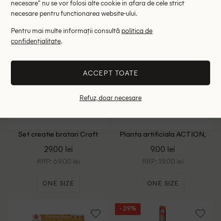
necesare" nu se vor folosi alte cookie in afara de cele strict
necesare pentru functionarea website-ului.
Pentru mai multe informații consultă
politica de
confidențialitate
.
ACCEPT TOATE
Refuz, doar necesare
Set creatie bratari Craft
Planta artificiala ACTION,
Universe, mix culori
mix culori
29.00 lei
9.00 lei
RRP: 69.00 lei
RRP: 19.00 lei
ONE SIZE
ONE SIZE
- 29%