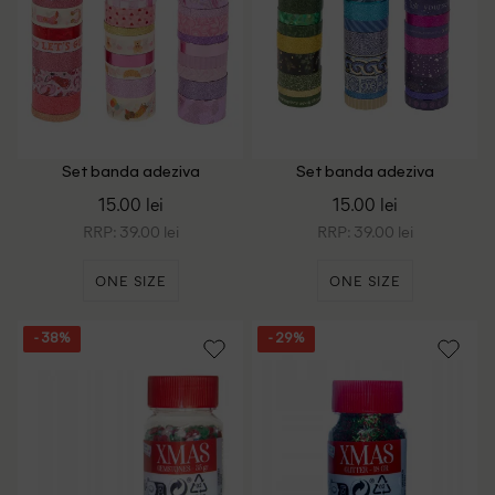
Set banda adeziva
Set banda adeziva
decorativa Washi, 36 bucati
decorativa Washi, 36 bucati
15.00 lei
15.00 lei
Craft Sensations, mix culori
Craft Sensations, mix culori
RRP: 39.00 lei
RRP: 39.00 lei
ONE SIZE
ONE SIZE
- 38%
- 29%