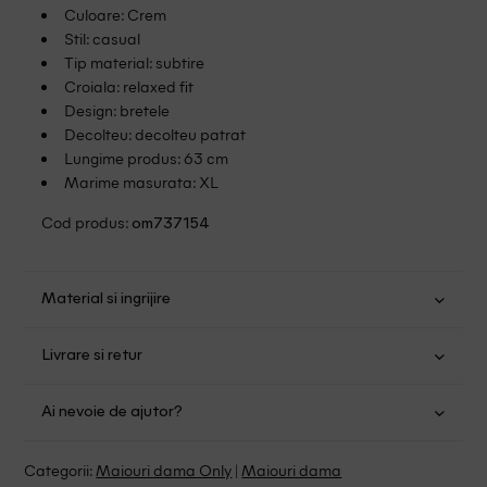
Culoare: Crem
Stil: casual
Tip material: subtire
Croiala: relaxed fit
Design: bretele
Decolteu: decolteu patrat
Lungime produs: 63 cm
Marime masurata: XL
Cod produs:
om737154
Material si ingrijire
Bumbac: 70%; Poliester: 30%
Livrare si retur
Spalare usoara la 30
Transport Gratuit pentru orice comanda cu o valoare mai
Nu folositi inalbitor
Ai nevoie de ajutor?
mare de 149.00 lei.
Nu uscati in uscator
Se pot calca
Suntem aici pentru a te ajuta:
Politica livrare
Categorii:
Maiouri dama Only
|
Maiouri dama
Fara curatare chimica