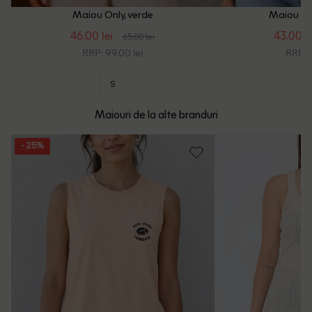
Maiou Only, verde
Maiou Onl
46.00 lei
43.00 le
65.00 lei
RRP: 99.00 lei
RRP: 9
S
Maiouri de la alte branduri
- 25%