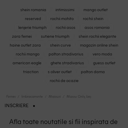
shein romania
intimissimi
mango outlet
reserved
rochii mohito
rochii shein
lenjerie triumph
rochii asos
asos romania
zara femei
sutiene triumph
shein rochii elegante
haine outlet zara
shein curve
magazin online shein
rochii mango
palton stradivarius
vero moda
american eagle
ghete stradivarius
guess outlet
triaction
s oliver outlet
palton dama
rochii de ocazie
Femei
Imbracaminte
Maiouri
Maiou Only, bej
INSCRIERE
Afla toate noutatile si fii inspirata de