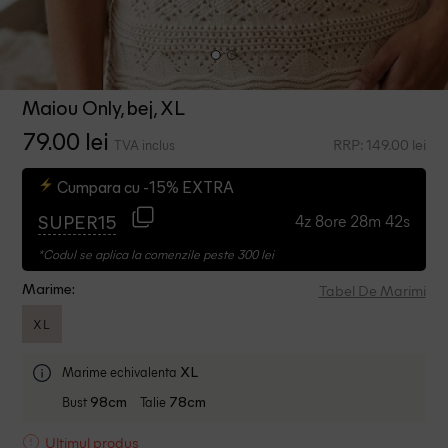
Maiou Only, bej, XL
79.00 lei
RRP: 149.00 lei
TVA inclus
Cumpara cu -15% EXTRA
4z 8ore 28m 42s
SUPER15
*Codul se aplica la comenzile peste 300 lei
Tabel De Marimi
Marime:
XL
Marime echivalenta
XL
Bust
Talie
98cm
78cm
Ultimul produs