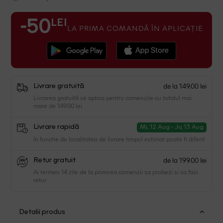
LEI
-50
LA PRIMA COMANDĂ ÎN APLICAȚIE
de la 149.00 lei
Livrare gratuită
Livrarea gratuită se aplica pentru comenzile cu totalul mai
mare de 149.00 lei
Livrare rapidă
Mi, 12 Aug - Jo, 13 Aug
In functie de localitatea de livrare timpul estimat poate fi diferit.
de la 199.00 lei
Retur gratuit
Ai termen 14 zile de la primirea comenzii sa probezi si sa faci
retur.
Detalii produs