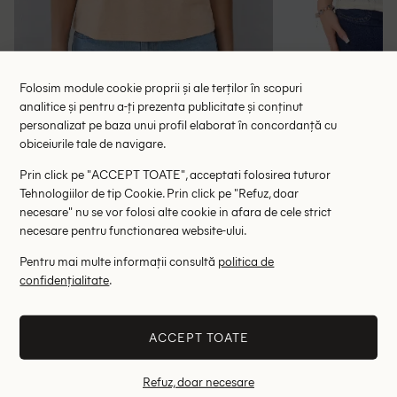
Folosim module cookie proprii și ale terților în scopuri
analitice și pentru a-ți prezenta publicitate și conținut
Maiou Pepe Jeans, crem
Maiou Be
personalizat pe baza unui profil elaborat în concordanță cu
obiceiurile tale de navigare.
74.00 lei
39.
99.00 lei
RRP: 149.00 lei
RRP: 7
Prin click pe "ACCEPT TOATE", acceptati folosirea tuturor
Tehnologiilor de tip Cookie. Prin click pe "Refuz, doar
S
necesare" nu se vor folosi alte cookie in afara de cele strict
necesare pentru functionarea website-ului.
Altii au fost interesati de
Pentru mai multe informații consultă
politica de
confidențialitate
.
- 82%
- 86%
ACCEPT TOATE
Refuz, doar necesare