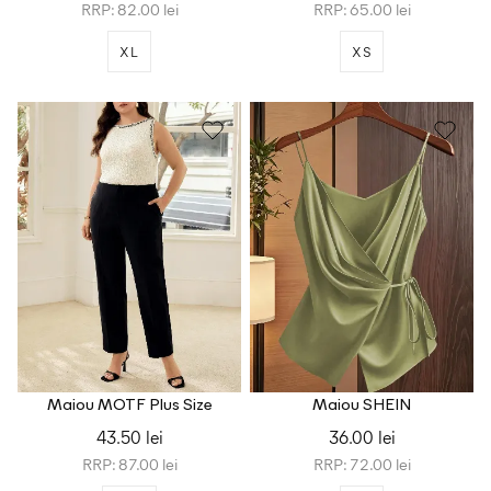
RRP: 82.00 lei
RRP: 65.00 lei
XL
XS
Maiou MOTF Plus Size
Maiou SHEIN
43.50 lei
36.00 lei
RRP: 87.00 lei
RRP: 72.00 lei