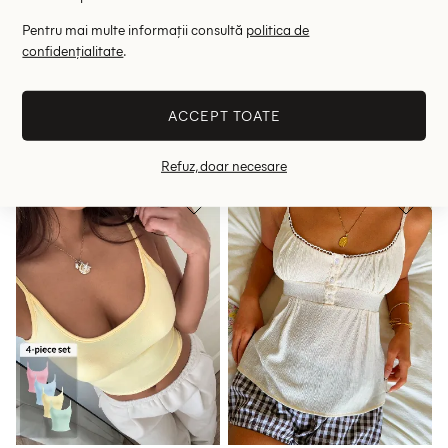
Pentru mai multe informații consultă
politica de
Maiou SHEIN
Maiou SHEIN CURVE
confidențialitate
.
22.90 lei
37.50 lei
RRP: 45.00 lei
RRP: 75.00 lei
ACCEPT TOATE
XS
8XL
Refuz, doar necesare