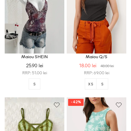
Maiou SHEIN
Maiou Q/S
25.90 lei
18.00 lei
48.00 lei
RRP: 51.00 lei
RRP: 69.00 lei
S
XS
S
- 42%