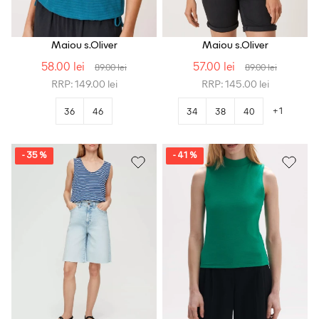
Maiou s.Oliver
Maiou s.Oliver
58.00 lei
57.00 lei
89.00 lei
89.00 lei
RRP: 149.00 lei
RRP: 145.00 lei
+1
36
46
34
38
40
- 35 %
- 41 %