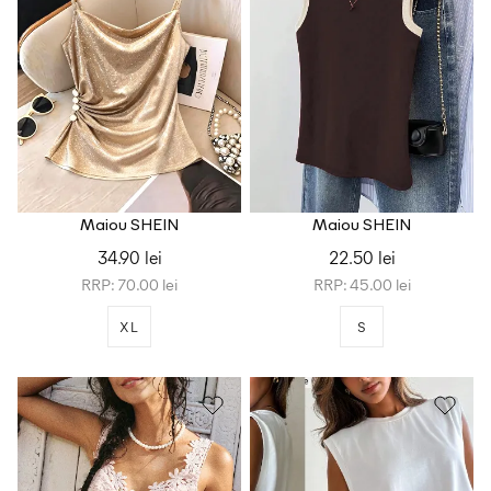
Maiou SHEIN
Maiou SHEIN
34.90 lei
22.50 lei
RRP: 70.00 lei
RRP: 45.00 lei
XL
S