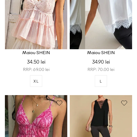
Maiou SHEIN
Maiou SHEIN
34.50 lei
34.90 lei
RRP: 69.00 lei
RRP: 70.00 lei
XL
L