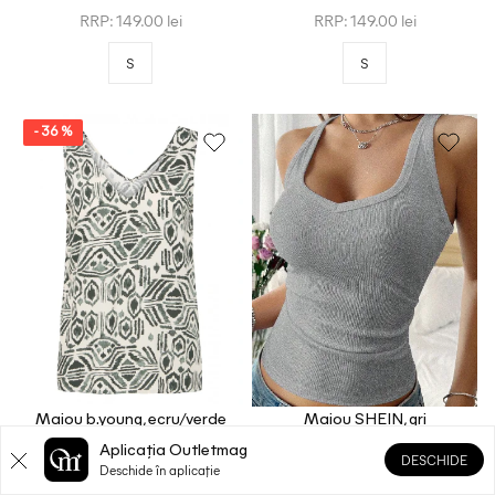
RRP: 149.00 lei
RRP: 149.00 lei
S
S
- 36 %
Maiou b.young, ecru/verde
Maiou SHEIN, gri
57.00 lei
25.00 lei
Aplicația Outletmag
89.00 lei
DESCHIDE
Deschide în aplicație
RRP: 129.00 lei
RRP: 49.00 lei