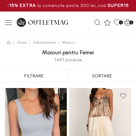
la comenzile peste 300 lei, cod
-15% EXTRA
SUPER15
0
0
Femei
Imbracaminte
Maiouri
Maiouri pentru Femei
1491 produse
FILTRARE
SORTARE
Cele mai noi produse
Cel mai mic pret
Cel mai mare pret
Cea mai mare reducere