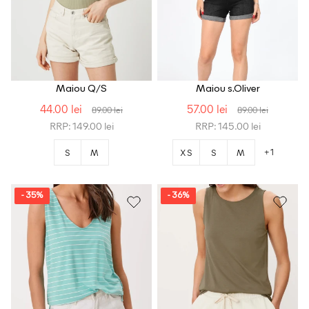
Maiou Q/S
Maiou s.Oliver
44.00 lei
57.00 lei
89.00 lei
89.00 lei
RRP: 149.00 lei
RRP: 145.00 lei
+1
S
M
XS
S
M
- 35%
- 36%