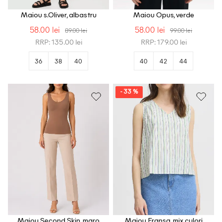
Maiou s.Oliver, albastru
Maiou Opus, verde
58.00 lei
58.00 lei
89.00 lei
99.00 lei
RRP: 135.00 lei
RRP: 179.00 lei
36
38
40
40
42
44
- 33 %
Maiou Second Skin, maro
Maiou Fransa, mix culori