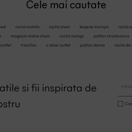
Cele mai cautate
ved
rochii mohito
rochii shein
lenjerie triumph
rochii 
e
magazin online shein
rochii mango
palton stradivarius
outlet
triaction
s oliver outlet
palton dama
rochii de
tile si fii inspirata de
ostru
Conf