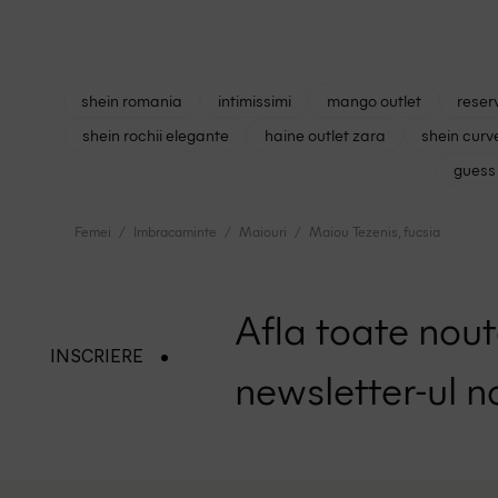
shein romania
intimissimi
mango outlet
reser
shein rochii elegante
haine outlet zara
shein curv
guess 
Femei
Imbracaminte
Maiouri
Maiou Tezenis, fucsia
Afla toate nouta
INSCRIERE
newsletter-ul n