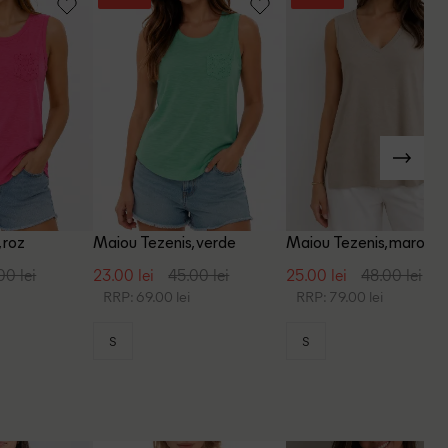
 roz
Maiou Tezenis, verde
Maiou Tezenis, maro de
00 lei
23.00 lei
45.00 lei
25.00 lei
48.00 lei
RRP: 69.00 lei
RRP: 79.00 lei
S
S