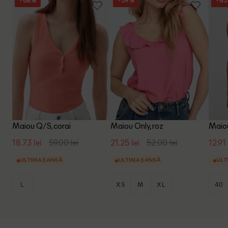
- 68%
- 59%
- 8
Maiou Q/S, corai
Maiou Only, roz
Maiou
18.73 lei
59.00 lei
21.25 lei
52.00 lei
12.91 
ULTIMA ȘANSĂ
ULTIMA ȘANSĂ
ULT
L
XS
M
XL
40