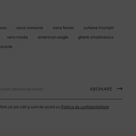
asos
asos romania
zara femei
sutiene triumph
vero moda
american eagle
ghete stradivarius
 ocazie
ABONARE
irm că am citit și sunt de acord cu
Politica de confidentialitate