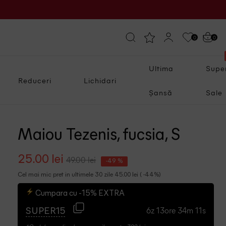
0
0
Ultima
Supe
Reduceri
Lichidari
Șansă
Sale
Maiou Tezenis, fucsia, S
25.00 lei
49.00 lei
-49 %
Cel mai mic pret in ultimele 30 zile 45.00 lei ( -44%)
Cumpara cu -15% EXTRA
6z 13ore 34m 10s
SUPER15