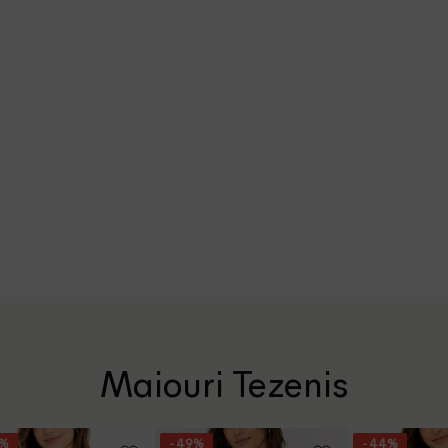
Maiouri Tezenis
6%
- 49%
- 44%