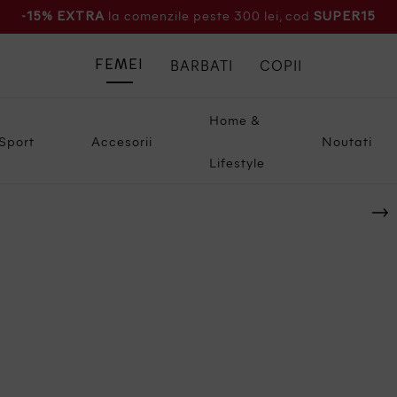
la comenzile peste 300 lei, cod
-15% EXTRA
SUPER15
BARBATI
COPII
FEMEI
Home &
Sport
Accesorii
Noutati
Lifestyle