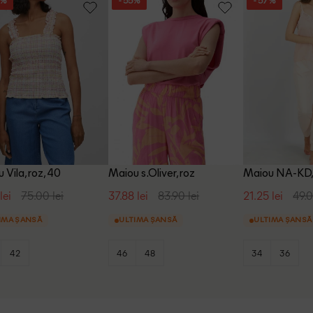
3%
- 55%
- 57%
 Vila, roz, 40
Maiou s.Oliver, roz
Maiou NA-KD,
lei
75.00 lei
37.88 lei
83.90 lei
21.25 lei
49.0
IMA ȘANSĂ
ULTIMA ȘANSĂ
ULTIMA ȘANSĂ
42
46
48
34
36