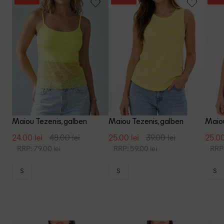
Maiou Tezenis, galben
Maiou Tezenis, galben
Maiou
24.00 lei
48.00 lei
25.00 lei
39.00 lei
25.00
RRP: 79.00 lei
RRP: 59.00 lei
RRP:
S
S
S