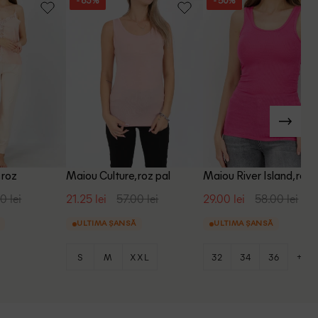
- 63%
- 50%
 roz
Maiou Culture, roz pal
Maiou River Island, roz
0 lei
21.25 lei
57.00 lei
29.00 lei
58.00 lei
ULTIMA ȘANSĂ
ULTIMA ȘANSĂ
+2
S
M
XXL
32
34
36