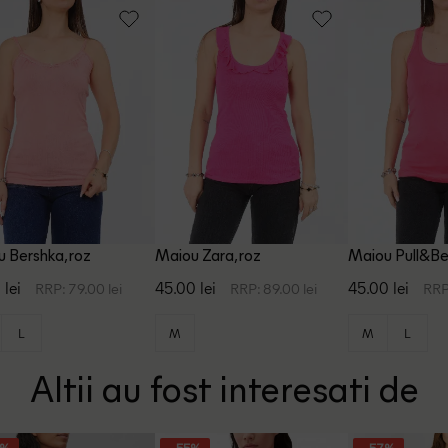
 Bershka, roz
Maiou Zara, roz
Maiou Pull&Bea
 lei
45.00 lei
45.00 lei
RRP: 79.00 lei
RRP: 89.00 lei
RRP
L
M
M
L
Altii au fost interesati de