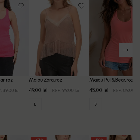
r, roz
Maiou Zara, roz
Maiou Pull&Bear, roz
49.00 lei
45.00 lei
: 89.00 lei
RRP: 99.00 lei
RRP: 89.00 le
L
S