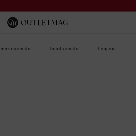
Imbracaminte
Incaltaminte
Lenjerie