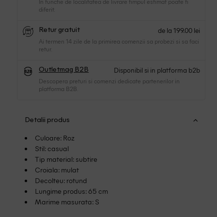
In functie de localitatea de livrare timpul estimat poate fi
diferit.
de la 199.00 lei
Retur gratuit
Ai termen 14 zile de la primirea comenzii sa probezi si sa faci
retur.
Disponibil si in platforma b2b
Outletmag B2B
Descopera preturi si comenzi dedicate partenerilor in
platforma B2B.
Detalii produs
Culoare: Roz
Stil: casual
Tip material: subtire
Croiala: mulat
Decolteu: rotund
Lungime produs: 65 cm
Marime masurata: S