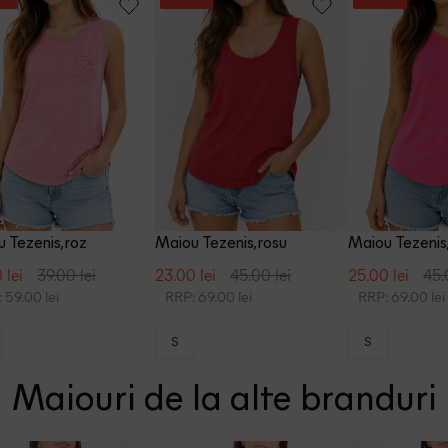
 Tezenis, roz
Maiou Tezenis, rosu
Maiou Tezenis,
 lei
39.00 lei
23.00 lei
45.00 lei
25.00 lei
45.
 59.00 lei
RRP: 69.00 lei
RRP: 69.00 lei
S
S
Maiouri de la alte branduri