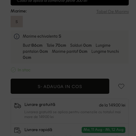
*Codul se aplica la comenzile peste 300 lei
Tabel De Marimi
Marime:
S
Marime echivalenta
S
Bust
Talie
Solduri
Lungime
86cm
70cm
0cm
pantalon
Marime pantof
Lungime trunchi
0cm
0cm
0cm
In stoc
S-
ADAUGA IN COS
de la 149.00 lei
Livrare gratuită
Livrarea gratuită se aplica pentru comenzile cu totalul mai
mare de 149.00 lei
Livrare rapidă
Ma, 11 Aug - Mi, 12 Aug