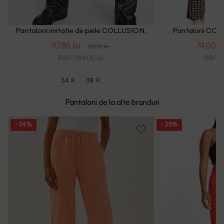
Pantaloni imitatie de piele COLLUSION,
Pantaloni COLL
negru
57.85 lei
74.00 le
89.00 lei
RRP: 149.00 lei
RRP: 1
34 R
38 R
Pantaloni de la alte branduri
- 74%
- 25%