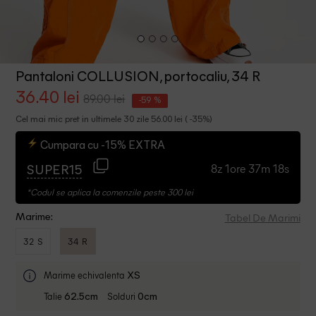
Pantaloni COLLUSION, portocaliu, 34 R
36.40 lei
89.00 lei
-59 %
Cel mai mic pret in ultimele 30 zile 56.00 lei ( -35%)
Cumpara cu -15% EXTRA
8z 1ore 37m 17s
SUPER15
*Codul se aplica la comenzile peste 300 lei
Tabel De Marimi
Marime:
32 S
34 R
Marime echivalenta
XS
Talie
Solduri
62.5cm
0cm