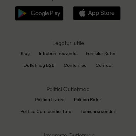
Legaturi utile
Blog
Intrebari frecvente
Formular Retur
Outletmag B2B
Contul meu
Contact
Politici Outletmag
Politica Livrare
Politica Retur
Politica Confidentialitate
Termeni si conditii
Urmareste Outletmag