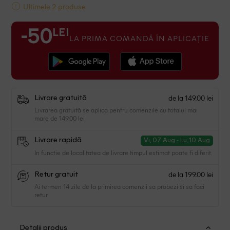
Ultimele 2 produse
LEI
-50
LA PRIMA COMANDĂ ÎN APLICAȚIE
de la 149.00 lei
Livrare gratuită
Livrarea gratuită se aplica pentru comenzile cu totalul mai
mare de 149.00 lei
Livrare rapidă
Vi, 07 Aug - Lu, 10 Aug
In functie de localitatea de livrare timpul estimat poate fi diferit.
de la 199.00 lei
Retur gratuit
Ai termen 14 zile de la primirea comenzii sa probezi si sa faci
retur.
Detalii produs