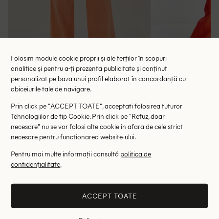
Folosim module cookie proprii și ale terților în scopuri
analitice și pentru a-ți prezenta publicitate și conținut
personalizat pe baza unui profil elaborat în concordanță cu
Pantaloni Someday, piersica
Pantaloni AS
obiceiurile tale de navigare.
68.00 lei
94.00 le
265.00 lei
Prin click pe "ACCEPT TOATE", acceptati folosirea tuturor
RRP: 599.00 lei
RRP: 2
Tehnologiilor de tip Cookie. Prin click pe "Refuz, doar
necesare" nu se vor folosi alte cookie in afara de cele strict
34
necesare pentru functionarea website-ului.
Pentru mai multe informații consultă
politica de
Altii au fost interesati de
confidențialitate
.
- 78%
- 69%
ACCEPT TOATE