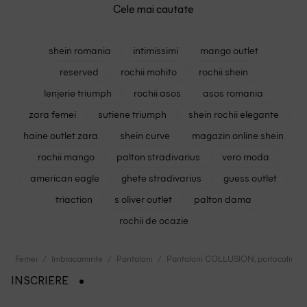
Cele mai cautate
shein romania
intimissimi
mango outlet
reserved
rochii mohito
rochii shein
lenjerie triumph
rochii asos
asos romania
zara femei
sutiene triumph
shein rochii elegante
haine outlet zara
shein curve
magazin online shein
rochii mango
palton stradivarius
vero moda
american eagle
ghete stradivarius
guess outlet
triaction
s oliver outlet
palton dama
rochii de ocazie
Femei
Imbracaminte
Pantaloni
Pantaloni COLLUSION, portocaliu
INSCRIERE