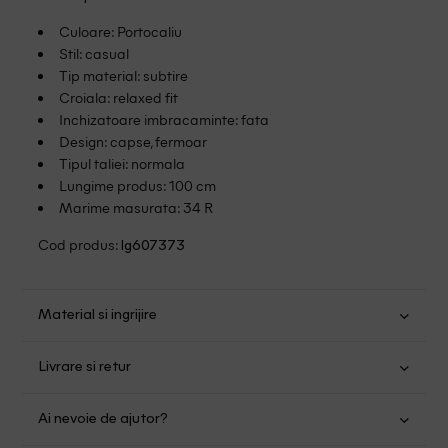
Culoare: Portocaliu
Stil: casual
Tip material: subtire
Croiala: relaxed fit
Inchizatoare imbracaminte: fata
Design: capse, fermoar
Tipul taliei: normala
Lungime produs: 100 cm
Marime masurata: 34 R
Cod produs:
lg607373
Material si ingrijire
Bumbac: 100%
Livrare si retur
Spalare usoara la 40
Transport Gratuit pentru orice comanda cu o valoare mai
Nu folositi inalbitor
Ai nevoie de ajutor?
mare de 149.00 lei.
Nu uscati in uscator