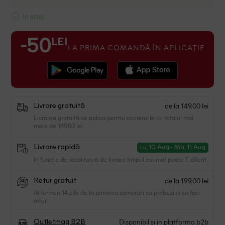
In stoc
LEI
-50
LA PRIMA COMANDĂ ÎN APLICAȚIE
de la 149.00 lei
Livrare gratuită
Livrarea gratuită se aplica pentru comenzile cu totalul mai
mare de 149.00 lei
Livrare rapidă
Lu, 10 Aug - Ma, 11 Aug
In functie de localitatea de livrare timpul estimat poate fi diferit.
de la 199.00 lei
Retur gratuit
Ai termen 14 zile de la primirea comenzii sa probezi si sa faci
retur.
Disponibil si in platforma b2b
Outletmag B2B