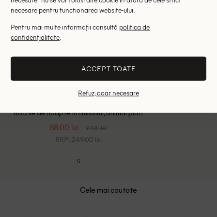
necesare pentru functionarea website-ului.
Pentru mai multe informații consultă
politica de
confidențialitate
.
ACCEPT TOATE
Refuz, doar necesare
Rochie de noapte Intimissimi, animal print
68.00 lei
97.00 lei
RRP: 249.00 lei
S
Cele mai cautate