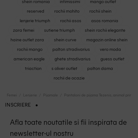
shein romania
intimissimi
mango outlet
reserved
rochii mohito
rochii shein
lenjerie triumph
rochii asos
asos romania
zara femei
sutiene triumph
shein rochii elegante
haine outlet zara
shein curve
magazin online shein
rochii mango
palton stradivarius
vero moda
american eagle
ghete stradivarius
guess outlet
triaction
s oliver outlet
palton dama
rochii de ocazie
Femei
Lenjerie
Pijamale
Pantaloni de pijama Tezenis, animal print
INSCRIERE
Afla toate noutatile si fii inspirata de
newsletter-ul nostru