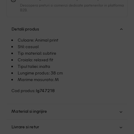
Descopera preturi si comenzi dedicate partenerilor in platforma
B2B.
Detalii produs
Culoare: Animal print
Stil: casual
Tip material: subtire
Croiala: relaxed fit
Tipul taliei: inalta
Lungime produs: 38 cm
Marime masurata: M
Cod produs:
lg747218
Material si ingrijire
Poliester: 100%
Livrare si retur
Spalare usoara la 30