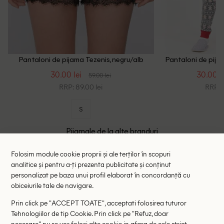
Pantaloni de pijama Tezenis, negru/alb
Pantaloni de pijam
30.00 lei
30.00 l
59.00 lei
RRP: 89.00 lei
RRP: 8
S
Pijamale de la alte branduri
Folosim module cookie proprii și ale terților în scopuri
- 30%
analitice și pentru a-ți prezenta publicitate și conținut
personalizat pe baza unui profil elaborat în concordanță cu
obiceiurile tale de navigare.
Prin click pe "ACCEPT TOATE", acceptati folosirea tuturor
Tehnologiilor de tip Cookie. Prin click pe "Refuz, doar
necesare" nu se vor folosi alte cookie in afara de cele strict