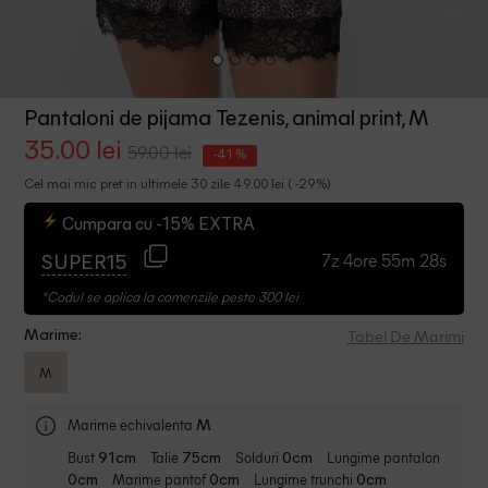
Pantaloni de pijama Tezenis, animal print, M
35.00 lei
59.00 lei
-41 %
Cel mai mic pret in ultimele 30 zile 49.00 lei ( -29%)
Cumpara cu -15% EXTRA
7z 4ore 55m 28s
SUPER15
*Codul se aplica la comenzile peste 300 lei
Tabel De Marimi
Marime:
M
Marime echivalenta
M
Bust
Talie
Solduri
Lungime pantalon
91cm
75cm
0cm
Marime pantof
Lungime trunchi
0cm
0cm
0cm