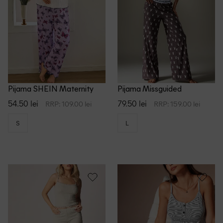
tti
M&S Collection
d
Massimo Dutti
Missguided
Mohito
NA-KD
Pijama SHEIN Maternity
Pijama Missguided
54.50 lei
79.50 lei
RRP: 109.00 lei
RRP: 159.00 lei
Oysho
S
L
Pull&Bear
Reserved
River Island
s.Oliver
Selmark