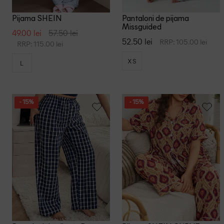
Pijama SHEIN
Pantaloni de pijama
Missguided
49.00 lei
57.50 lei
52.50 lei
RRP: 105.00 lei
RRP: 115.00 lei
XS
L
- 15%
- 15%