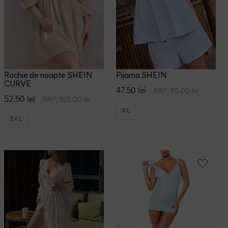
Rochie de noapte SHEIN
Pijama SHEIN
CURVE
47.50 lei
RRP: 95.00 lei
52.50 lei
RRP: 105.00 lei
XL
3XL