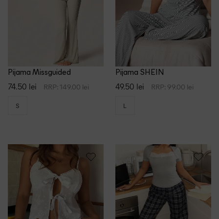
RVE
SHEIN
rnity
SHEIN CURVE
SHEIN Maternity
Sleeper
Pijama Missguided
Pijama SHEIN
SUMWON
74.50 lei
49.50 lei
RRP: 149.00 lei
RRP: 99.00 lei
e
Tezenis
S
L
Threadbare
Triumph
Zara