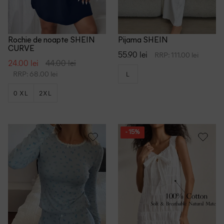
Rochie de noapte SHEIN
Pijama SHEIN
CURVE
55.90 lei
RRP: 111.00 lei
24.00 lei
44.00 lei
RRP: 68.00 lei
L
0 XL
2XL
- 15%