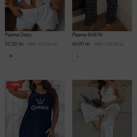
Pijama Dazy
Pijama SHEIN
52.50 lei
66.90 lei
RRP: 105.00 lei
RRP: 133.00 lei
M
L
- 45%