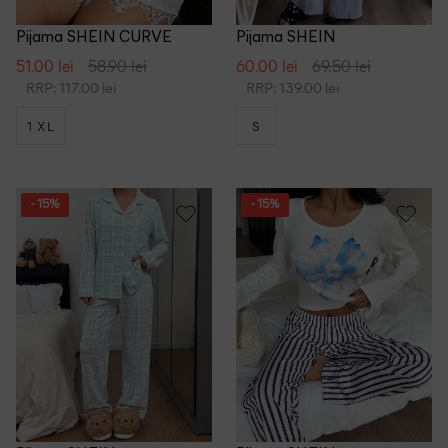
Pijama SHEIN CURVE
Pijama SHEIN
51.00 lei
58.90 lei
60.00 lei
69.50 lei
RRP: 117.00 lei
RRP: 139.00 lei
1 XL
S
- 15%
- 15%