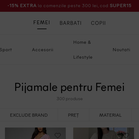
la comenzile peste 300 lei, cod
-15% EXTRA
SUPER15
BARBATI
COPII
FEMEI
Home &
Sport
Accesorii
Noutati
Lifestyle
Pijamale pentru Femei
300 produse
EXCLUDE BRAND
PREȚ
MATERIAL
Sub 50 Lei