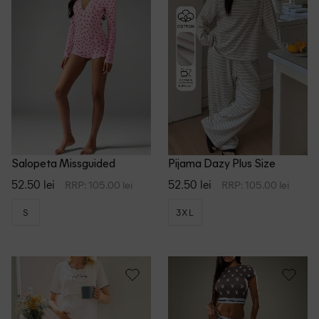
Intre 50 - 100 Lei
Toate produsele Shein
Bumbac
Intre 100 - 200 Lei
ASOS
Bumbac Organic
Peste 200 Lei
Beldona
Elastan
Bershka
Lyocel
C&A
Modal
ize
Dazy
Poliamida
Salopeta Missguided
Pijama Dazy Plus Size
52.50 lei
52.50 lei
RRP: 105.00 lei
RRP: 105.00 lei
Dazy Plus Size
Poliester
S
3XL
Evelace
Viscoza
e
Intimissimi
 Maternity
Loungeable
tion
Loungeable Maternity