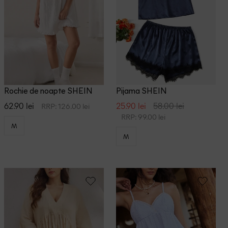
Rosu
Roz
Verde
Rochie de noapte SHEIN
Pijama SHEIN
62.90 lei
25.90 lei
58.00 lei
RRP: 126.00 lei
RRP: 99.00 lei
M
M