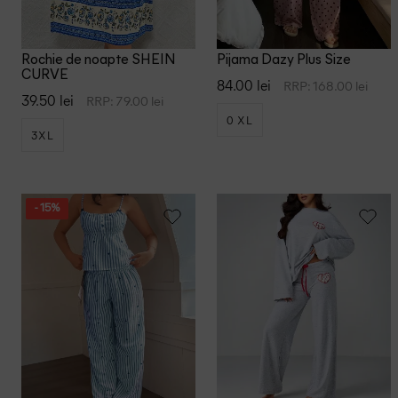
Rochie de noapte SHEIN
Pijama Dazy Plus Size
CURVE
84.00 lei
RRP: 168.00 lei
39.50 lei
RRP: 79.00 lei
0 XL
3XL
- 15%