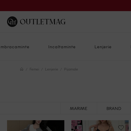
Imbracaminte
Incaltaminte
Lenjerie
Femei
Lenjerie
Pijamale
MARIME
BRAND