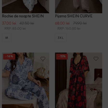
Rochie de noapte SHEIN
Pijama SHEIN CURVE
37.00 lei
42.50 lei
68.00 lei
79.90 lei
RRP: 85.00 lei
RRP: 160.00 lei
M
3XL
- 14%
- 15%