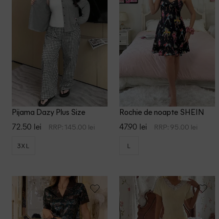
0 XL
ASOS
1 XL
Beldona
2XL
Bershka
32
C&A
32/34
Dazy
34
Dazy Plus S
Pijama Dazy Plus Size
Rochie de noapte SHEIN
72.50 lei
47.90 lei
RRP: 145.00 lei
RRP: 95.00 lei
36
Evelace
3XL
L
36-38
Intimissimi
38
Loungeabl
3XL
Loungeable
40
M&S Collec