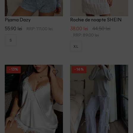
Pijama Dazy
Rochie de noapte SHEIN
55.90 lei
38.00 lei
44.50 lei
RRP: 111.00 lei
RRP: 89.00 lei
S
XL
- 13%
- 14%