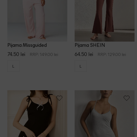
XL
SHEIN CU
XS
SHEIN Mate
XXL
Sleeper
XXS
SUMWON
Pijama Missguided
Pijama SHEIN
Tezenis
74.50 lei
64.50 lei
RRP: 149.00 lei
RRP: 129.00 lei
Threadbar
L
L
Triumph
Zara