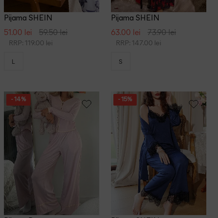
Pijama SHEIN
Pijama SHEIN
51.00 lei
59.50 lei
63.00 lei
73.90 lei
RRP: 119.00 lei
RRP: 147.00 lei
L
S
- 14%
- 15%