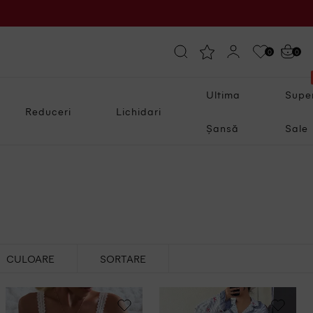
0
0
Ultima
Supe
Reduceri
Lichidari
Șansă
Sale
CULOARE
SORTARE
Cele mai noi produse
Alb