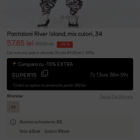
Pantaloni River Island, mix culori, 34
57.85 lei
89.00 lei
-35 %
Cel mai mic pret in ultimele 30 zile 89.00 lei ( -35%)
Cumpara cu -15% EXTRA
7z 13ore 38m 58s
SUPER15
*Codul se aplica la comenzile peste 300 lei
Tabel De Marimi
Marime:
34
Marime echivalenta
XS
Talia
Solduri
63cm
90cm