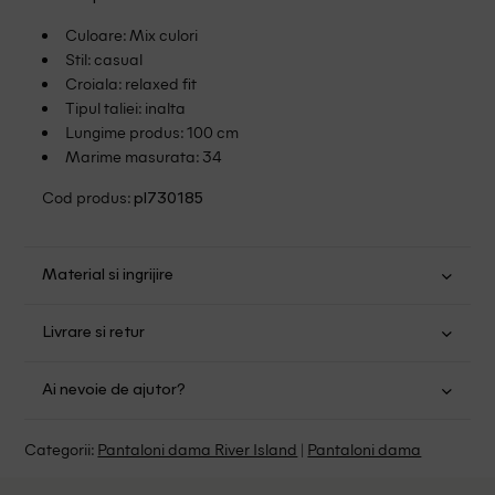
Culoare: Mix culori
Stil: casual
Croiala: relaxed fit
Tipul taliei: inalta
Lungime produs: 100 cm
Marime masurata: 34
Cod produs:
pl730185
Material si ingrijire
Poliester: 100%
Livrare si retur
Spalare usoara la 40
Transport Gratuit pentru orice comanda cu o valoare mai
Nu folositi inalbitor
Ai nevoie de ajutor?
mare de 149.00 lei.
Nu uscati in uscator
Se pot calca
Suntem aici pentru a te ajuta:
Politica livrare
Categorii:
Pantaloni dama River Island
|
Pantaloni dama
Fara curatare chimica
Program: Luni-Vineri intre 9:00 - 15:00
Retur Gratuit in 14 zile pentru comenzile cu valoare mai