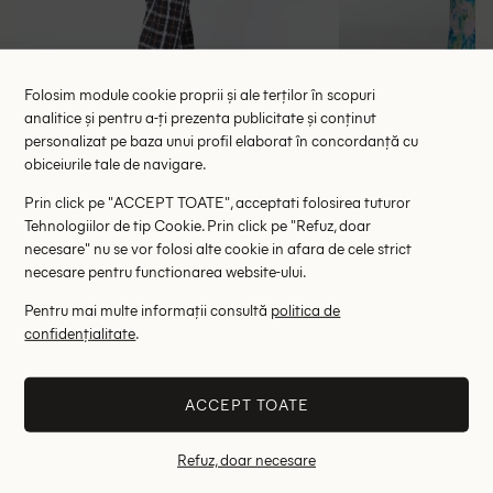
Folosim module cookie proprii și ale terților în scopuri
analitice și pentru a-ți prezenta publicitate și conținut
Pantaloni ASOS, mix culori
Pantaloni the f
personalizat pe baza unui profil elaborat în concordanță cu
89.00 lei
68.00 le
obiceiurile tale de navigare.
RRP: 169.00 lei
RRP: 2
Prin click pe "ACCEPT TOATE", acceptati folosirea tuturor
Tehnologiilor de tip Cookie. Prin click pe "Refuz, doar
36
necesare" nu se vor folosi alte cookie in afara de cele strict
necesare pentru functionarea website-ului.
Altii au fost interesati de
Pentru mai multe informații consultă
politica de
- 47%
- 74%
confidențialitate
.
ACCEPT TOATE
Refuz, doar necesare