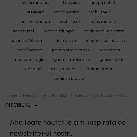
shein romania
intimissimi
mango outlet
reserved
rochii mohito
rochii shein
lenjerie triumph
rochii asos
asos romania
zara femei
sutiene triumph
shein rochii elegante
haine outlet zara
shein curve
magazin online shein
rochii mango
palton stradivarius
vero moda
american eagle
ghete stradivarius
guess outlet
triaction
s oliver outlet
palton dama
rochii de ocazie
Femei
Imbracaminte
Pantaloni
Pantaloni River Island, mix culori
INSCRIERE
Afla toate noutatile si fii inspirata de
newsletter-ul nostru