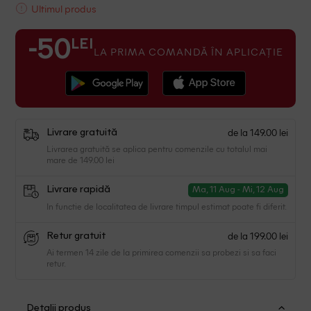
Ultimul produs
LEI
-50
LA PRIMA COMANDĂ ÎN APLICAȚIE
de la 149.00 lei
Livrare gratuită
Livrarea gratuită se aplica pentru comenzile cu totalul mai
mare de 149.00 lei
Livrare rapidă
Ma, 11 Aug - Mi, 12 Aug
In functie de localitatea de livrare timpul estimat poate fi diferit.
de la 199.00 lei
Retur gratuit
Ai termen 14 zile de la primirea comenzii sa probezi si sa faci
retur.
Detalii produs