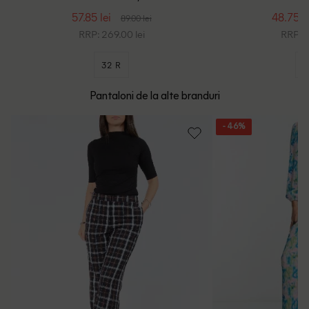
57.85 lei
48.75 le
89.00 lei
RRP: 269.00 lei
RRP: 1
32 R
3
Pantaloni de la alte branduri
- 46%