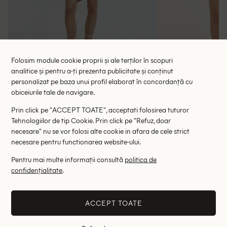
Folosim module cookie proprii și ale terților în scopuri
analitice și pentru a-ți prezenta publicitate și conținut
personalizat pe baza unui profil elaborat în concordanță cu
Pantaloni scurti Zara, verde
Pantaloni scur
obiceiurile tale de navigare.
64.00 lei
57.00 le
89.00 lei
Prin click pe "ACCEPT TOATE", acceptati folosirea tuturor
RRP: 145.00 lei
RRP: 1
Tehnologiilor de tip Cookie. Prin click pe "Refuz, doar
necesare" nu se vor folosi alte cookie in afara de cele strict
32
necesare pentru functionarea website-ului.
Pentru mai multe informații consultă
politica de
Altii au fost interesati de
confidențialitate
.
- 59%
- 49%
ACCEPT TOATE