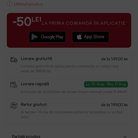
Ultimul produs
LEI
-50
LA PRIMA COMANDĂ ÎN APLICAȚIE
de la 149.00 lei
Livrare gratuită
Livrarea gratuită se aplica pentru comenzile cu totalul mai
mare de 149.00 lei
Livrare rapidă
Lu, 10 Aug - Ma, 11 Aug
In functie de localitatea de livrare timpul estimat poate fi diferit.
de la 199.00 lei
Retur gratuit
Ai termen 14 zile de la primirea comenzii sa probezi si sa faci
retur.
Detalii produs