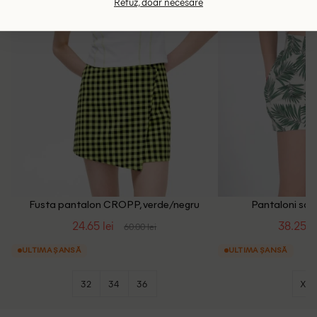
Refuz, doar necesare
Fusta pantalon CROPP, verde/negru
Pantaloni scur
24.65 lei
38.25 le
60.00 lei
ULTIMA ȘANSĂ
ULTIMA ȘANSĂ
32
34
36
XS