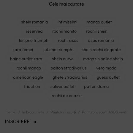
Cele mai cautate
shein romania
intimissimi
mango outlet
reserved
rochii mohito
rochii shein
lenjerie triumph
rochii asos
asos romania
zara femei
sutiene triumph
shein rochii elegante
haine outlet zara
shein curve
magazin online shein
rochii mango
palton stradivarius
vero moda
american eagle
ghete stradivarius
guess outlet
triaction
s oliver outlet
palton dama
rochii de ocazie
Femei
Imbracaminte
Pantaloni scurți
Pantaloni scurti ASOS, verde
INSCRIERE