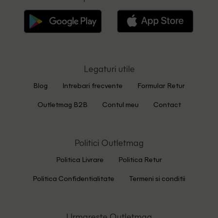
Legaturi utile
Blog
Intrebari frecvente
Formular Retur
Outletmag B2B
Contul meu
Contact
Politici Outletmag
Politica Livrare
Politica Retur
Politica Confidentialitate
Termeni si conditii
Urmareste Outletmag