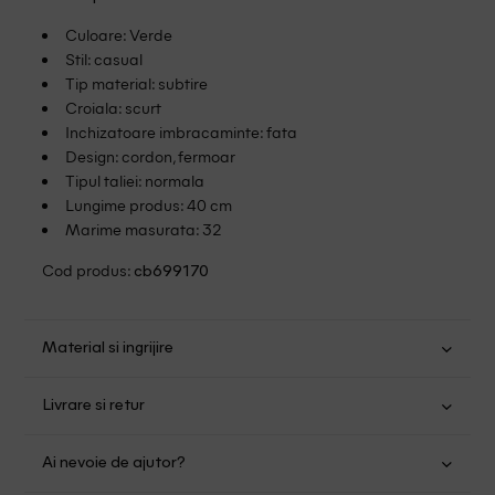
Culoare: Verde
Stil: casual
Tip material: subtire
Croiala: scurt
Inchizatoare imbracaminte: fata
Design: cordon, fermoar
Tipul taliei: normala
Lungime produs: 40 cm
Marime masurata: 32
Cod produs:
cb699170
Material si ingrijire
Poliester: 100%
Livrare si retur
Spalare usoara la 30
Transport Gratuit pentru orice comanda cu o valoare mai
Nu folositi inalbitor
Ai nevoie de ajutor?
mare de 149.00 lei.
Uscare normala, prin centrifugare