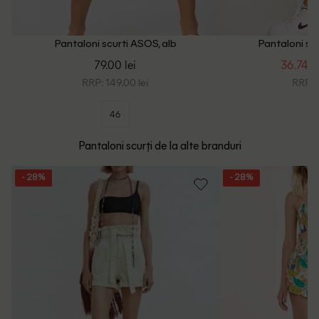
Pantaloni scurti ASOS, alb
Pantaloni sc
79.00 lei
36.74 le
RRP: 149.00 lei
RRP: 9
46
Pantaloni scurți de la alte branduri
- 28%
- 28%