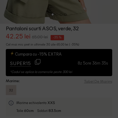
Pantaloni scurti ASOS, verde, 32
42.25 lei
65.00 lei
-35 %
Cel mai mic pret in ultimele 30 zile 65.00 lei ( -35%)
Cumpara cu -15% EXTRA
8z 5ore 36m 35s
SUPER15
*Codul se aplica la comenzile peste 300 lei
Tabel De Marimi
Marime:
32
Marime echivalenta
XXS
Talie
Solduri
60cm
83.5cm