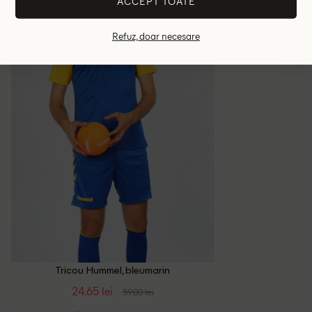
ACCEPT TOATE
- 58%
Refuz, doar necesare
Tricou Hummel, bleumarin
24.65 lei
59.00 lei