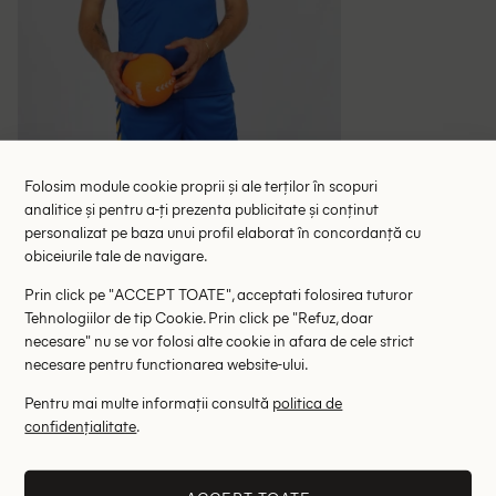
Folosim module cookie proprii și ale terților în scopuri
analitice și pentru a-ți prezenta publicitate și conținut
personalizat pe baza unui profil elaborat în concordanță cu
obiceiurile tale de navigare.
Tricou Hummel, bleumarin
Prin click pe "ACCEPT TOATE", acceptati folosirea tuturor
Tehnologiilor de tip Cookie. Prin click pe "Refuz, doar
24.65 lei
59.00 lei
necesare" nu se vor folosi alte cookie in afara de cele strict
necesare pentru functionarea website-ului.
ULTIMA ȘANSĂ
Pentru mai multe informații consultă
politica de
M
confidențialitate
.
Altii au fost interesati de