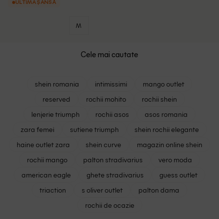
ULTIMA ȘANSĂ
M
Cele mai cautate
shein romania
intimissimi
mango outlet
reserved
rochii mohito
rochii shein
lenjerie triumph
rochii asos
asos romania
zara femei
sutiene triumph
shein rochii elegante
haine outlet zara
shein curve
magazin online shein
rochii mango
palton stradivarius
vero moda
american eagle
ghete stradivarius
guess outlet
triaction
s oliver outlet
palton dama
rochii de ocazie