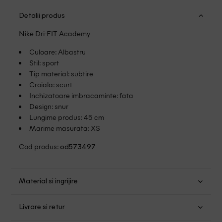
Detalii produs
Nike Dri-FIT Academy
Culoare: Albastru
Stil: sport
Tip material: subtire
Croiala: scurt
Inchizatoare imbracaminte: fata
Design: snur
Lungime produs: 45 cm
Marime masurata: XS
Cod produs:
od573497
Material si ingrijire
Poliester: 100%
Livrare si retur
Spalare usoara la 40