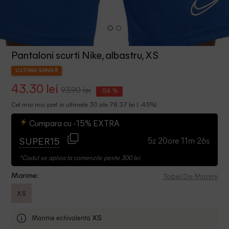
Pantaloni scurti Nike, albastru, XS
ULTIMA ȘANSĂ
43.30 lei
93.90 lei
-54 %
Cel mai mic pret in ultimele 30 zile 78.37 lei ( -45%)
Cumpara cu -15% EXTRA
5z 20ore 11m 26s
SUPER15
*Codul se aplica la comenzile peste 300 lei
Tabel De Marimi
Marime:
XS
Marime echivalenta
XS