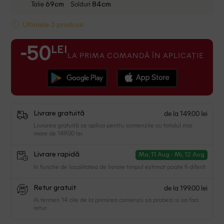
Talie
Solduri
69cm
84cm
Ultimele 3 produse
LEI
-50
LA PRIMA COMANDĂ ÎN APLICAȚIE
de la 149.00 lei
Livrare gratuită
Livrarea gratuită se aplica pentru comenzile cu totalul mai
mare de 149.00 lei
Livrare rapidă
Ma, 11 Aug - Mi, 12 Aug
In functie de localitatea de livrare timpul estimat poate fi diferit.
de la 199.00 lei
Retur gratuit
Ai termen 14 zile de la primirea comenzii sa probezi si sa faci
retur.