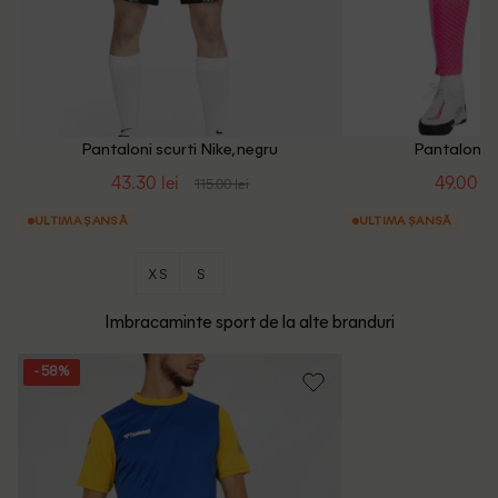
Pantaloni scurti Nike, negru
Pantaloni N
43.30 lei
49.00 le
115.00 lei
ULTIMA ȘANSĂ
ULTIMA ȘANSĂ
XS
S
Imbracaminte sport de la alte branduri
- 58%