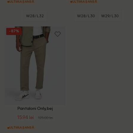
ULTIMA ȘANSĂ
ULTIMA ȘANSĂ
W28/L32
W28/L30
W29/L30
+3
W29/L32
- 87%
Pantaloni Only, bej
15.94 lei
125.00 lei
ULTIMA ȘANSĂ