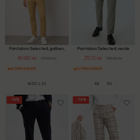
Pantaloni Selected, galben,
Pantaloni Selected, verde
W32/L32
40.80 lei
25.12 lei
179.00 lei
185.00 lei
ULTIMA ȘANSĂ
ULTIMA ȘANSĂ
W32/L32
48
50
- 76%
- 74%