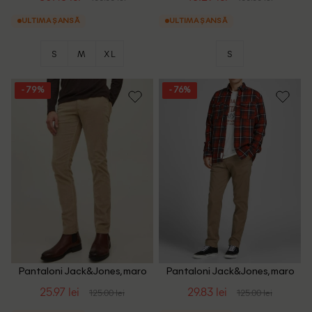
ULTIMA ȘANSĂ
ULTIMA ȘANSĂ
S
M
XL
S
- 79%
- 76%
Pantaloni Jack&Jones, maro
Pantaloni Jack&Jones, maro
deschis
25.97 lei
29.83 lei
125.00 lei
125.00 lei