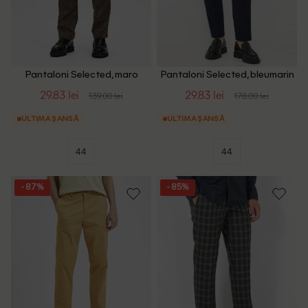
Pantaloni Selected, maro
Pantaloni Selected, bleumarin
29.83 lei
29.83 lei
139.00 lei
178.00 lei
ULTIMA ȘANSĂ
ULTIMA ȘANSĂ
44
44
- 87%
- 85%