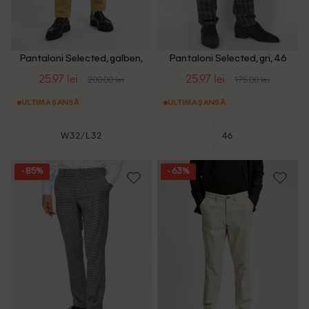
Pantaloni Selected, galben,
Pantaloni Selected, gri, 46
W32/L32
25.97 lei
25.97 lei
200.00 lei
175.00 lei
ULTIMA ȘANSĂ
ULTIMA ȘANSĂ
W32/L32
46
- 85%
- 63%