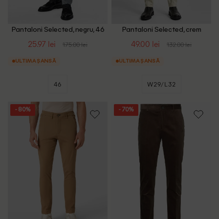
Pantaloni Selected, negru, 46
Pantaloni Selected, crem
25.97 lei
49.00 lei
175.00 lei
132.00 lei
ULTIMA ȘANSĂ
ULTIMA ȘANSĂ
46
W29/L32
- 80%
- 70%