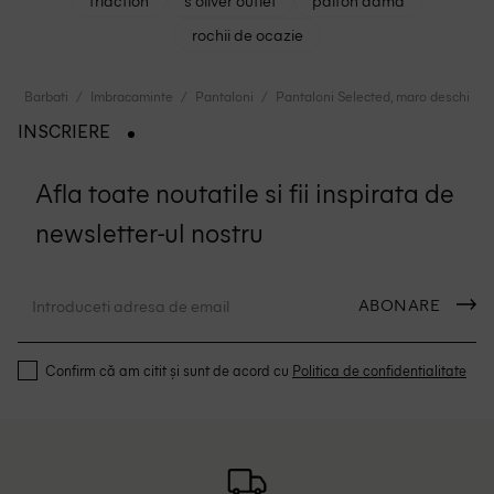
triaction
s oliver outlet
palton dama
rochii de ocazie
Barbati
Imbracaminte
Pantaloni
Pantaloni Selected, maro deschis,
INSCRIERE
Afla toate noutatile si fii inspirata de
newsletter-ul nostru
ABONARE
Confirm că am citit și sunt de acord cu
Politica de confidentialitate