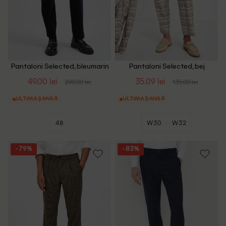
Pantaloni Selected, bleumarin
Pantaloni Selected, bej
inchis
49.00 lei
35.09 lei
200.00 lei
135.00 lei
ULTIMA ȘANSĂ
ULTIMA ȘANSĂ
48
W30
W32
- 79%
- 83%