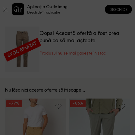
Aplicația Outletmag
DESCHIDE
0
0
Deschide în aplicație
Oops! Această ofertă a fost prea
bună ca să mai aștepte
STOC EPUIZAT
Produsul nu se mai găsește în stoc
Nu lăsa nici aceste oferte să îți scape...
- 77%
- 86%