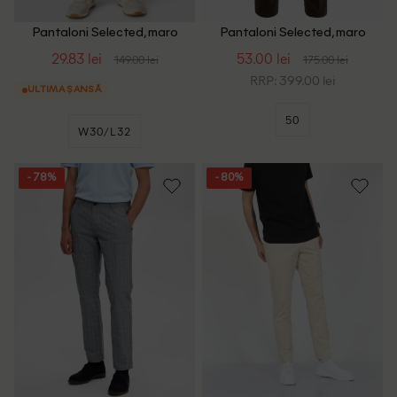
Pantaloni Selected, maro
Pantaloni Selected, maro
29.83 lei
53.00 lei
149.00 lei
175.00 lei
RRP: 399.00 lei
ULTIMA ȘANSĂ
50
W30/L32
- 78%
- 80%