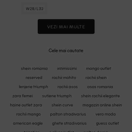
W28/L32
VEZI MAI MULTE
Cele mai cautate
shein romania
intimissimi
mango outlet
reserved
rochii mohito
rochii shein
lenjerie triumph
rochii asos
asos romania
zara femei
sutiene triumph
shein rochii elegante
haine outlet zara
shein curve
magazin online shein
rochii mango
palton stradivarius
vero moda
american eagle
ghete stradivarius
guess outlet