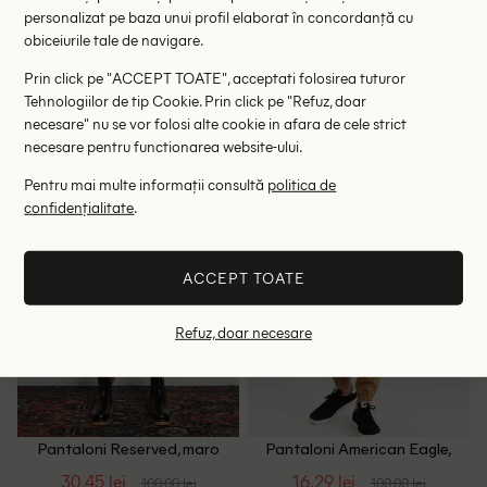
personalizat pe baza unui profil elaborat în concordanță cu
29.83 lei
25.97 lei
165.00 lei
275.00 lei
obiceiurile tale de navigare.
ULTIMA ȘANSĂ
ULTIMA ȘANSĂ
Prin click pe "ACCEPT TOATE", acceptati folosirea tuturor
Tehnologiilor de tip Cookie. Prin click pe "Refuz, doar
W31/L34
44
necesare" nu se vor folosi alte cookie in afara de cele strict
necesare pentru functionarea website-ului.
- 70%
- 84%
Pentru mai multe informații consultă
politica de
confidențialitate
.
ACCEPT TOATE
Refuz, doar necesare
Pantaloni Reserved, maro
Pantaloni American Eagle,
deschis
maro deschis
30.45 lei
16.29 lei
100.00 lei
100.00 lei