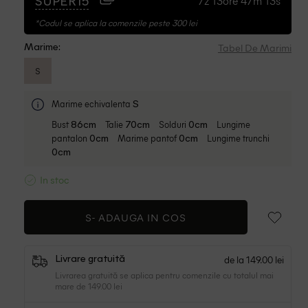
7z 13ore 47m 12s
SUPER15
*Codul se aplica la comenzile peste 300 lei
Tabel De Marimi
Marime:
S
Marime echivalenta
S
Bust
Talie
Solduri
Lungime
86cm
70cm
0cm
pantalon
Marime pantof
Lungime trunchi
0cm
0cm
0cm
In stoc
S-
ADAUGA IN COS
de la 149.00 lei
Livrare gratuită
Livrarea gratuită se aplica pentru comenzile cu totalul mai
mare de 149.00 lei