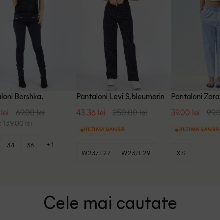
loni Bershka,
Pantaloni Levi S, bleumarin
Pantaloni Zara
arin
lei
69.00 lei
43.36 lei
250.00 lei
39.00 lei
99.0
 139.00 lei
ULTIMA ȘANSĂ
ULTIMA ȘANSĂ
+1
34
36
W23/L27
W23/L29
XS
+1
W24/L29
Cele mai cautate