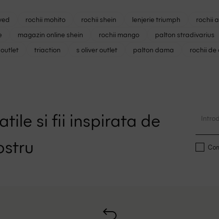
ved
rochii mohito
rochii shein
lenjerie triumph
rochii 
e
magazin online shein
rochii mango
palton stradivarius
outlet
triaction
s oliver outlet
palton dama
rochii de
tile si fii inspirata de
ostru
Conf