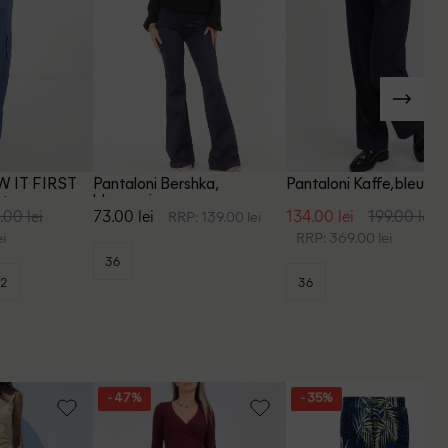
AW IT FIRST
Pantaloni Bershka,
Pantaloni Kaffe, bleuma
stru
bleumarin
.00 lei
73.00 lei
134.00 lei
199.00 lei
RRP: 139.00 lei
i
RRP: 369.00 lei
36
2
36
- 47%
- 35%