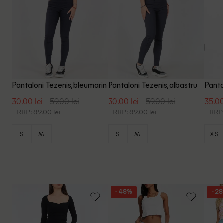
Pantaloni Tezenis, bleumarin
Pantaloni Tezenis, albastru
Panta
30.00 lei
59.00 lei
30.00 lei
59.00 lei
35.00
RRP: 89.00 lei
RRP: 89.00 lei
RRP:
S
M
S
M
XS
- 48%
- 2