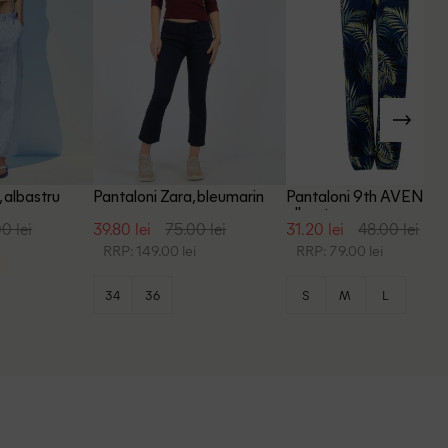
, albastru
Pantaloni Zara, bleumarin
Pantaloni 9th AVENUE,
albastru
0 lei
39.80 lei
75.00 lei
31.20 lei
48.00 lei
RRP: 149.00 lei
RRP: 79.00 lei
34
36
S
M
L