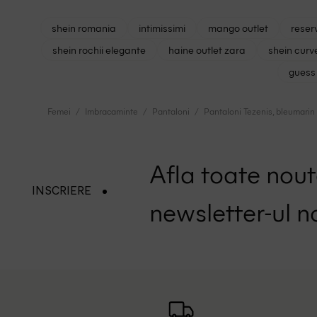
shein romania
intimissimi
mango outlet
reser
shein rochii elegante
haine outlet zara
shein curv
guess 
Femei
Imbracaminte
Pantaloni
Pantaloni Tezenis, bleumarin
Afla toate nouta
INSCRIERE
newsletter-ul n