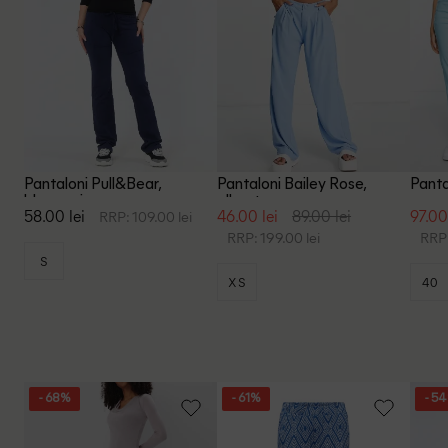
Pantaloni Pull&Bear,
Pantaloni Bailey Rose,
Pantal
bleumarin
albastru
58.00 lei
46.00 lei
89.00 lei
97.00
RRP: 109.00 lei
RRP: 199.00 lei
RRP:
S
XS
40
- 68%
- 61%
- 5