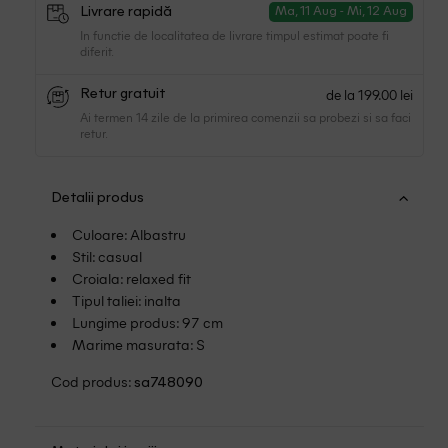
Livrare rapidă
Ma, 11 Aug - Mi, 12 Aug
In functie de localitatea de livrare timpul estimat poate fi
diferit.
de la 199.00 lei
Retur gratuit
Ai termen 14 zile de la primirea comenzii sa probezi si sa faci
retur.
Detalii produs
Culoare: Albastru
Stil: casual
Croiala: relaxed fit
Tipul taliei: inalta
Lungime produs: 97 cm
Marime masurata: S
Cod produs:
sa748090