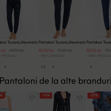
loni Tezenis, bleumarin
Pantaloni Tezenis, bleumarin
Pantaloni Tezen
 lei
69.00 lei
40.00 lei
79.00 lei
38.00 lei
75.
 119.00 lei
RRP: 129.00 lei
RRP: 119.00 le
S
XS
S
S
Pantaloni de la alte brandur
8%
- 41%
- 57%