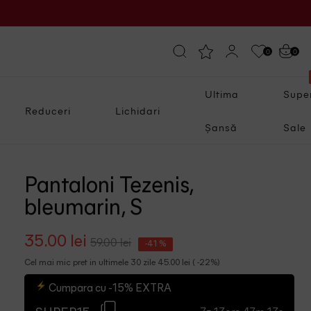
0
0
Ultima
Supe
Reduceri
Lichidari
Șansă
Sale
Pantaloni Tezenis,
bleumarin, S
35.00 lei
59.00 lei
-41 %
Cel mai mic pret in ultimele 30 zile 45.00 lei ( -22%)
Cumpara cu -15% EXTRA