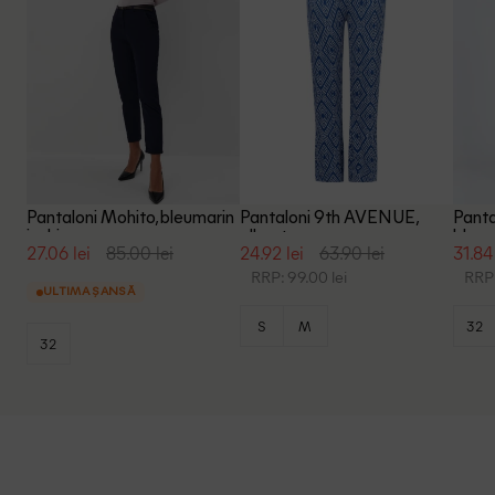
Pantaloni Mohito, bleumarin
Pantaloni 9th AVENUE,
Panta
inchis
albastru
bleum
27.06 lei
85.00 lei
24.92 lei
63.90 lei
31.84 
RRP: 99.00 lei
RRP:
ULTIMA ȘANSĂ
S
M
32
32