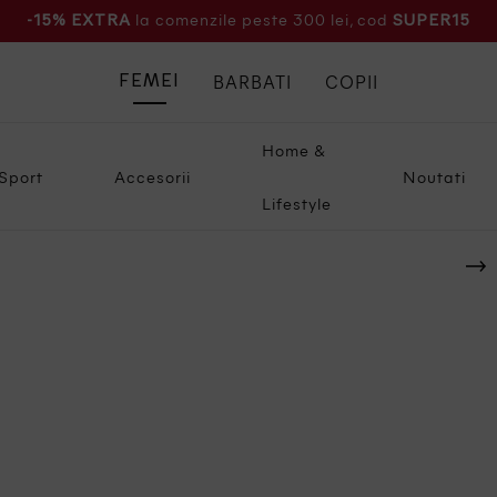
la comenzile peste 300 lei, cod
-15% EXTRA
SUPER15
BARBATI
COPII
FEMEI
Home &
Sport
Accesorii
Noutati
Lifestyle