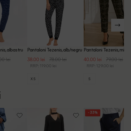
is, albastru
Pantaloni Tezenis, alb/negru
Pantaloni Tezenis, mix cu
00 lei
38.00 lei
78.00 lei
40.00 lei
79.00 lei
i
RRP: 119.00 lei
RRP: 129.00 lei
XS
S
i
- 33%