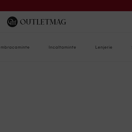
Imbracaminte
Incaltaminte
Lenjerie