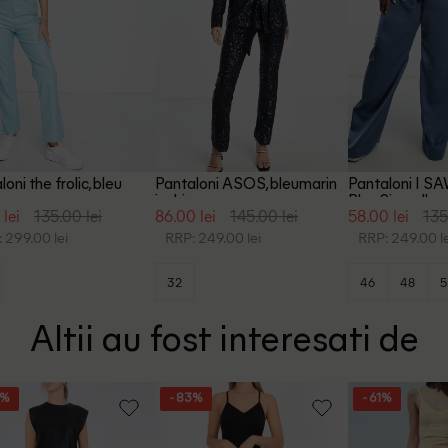
oni the frolic, bleu
Pantaloni ASOS, bleumarin
Pantaloni I S
inchis
Plus Size, alba
 lei
135.00 lei
86.00 lei
145.00 lei
58.00 lei
135
 299.00 lei
RRP: 249.00 lei
RRP: 249.00 le
32
46
48
5
Altii au fost interesati de
4%
- 83%
- 61%