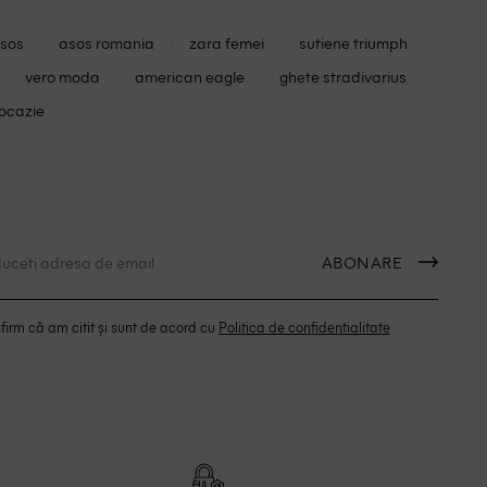
asos
asos romania
zara femei
sutiene triumph
vero moda
american eagle
ghete stradivarius
 ocazie
ABONARE
irm că am citit și sunt de acord cu
Politica de confidentialitate