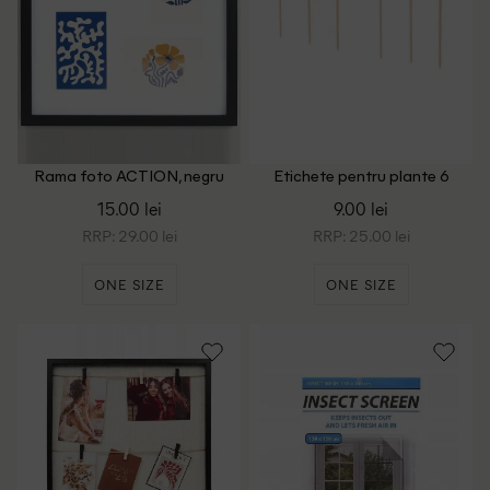
Rama foto ACTION, negru
Etichete pentru plante 6
bucati Home Accents,
15.00 lei
9.00 lei
crem/negru
RRP: 29.00 lei
RRP: 25.00 lei
ONE SIZE
ONE SIZE