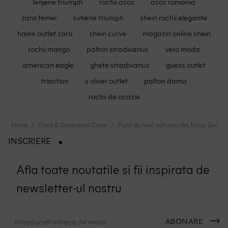
lenjerie triumph
rochii asos
asos romania
zara femei
sutiene triumph
shein rochii elegante
haine outlet zara
shein curve
magazin online shein
rochii mango
palton stradivarius
vero moda
american eagle
ghete stradivarius
guess outlet
triaction
s oliver outlet
palton dama
rochii de ocazie
Home
Casa & Decorarea Casei
Piele de miel naturala din Noua Zeelan
INSCRIERE
Afla toate noutatile si fii inspirata de
newsletter-ul nostru
ABONARE