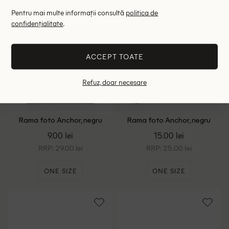
Pentru mai multe informații consultă
politica de
confidențialitate
.
ACCEPT TOATE
Refuz, doar necesare
Rama foto Anchor, negru
Rama foto Anchor, negru
9.00 lei
15.00 lei
RRP: 29.00 lei
RRP: 25.00 lei
ONE SIZE
ONE SIZE