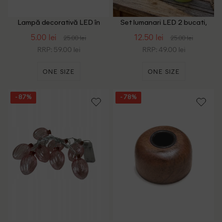
Lampă decorativă LED în
Set lumanari LED 2 bucati,
formă de căpșună, din sticlă,
verde
5.00 lei
12.50 lei
25.00 lei
25.00 lei
rosu
RRP: 59.00 lei
RRP: 49.00 lei
ONE SIZE
ONE SIZE
- 87%
- 78%