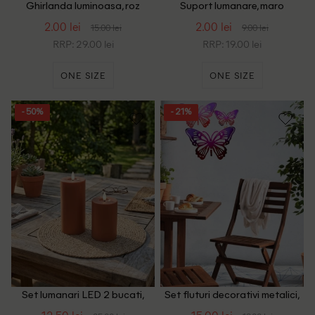
Ghirlanda luminoasa, roz
Suport lumanare, maro
2.00 lei
2.00 lei
15.00 lei
9.00 lei
RRP: 29.00 lei
RRP: 19.00 lei
ONE SIZE
ONE SIZE
- 50%
- 21%
Set lumanari LED 2 bucati,
Set fluturi decorativi metalici,
maro
mov