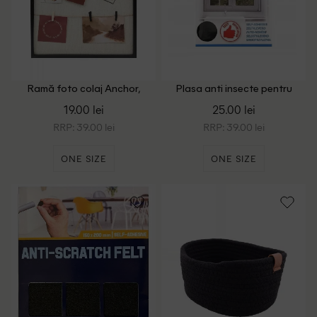
Ramă foto colaj Anchor,
Plasa anti insecte pentru
negru
fereastra 130x150cm Dayes,
19.00 lei
25.00 lei
negru
RRP: 39.00 lei
RRP: 39.00 lei
ONE SIZE
ONE SIZE