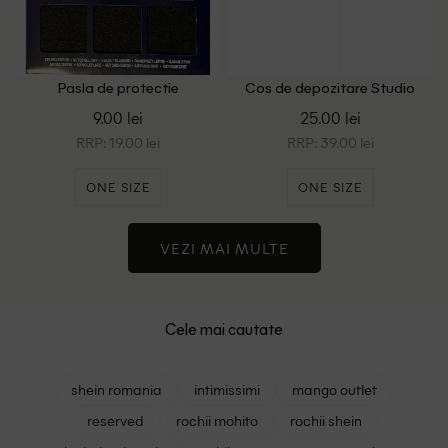
Pasla de protectie
Cos de depozitare Studio
autoadeziva ACTION, negru
Home, negru
9.00 lei
25.00 lei
RRP: 19.00 lei
RRP: 39.00 lei
ONE SIZE
ONE SIZE
VEZI MAI MULTE
Cele mai cautate
shein romania
intimissimi
mango outlet
reserved
rochii mohito
rochii shein