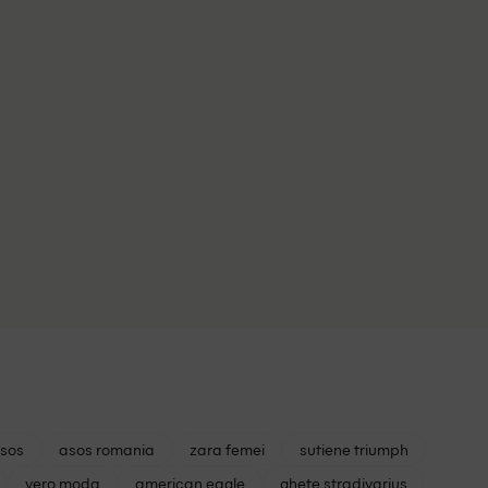
asos
asos romania
zara femei
sutiene triumph
vero moda
american eagle
ghete stradivarius