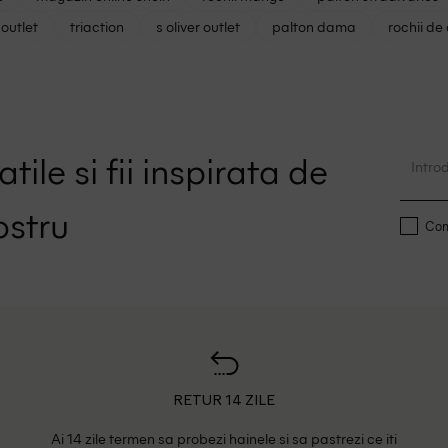
outlet
triaction
s oliver outlet
palton dama
rochii de
tile si fii inspirata de
ostru
Conf
RETUR 14 ZILE
Ai 14 zile termen sa probezi hainele si sa pastrezi ce iti