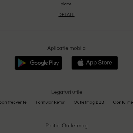
place.
DETALII
Aplicatie mobila
Legaturi utile
bari frecvente
Formular Retur
Outletmag B2B
Contul me
Politici Outletmag