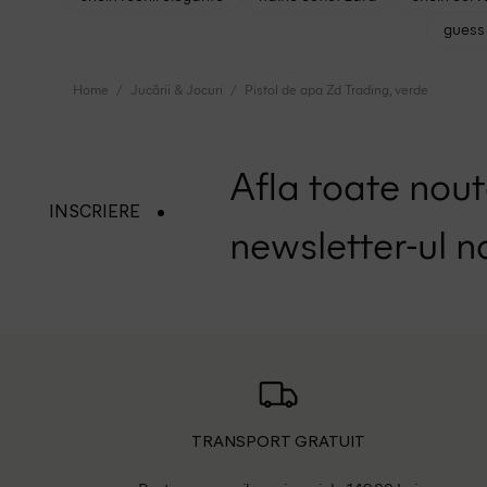
guess 
Home
Jucării & Jocuri
Pistol de apa Zd Trading, verde
Afla toate nouta
INSCRIERE
newsletter-ul n
TRANSPORT GRATUIT