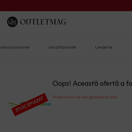
Imbracaminte
Incaltaminte
Lenjerie
Oops! Această ofertă a f
Produsul nu se mai găsește în stoc
STOC EPUIZAT