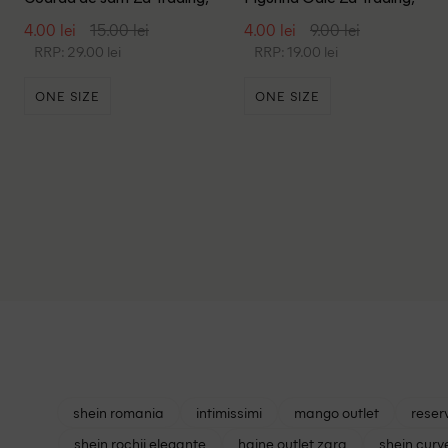
roz
ecru
4.00 lei
15.00 lei
4.00 lei
9.00 lei
RRP: 29.00 lei
RRP: 19.00 lei
ONE SIZE
ONE SIZE
shein romania
intimissimi
mango outlet
reser
shein rochii elegante
haine outlet zara
shein curv