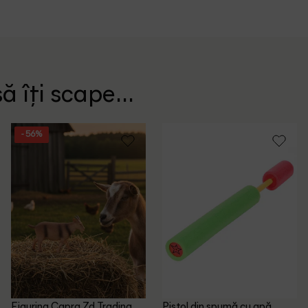
ă îți scape...
- 56%
Figurina Capra Zd Trading,
Pistol din spumă cu apă