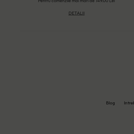
Pentru comenzile mai mari de 149.00 Lei
DETALII
Blog
Intre