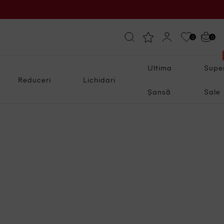
0
0
Ultima
Supe
Reduceri
Lichidari
Șansă
Sale