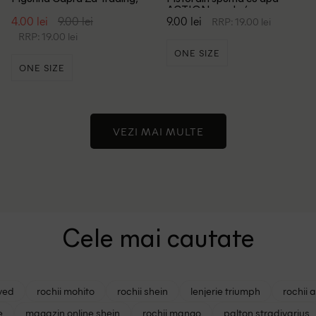
maro
ACTION, verde/roz
4.00 lei
9.00 lei
9.00 lei
RRP: 19.00 lei
RRP: 19.00 lei
ONE SIZE
ONE SIZE
VEZI MAI MULTE
Cele mai cautate
ved
rochii mohito
rochii shein
lenjerie triumph
rochii 
e
magazin online shein
rochii mango
palton stradivarius