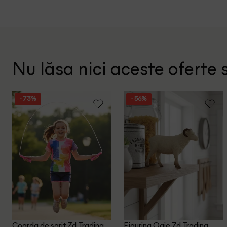
Nu lăsa nici aceste oferte s
- 73%
- 56%
Coarda de sarit Zd Trading,
Figurina Oaie Zd Trading,