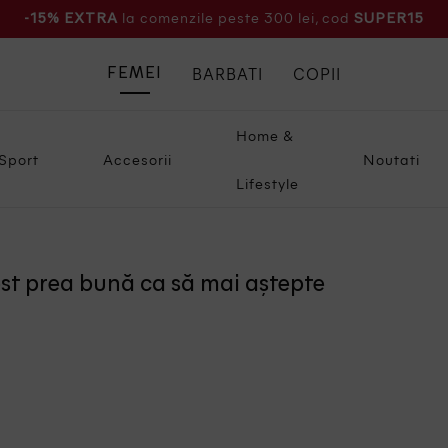
la comenzile peste 300 lei, cod
-15% EXTRA
SUPER15
BARBATI
COPII
FEMEI
Home &
Sport
Accesorii
Noutati
Lifestyle
ost prea bună ca să mai aștepte