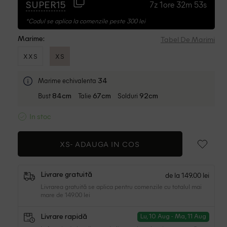
7z 1ore 32m 52s
SUPER15
*Codul se aplica la comenzile peste 300 lei
Tabel De Marimi
Marime:
XXS
XS
Marime echivalenta
34
Bust
Talie
Solduri
84cm
67cm
92cm
In stoc
XS-
ADAUGA IN COS
de la 149.00 lei
Livrare gratuită
Livrarea gratuită se aplica pentru comenzile cu totalul mai
mare de 149.00 lei
Livrare rapidă
Lu, 10 Aug - Ma, 11 Aug