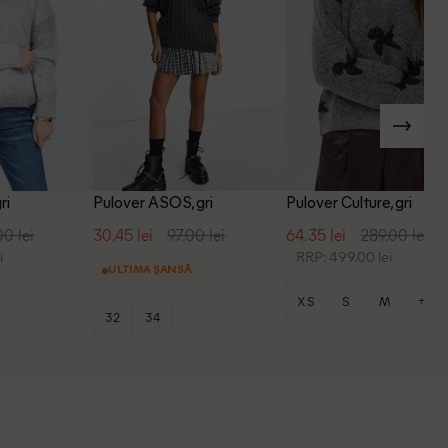
ri
Pulover ASOS, gri
Pulover Culture, gri
00 lei
30.45 lei
97.00 lei
64.35 lei
289.00 lei
i
RRP: 499.00 lei
ULTIMA ȘANSĂ
+3
XS
S
M
32
34