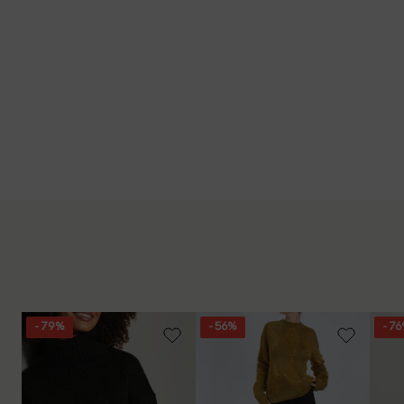
- 79%
- 56%
- 7