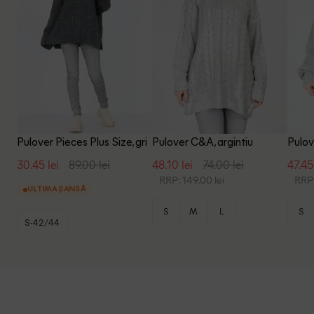
Pulover Pieces Plus Size, gri
Pulover C&A, argintiu
Pulov
30.45 lei
89.00 lei
48.10 lei
74.00 lei
47.45
RRP: 149.00 lei
RRP:
ULTIMA ȘANSĂ
S
M
L
S
S-42/44