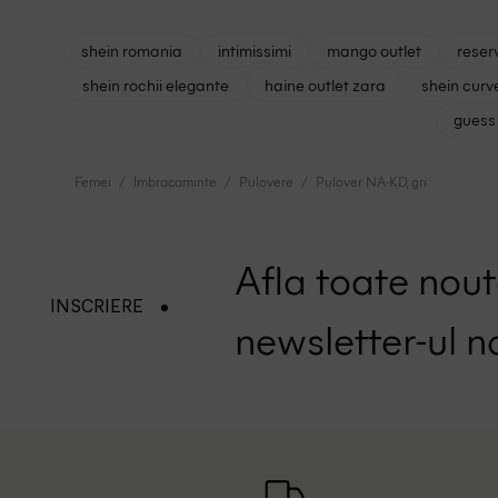
shein romania
intimissimi
mango outlet
reser
shein rochii elegante
haine outlet zara
shein curv
guess 
Femei
Imbracaminte
Pulovere
Pulover NA-KD, gri
Afla toate nouta
INSCRIERE
newsletter-ul n