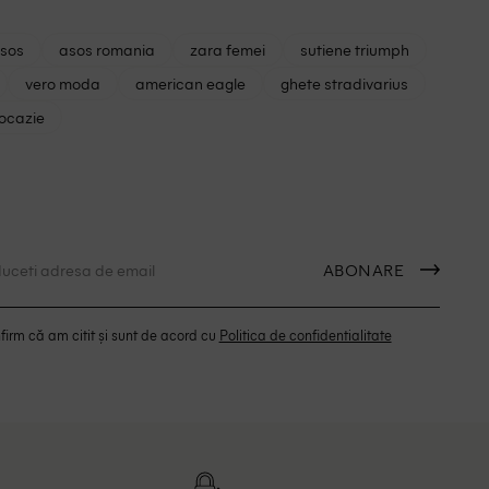
asos
asos romania
zara femei
sutiene triumph
vero moda
american eagle
ghete stradivarius
 ocazie
ABONARE
irm că am citit și sunt de acord cu
Politica de confidentialitate