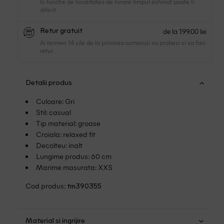
In functie de localitatea de livrare timpul estimat poate fi
diferit.
de la 199.00 lei
Retur gratuit
Ai termen 14 zile de la primirea comenzii sa probezi si sa faci
retur.
Detalii produs
Culoare: Gri
Stil: casual
Tip material: groase
Croiala: relaxed fit
Decolteu: inalt
Lungime produs: 60 cm
Marime masurata: XXS
Cod produs:
tm390355
Material si ingrijire