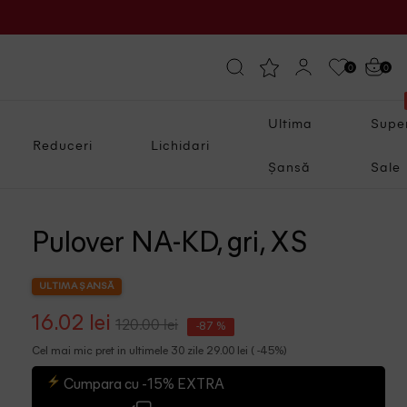
0
0
Ultima
Supe
Reduceri
Lichidari
Șansă
Sale
Pulover NA-KD, gri, XS
ULTIMA ȘANSĂ
16.02 lei
120.00 lei
-87 %
Cel mai mic pret in ultimele 30 zile 29.00 lei ( -45%)
Cumpara cu -15% EXTRA