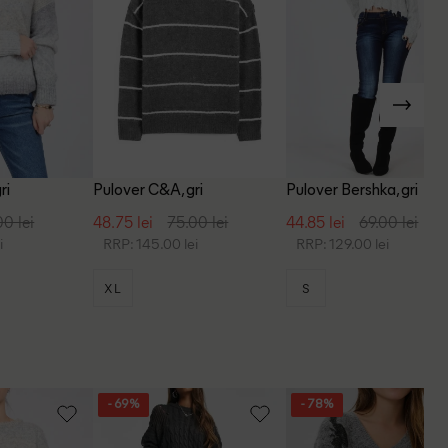
ri
Pulover C&A, gri
Pulover Bershka, gri
00 lei
48.75 lei
75.00 lei
44.85 lei
69.00 lei
i
RRP: 145.00 lei
RRP: 129.00 lei
XL
S
- 69%
- 78%