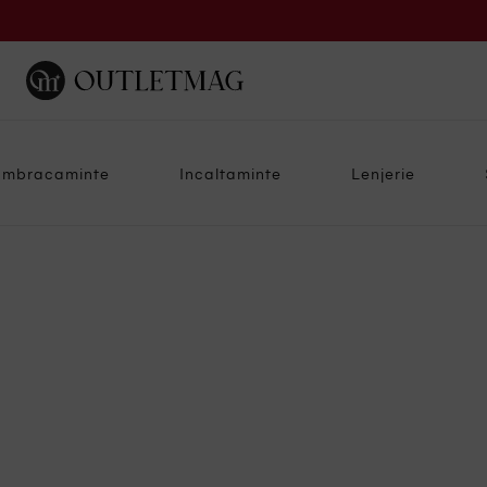
Imbracaminte
Incaltaminte
Lenjerie