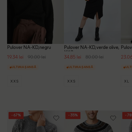
Pulover NA-KD, negru
Pulover NA-KD, verde olive,
Pulov
XXS
19.34 lei
90.00 lei
34.85 lei
80.00 lei
23.06
ULTIMA ȘANSĂ
ULTIMA ȘANSĂ
ULT
XXS
XXS
XL
- 67%
- 35%
- 7