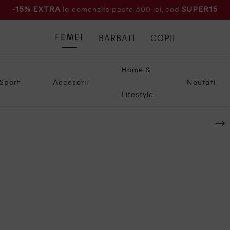
la comenzile peste 300 lei, cod
-15% EXTRA
SUPER15
BARBATI
COPII
FEMEI
Home &
Sport
Accesorii
Noutati
Lifestyle