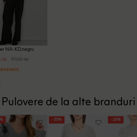
er NA-KD, negru
 lei
97.00 lei
IMA ȘANSĂ
Pulovere de la alte branduri
8%
- 35%
- 25%