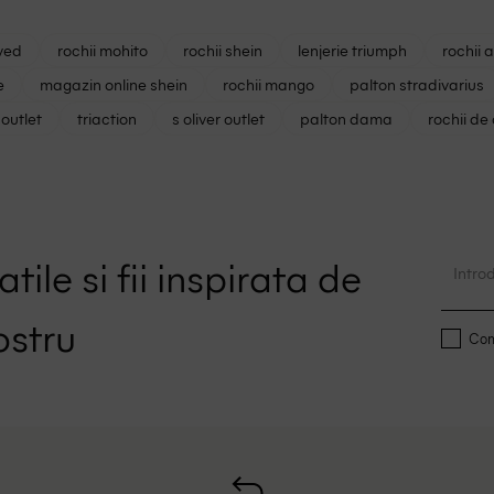
ved
rochii mohito
rochii shein
lenjerie triumph
rochii 
e
magazin online shein
rochii mango
palton stradivarius
outlet
triaction
s oliver outlet
palton dama
rochii de
tile si fii inspirata de
ostru
Conf