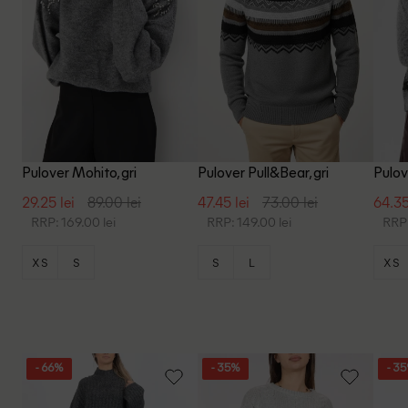
Pulover Mohito, gri
Pulover Pull&Bear, gri
Pulove
29.25 lei
89.00 lei
47.45 lei
73.00 lei
64.35
RRP: 169.00 lei
RRP: 149.00 lei
RRP:
XS
S
S
L
XS
- 66%
- 35%
- 3