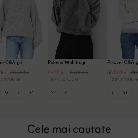
er C&A, gri
Pulover Mohito, gri
Pulover C&A, g
 lei
73.00 lei
29.25 lei
89.00 lei
55.50 lei
74.
 149.00 lei
RRP: 169.00 lei
RRP: 149.00 le
+1
M
L
XS
S
L
XL
Cele mai cautate