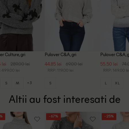
r Culture, gri
Pulover C&A, gri
Pulover C&A, g
 lei
289.00 lei
44.85 lei
69.00 lei
55.50 lei
74.
 499.00 lei
RRP: 119.00 lei
RRP: 149.00 le
+3
S
M
S
L
XL
Altii au fost interesati de
5%
- 67%
- 25%