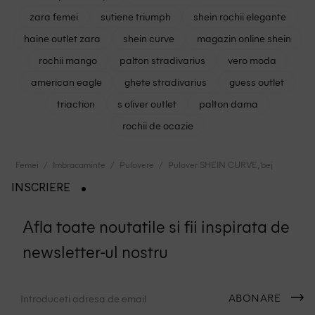
zara femei
sutiene triumph
shein rochii elegante
haine outlet zara
shein curve
magazin online shein
rochii mango
palton stradivarius
vero moda
american eagle
ghete stradivarius
guess outlet
triaction
s oliver outlet
palton dama
rochii de ocazie
Femei
Imbracaminte
Pulovere
Pulover SHEIN CURVE, bej
INSCRIERE
Afla toate noutatile si fii inspirata de
newsletter-ul nostru
ABONARE