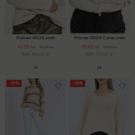
Pulover ASOS, crem
Pulover ASOS Curve, crem
43.55 lei
35.82 lei
95.00 lei
89.00 lei
RRP: 189.00 lei
RRP: 199.00 lei
34
48
- 59%
- 56%