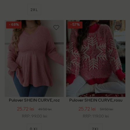
2XL
- 48%
- 57%
Pulover SHEIN CURVE, roz
Pulover SHEIN CURVE, rosu
25.72 lei
25.72 lei
49.50 lei
59.50 lei
RRP: 99.00 lei
RRP: 119.00 lei
0 XL
2XL