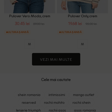
Pulover Vero Moda, crem
Pulover Only, crem
30.45 lei
19.68 lei
89.00 lei
98.00 lei
ULTIMA ȘANSĂ
ULTIMA ȘANSĂ
M
M
VEZI MAI MULTE
Cele mai cautate
shein romania
intimissimi
mango outlet
reserved
rochii mohito
rochii shein
lenjerie triumph
rochii asos
asos romania