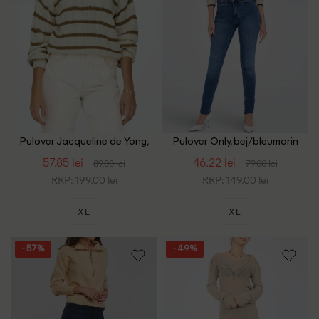
Pulover Jacqueline de Yong,
Pulover Only, bej/bleumarin
crem
57.85 lei
46.22 lei
89.00 lei
79.00 lei
RRP: 199.00 lei
RRP: 149.00 lei
XL
XL
- 57%
- 49%