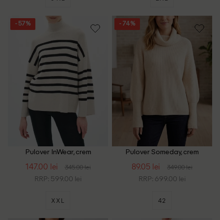
- 57%
- 74%
Pulover InWear, crem
Pulover Someday, crem
147.00 lei
89.05 lei
345.00 lei
349.00 lei
RRP: 599.00 lei
RRP: 699.00 lei
XXL
42