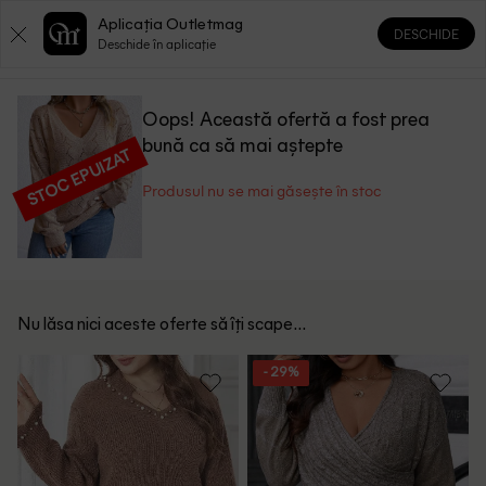
Aplicația Outletmag
DESCHIDE
0
0
Deschide în aplicație
Oops! Această ofertă a fost prea
bună ca să mai aștepte
STOC EPUIZAT
Produsul nu se mai găsește în stoc
Nu lăsa nici aceste oferte să îți scape...
- 29%