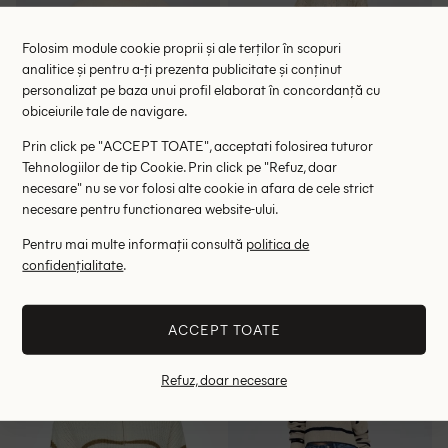
Folosim module cookie proprii și ale terților în scopuri
analitice și pentru a-ți prezenta publicitate și conținut
personalizat pe baza unui profil elaborat în concordanță cu
obiceiurile tale de navigare.
Prin click pe "ACCEPT TOATE", acceptati folosirea tuturor
Tehnologiilor de tip Cookie. Prin click pe "Refuz, doar
necesare" nu se vor folosi alte cookie in afara de cele strict
necesare pentru functionarea website-ului.
Pulover C&A, crem/negru
Pulover C&A, crem
Pentru mai multe informații consultă
politica de
44.85 lei
48.10 lei
confidențialitate
.
69.00 lei
74.00 lei
RRP: 129.00 lei
RRP: 139.00 lei
ACCEPT TOATE
M
L
S
M
L
Refuz, doar necesare
- 35%
- 41%