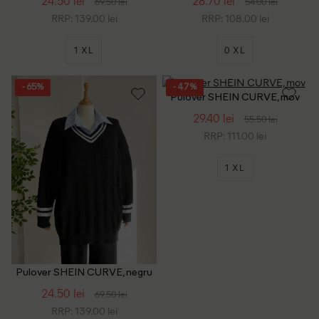
24.50 lei
28.70 lei
69.50 lei
54.00 lei
RRP: 139.00 lei
RRP: 108.00 lei
1 XL
0 XL
- 65%
- 47%
Pulover SHEIN CURVE, mov
29.40 lei
55.50 lei
RRP: 111.00 lei
1 XL
Pulover SHEIN CURVE, negru
24.50 lei
69.50 lei
RRP: 139.00 lei