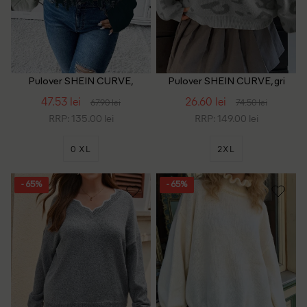
Pulover SHEIN CURVE,
Pulover SHEIN CURVE, gri
bleumarin
47.53 lei
26.60 lei
67.90 lei
74.50 lei
RRP: 135.00 lei
RRP: 149.00 lei
0 XL
2XL
- 65%
- 65%