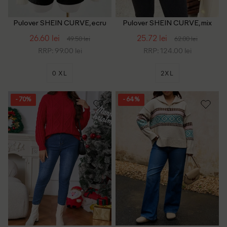
Pulover SHEIN CURVE, ecru
Pulover SHEIN CURVE, mix
culori
26.60 lei
25.72 lei
49.50 lei
62.00 lei
RRP: 99.00 lei
RRP: 124.00 lei
0 XL
2XL
- 70%
- 64%