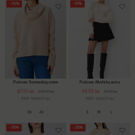
- 74%
- 51%
Pulover Someday, crem
Pulover Mohito, ecru
87.10 lei
43.55 lei
335.00 lei
89.00 lei
RRP: 599.00 lei
RRP: 169.00 lei
36
40
S
M
L
- 35%
- 35%