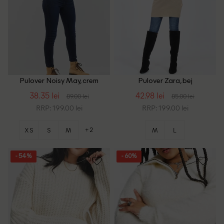
Pulover Noisy May, crem
Pulover Zara, bej
38.35 lei
42.98 lei
89.00 lei
85.00 lei
RRP: 199.00 lei
RRP: 199.00 lei
+2
XS
S
M
M
L
- 54%
- 60%