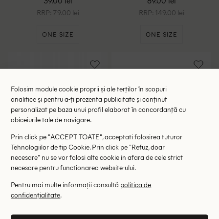
39.00 lei
89.00 lei
RRP: 79.00 lei
RRP: 149.00 lei
ONE SIZE
ONE SIZE
Folosim module cookie proprii și ale terților în scopuri
analitice și pentru a-ți prezenta publicitate și conținut
personalizat pe baza unui profil elaborat în concordanță cu
obiceiurile tale de navigare.
Prin click pe "ACCEPT TOATE", acceptati folosirea tuturor
Tehnologiilor de tip Cookie. Prin click pe "Refuz, doar
necesare" nu se vor folosi alte cookie in afara de cele strict
necesare pentru functionarea website-ului.
Pentru mai multe informații consultă
politica de
Încărcător solar pliabil 28W
Ventilator Kinzo, negru
confidențialitate
.
4600mAh Re-load,
99.00 lei
68.00 lei
negru/portocaliu
RRP: 199.00 lei
RRP: 129.00 lei