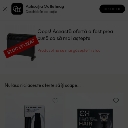
Aplicația Outletmag
DESCHIDE
0
0
Deschide în aplicație
Oops! Această ofertă a fost prea
bună ca să mai aștepte
STOC EPUIZAT
Produsul nu se mai găsește în stoc
Nu lăsa nici aceste oferte să îți scape...