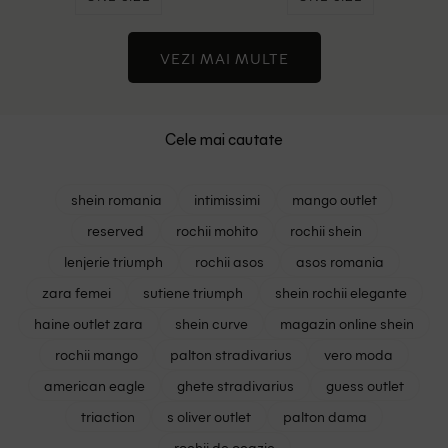
VEZI MAI MULTE
Cele mai cautate
shein romania
intimissimi
mango outlet
reserved
rochii mohito
rochii shein
lenjerie triumph
rochii asos
asos romania
zara femei
sutiene triumph
shein rochii elegante
haine outlet zara
shein curve
magazin online shein
rochii mango
palton stradivarius
vero moda
american eagle
ghete stradivarius
guess outlet
triaction
s oliver outlet
palton dama
rochii de ocazie