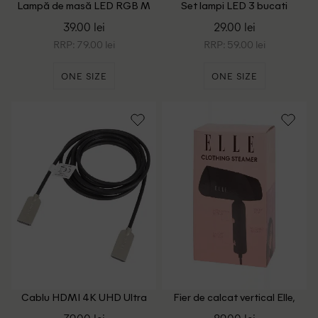
Lampă de masă LED RGB M
Set lampi LED 3 bucati
400 lm Grundig, negru
ACTION, negru
39.00 lei
29.00 lei
RRP: 79.00 lei
RRP: 59.00 lei
ONE SIZE
ONE SIZE
Cablu HDMI 4K UHD Ultra
Fier de calcat vertical Elle,
Subțire Sologic, negru
negru