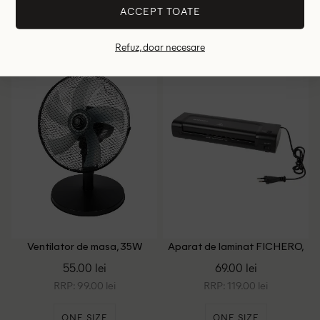
ACCEPT TOATE
ONE SIZE
ONE SIZE
Refuz, doar necesare
Ventilator de masa, 35W
Aparat de laminat FICHERO,
Kinzo, negru
negru
55.00 lei
69.00 lei
RRP: 99.00 lei
RRP: 119.00 lei
ONE SIZE
ONE SIZE