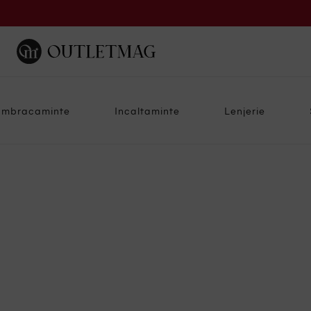
Imbracaminte
Incaltaminte
Lenjerie