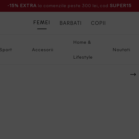
la comenzile peste 300 lei, cod
-15% EXTRA
SUPER15
BARBATI
COPII
FEMEI
Home &
Sport
Accesorii
Noutati
Lifestyle