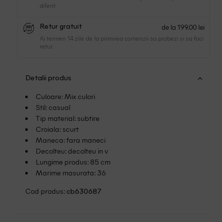
diferit.
de la 199.00 lei
Retur gratuit
Ai termen 14 zile de la primirea comenzii sa probezi si sa faci
retur.
Detalii produs
Culoare: Mix culori
Stil: casual
Tip material: subtire
Croiala: scurt
Maneca: fara maneci
Decolteu: decolteu in v
Lungime produs: 85 cm
Marime masurata: 36
Cod produs:
cb630687