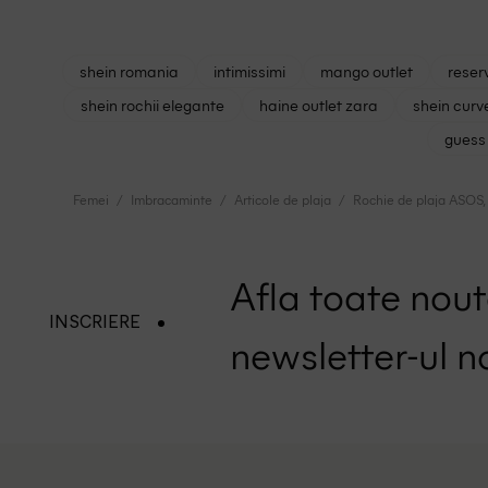
shein romania
intimissimi
mango outlet
reser
shein rochii elegante
haine outlet zara
shein curv
guess 
Femei
Imbracaminte
Articole de plaja
Rochie de plaja ASOS, 
Afla toate nouta
INSCRIERE
newsletter-ul n