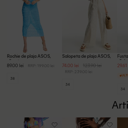
Rochie de plaja ASOS,
Salopeta de plaja ASOS,
Fusta
albastru
ecru
alb/n
89.00 lei
74.00 lei
123.90 lei
29.61 
RRP: 199.00 lei
RRP: 239.00 lei
ULT
38
34
34
Art