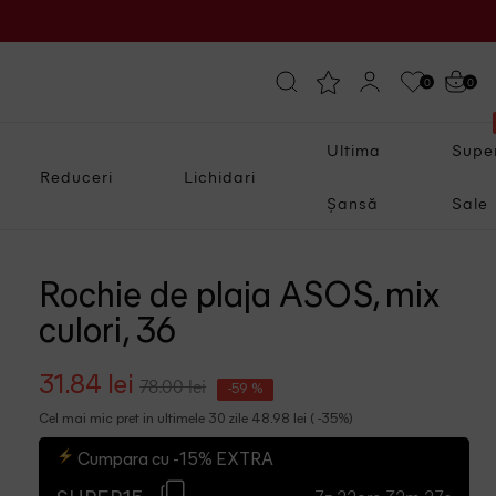
0
0
Ultima
Supe
Reduceri
Lichidari
Șansă
Sale
Rochie de plaja ASOS, mix
culori, 36
31.84 lei
78.00 lei
-59 %
Cel mai mic pret in ultimele 30 zile 48.98 lei ( -35%)
Cumpara cu -15% EXTRA