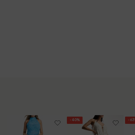
- 40%
- 6