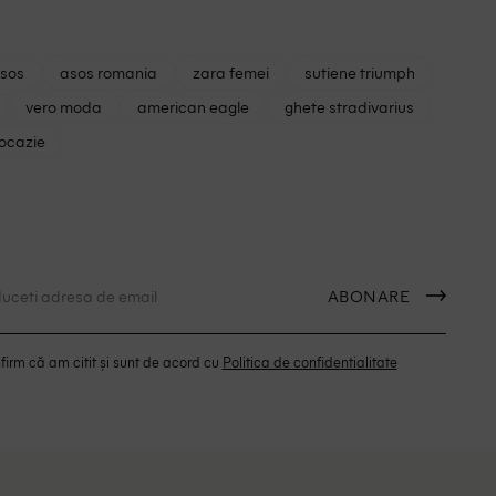
asos
asos romania
zara femei
sutiene triumph
vero moda
american eagle
ghete stradivarius
 ocazie
ABONARE
irm că am citit și sunt de acord cu
Politica de confidentialitate