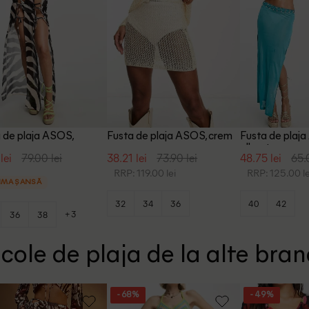
 de plaja ASOS,
Fusta de plaja ASOS, crem
Fusta de plaj
egru
albastru
lei
79.00 lei
38.21 lei
73.90 lei
48.75 lei
65.
RRP: 119.00 lei
RRP: 125.00 le
IMA ȘANSĂ
32
34
36
40
42
+3
36
38
icole de plaja de la alte bran
- 68%
- 49%