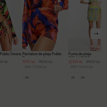
Public Desire,
Pantaloni de plaja Public
Fusta de plaja
Desire, mix culori
COLLUSION, mix culor
0 lei
19.10 lei
78.90 lei
22.04 lei
89.00 lei
RRP: 179.00 lei
RRP: 199.00 lei
34
32
34