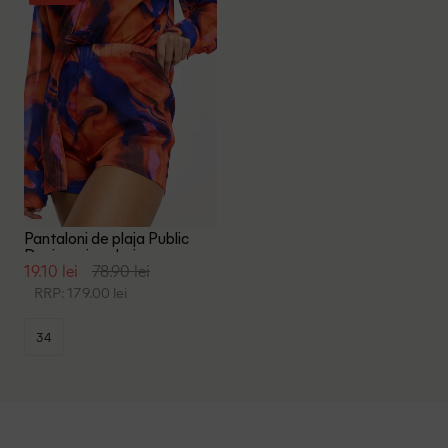
Pantaloni de plaja Public
Desire, mix culori
19.10 lei
78.90 lei
RRP: 179.00 lei
34