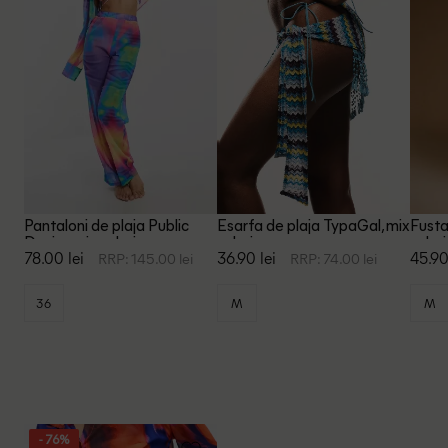
Pantaloni de plaja Public
Esarfa de plaja TypaGal, mix
Fusta
Desire, mix culori
culori
culori
78.00 lei
36.90 lei
45.90
RRP: 145.00 lei
RRP: 74.00 lei
36
M
M
- 76%