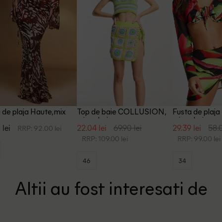
 de plaja Haute, mix
Top de baie COLLUSION,
Fusta de plaja 
mix culori
mix culori
 lei
22.04 lei
69.90 lei
29.39 lei
58.0
RRP: 92.00 lei
RRP: 109.00 lei
RRP: 99.00 lei
46
34
Altii au fost interesati de