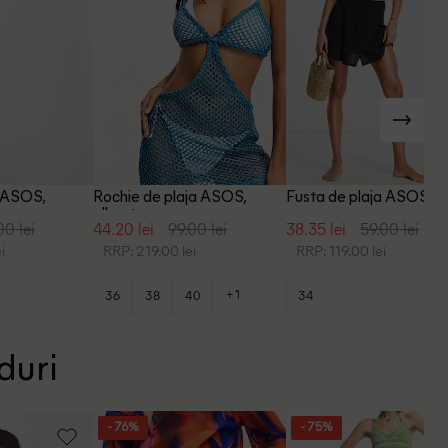
a ASOS,
Rochie de plaja ASOS,
Fusta de plaja ASOS, n
albastru
00 lei
44.20 lei
99.00 lei
38.35 lei
59.00 lei
i
RRP: 219.00 lei
RRP: 119.00 lei
+1
36
38
40
34
duri
- 76%
- 75%