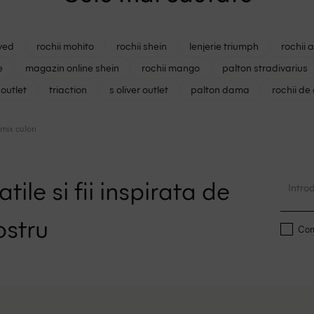
ved
rochii mohito
rochii shein
lenjerie triumph
rochii 
e
magazin online shein
rochii mango
palton stradivarius
outlet
triaction
s oliver outlet
palton dama
rochii de
mix culori
tile si fii inspirata de
ostru
Conf