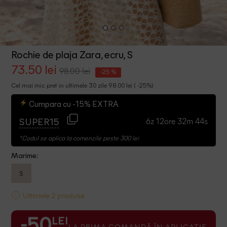
Rochie de plaja Zara, ecru, S
73.50 lei
98.00 lei
-25 %
Cel mai mic pret in ultimele 30 zile 98.00 lei ( -25%)
Cumpara cu -15% EXTRA
6z 12ore 32m 43s
SUPER15
*Codul se aplica la comenzile peste 300 lei
Marime:
S
Ultimele 2 produse
LEI
-50
LA PRIMA COMANDĂ ÎN APLICAȚIE