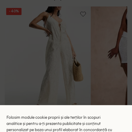
Intrebari frecvente
- 40%
Folosim module cookie proprii și ale terților în scopuri
Salopeta de plaja ASOS, ecru
Fusta de plaja Prett
analitice și pentru a-ți prezenta publicitate și conținut
personalizat pe baza unui profil elaborat în concordanță cu
74.00 lei
75.
123.90 lei