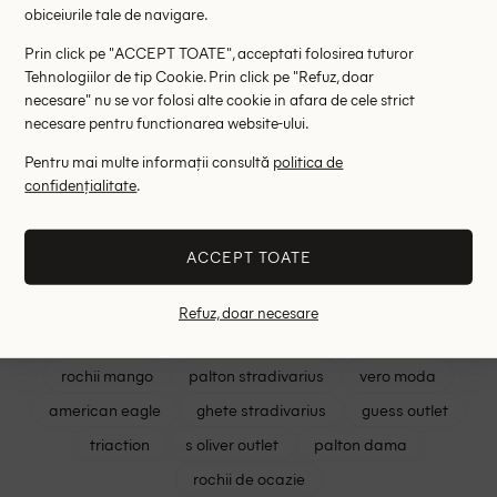
obiceiurile tale de navigare.
RRP: 239.00 lei
RRP: 1
Prin click pe "ACCEPT TOATE", acceptati folosirea tuturor
34
Tehnologiilor de tip Cookie. Prin click pe "Refuz, doar
necesare" nu se vor folosi alte cookie in afara de cele strict
necesare pentru functionarea website-ului.
Cele mai cautate
Pentru mai multe informații consultă
politica de
confidențialitate
.
shein romania
intimissimi
mango outlet
reserved
rochii mohito
rochii shein
ACCEPT TOATE
lenjerie triumph
rochii asos
asos romania
zara femei
sutiene triumph
shein rochii elegante
Refuz, doar necesare
haine outlet zara
shein curve
magazin online shein
rochii mango
palton stradivarius
vero moda
american eagle
ghete stradivarius
guess outlet
triaction
s oliver outlet
palton dama
rochii de ocazie