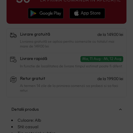
de la 149.00 lei
Livrare gratuită
Livrarea gratuită se aplica pentru comenzile cu totalul mai
mare de 149.00 lei
Livrare rapidă
Ma, 11 Aug - Mi, 12 Aug
In functie de localitatea de livrare timpul estimat poate fi diferit.
de la 199.00 lei
Retur gratuit
Ai termen 14 zile de la primirea comenzii sa probezi si sa faci
retur.
Detalii produs
Culoare: Alb
Stil: casual