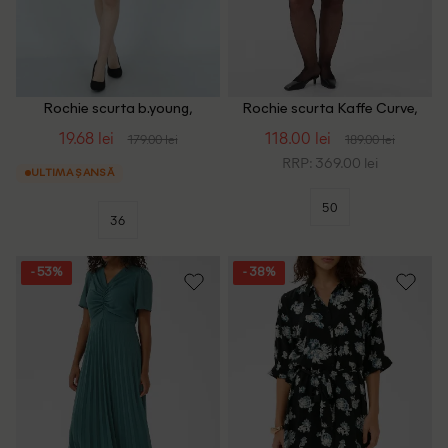
Rochie scurta b.young,
Rochie scurta Kaffe Curve,
albastru
verde
19.68 lei
118.00 lei
179.00 lei
189.00 lei
RRP: 369.00 lei
ULTIMA ȘANSĂ
50
36
- 53%
- 38%