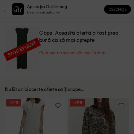
Aplicația Outletmag
DESCHIDE
0
0
Deschide în aplicație
Oops! Această ofertă a fost prea
bună ca să mai aștepte
STOC EPUIZAT
Produsul nu se mai găsește în stoc
Nu lăsa nici aceste oferte să îți scape...
- 41%
- 79%