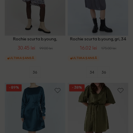
Rochie scurta b.young,
Rochie scurta b.young, gri, 34
albastru
30.45 lei
16.02 lei
99.00 lei
175.00 lei
ULTIMA ȘANSĂ
ULTIMA ȘANSĂ
36
34
36
- 89%
- 38%