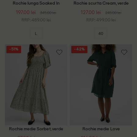
Rochie lunga Soaked In
Rochie scurta Cream, verde
Luxury, verde/alb
197.00 lei
127.00 lei
345.00 lei
245.00 lei
RRP: 489.00 lei
RRP: 499.00 lei
L
40
- 51%
- 42%
Rochie medie Sorbet, verde
Rochie medie Love
Copenhagen, verde