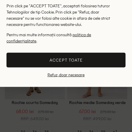
Prin click pe "ACCEPT TOATE", acceptati folosirea tuturor
38
44
Tehnologiilor de tip Cookie. Prin click pe "Refuz, doar
necesare" nu se vor folosi alte cookie in afara de cele strict
necesare pentru functionarea website-ului.
- 75%
- 76%
Pentru mai multe informații consultă
politica de
confidențialitate
.
ACCEPT TOATE
Refuz, doar necesare
Rochie scurta Someday,
Rochie medie Someday, verde
verde
68.00 lei
67.00 lei
275.00 lei
275.00 lei
RRP: 649.00 lei
RRP: 499.00 lei
+1
34
36
38
34
36
38