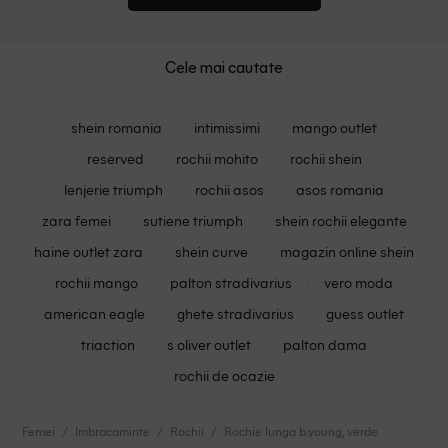
Cele mai cautate
shein romania
intimissimi
mango outlet
reserved
rochii mohito
rochii shein
lenjerie triumph
rochii asos
asos romania
zara femei
sutiene triumph
shein rochii elegante
haine outlet zara
shein curve
magazin online shein
rochii mango
palton stradivarius
vero moda
american eagle
ghete stradivarius
guess outlet
triaction
s oliver outlet
palton dama
rochii de ocazie
Femei
Imbracaminte
Rochii
Rochie lunga b.young, verde