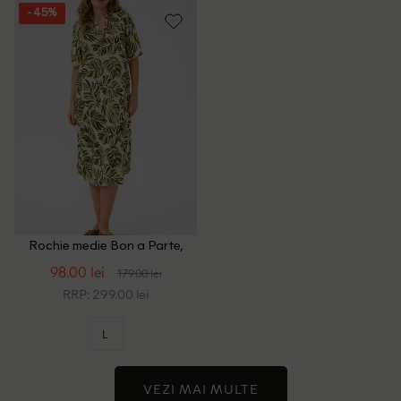
- 45%
Rochie medie Bon a Parte,
verde
98.00 lei
179.00 lei
RRP: 299.00 lei
L
VEZI MAI MULTE