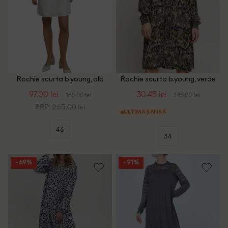
Rochie scurta b.young, alb
Rochie scurta b.young, verde
97.00 lei
30.45 lei
165.00 lei
145.00 lei
RRP: 265.00 lei
ULTIMA ȘANSĂ
46
34
- 69%
- 91%