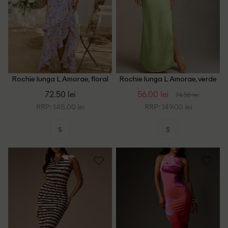
Rochie lunga L Amorae, floral
Rochie lunga L Amorae, verde
print
72.50 lei
56.00 lei
74.50 lei
RRP: 145.00 lei
RRP: 149.00 lei
S
S