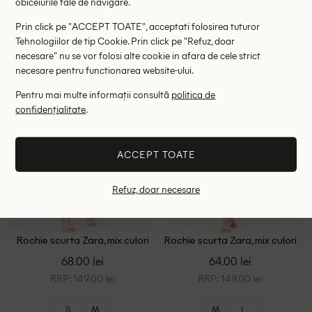
obiceiurile tale de navigare.
34
38
L
Prin click pe "ACCEPT TOATE", acceptati folosirea tuturor
Tehnologiilor de tip Cookie. Prin click pe "Refuz, doar
necesare" nu se vor folosi alte cookie in afara de cele strict
necesare pentru functionarea website-ului.
Pentru mai multe informații consultă
politica de
confidențialitate
.
ACCEPT TOATE
Refuz, doar necesare
Rochie scurta Zara, mix culori
Rochie scurta Zara, mix culori
68.00 lei
64.00 lei
RRP: 149.00 lei
RRP: 149.00 lei
S
M
M
L