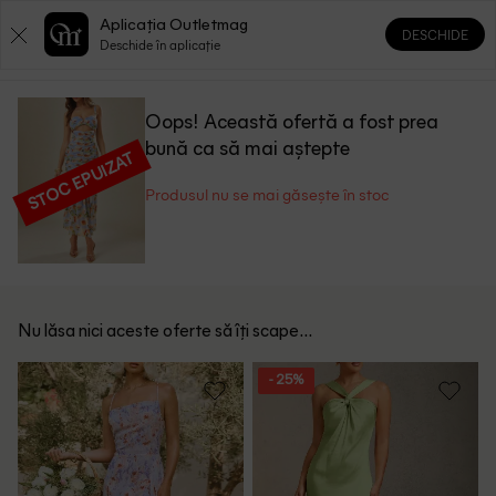
Aplicația Outletmag
DESCHIDE
0
0
Deschide în aplicație
Oops! Această ofertă a fost prea
bună ca să mai aștepte
STOC EPUIZAT
Produsul nu se mai găsește în stoc
Nu lăsa nici aceste oferte să îți scape...
- 25%