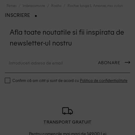
Femei
Imbracaminte
Rochii
Rochie lunga L Amorae, mix culori
INSCRIERE
Afla toate noutatile si fii inspirata de
newsletter-ul nostru
ABONARE
Confirm că am citit și sunt de acord cu
Politica de confidentialitate
TRANSPORT GRATUIT
Pentru comenzile mai mari de 149.00 Lei