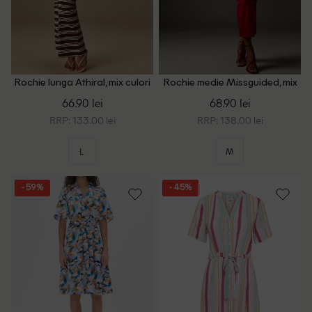
Rochie lunga Athiral, mix culori
Rochie medie Missguided, mix
culori
66.90 lei
68.90 lei
RRP: 133.00 lei
RRP: 138.00 lei
L
M
- 59%
- 45%