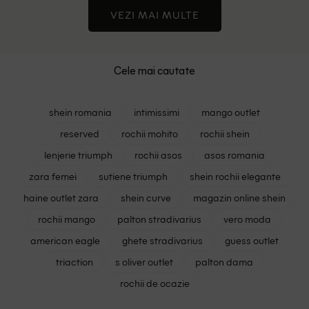
VEZI MAI MULTE
Cele mai cautate
shein romania
intimissimi
mango outlet
reserved
rochii mohito
rochii shein
lenjerie triumph
rochii asos
asos romania
zara femei
sutiene triumph
shein rochii elegante
haine outlet zara
shein curve
magazin online shein
rochii mango
palton stradivarius
vero moda
american eagle
ghete stradivarius
guess outlet
triaction
s oliver outlet
palton dama
rochii de ocazie