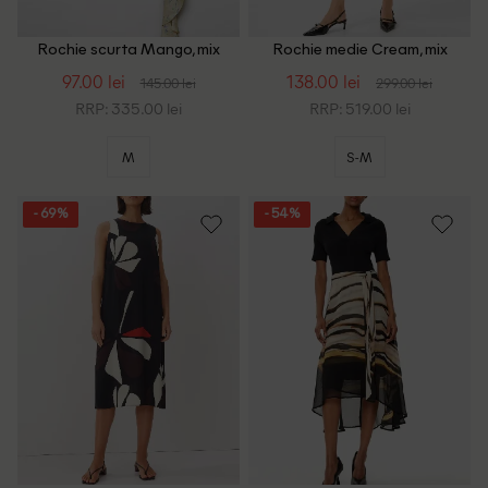
Rochie scurta Mango, mix
Rochie medie Cream, mix
culori
culori
97.00 lei
138.00 lei
145.00 lei
299.00 lei
RRP: 335.00 lei
RRP: 519.00 lei
M
S-M
- 69%
- 54%