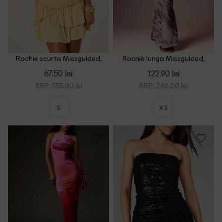
Rochie scurta Missguided,
Rochie lunga Missguided,
galben
maro
67.50 lei
122.90 lei
RRP: 135.00 lei
RRP: 246.00 lei
S
XS