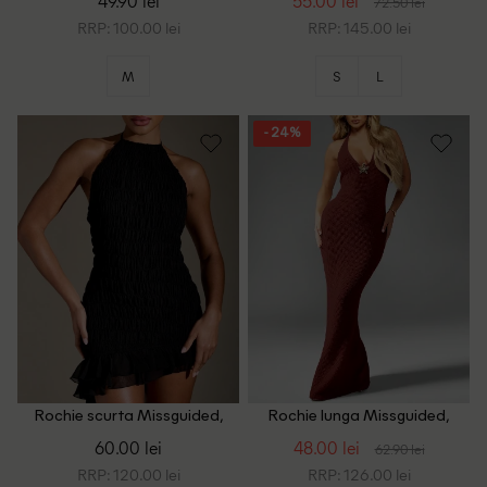
49.90 lei
55.00 lei
72.50 lei
RRP: 100.00 lei
RRP: 145.00 lei
M
S
L
- 24%
Rochie scurta Missguided,
Rochie lunga Missguided,
negru
visiniu
60.00 lei
48.00 lei
62.90 lei
RRP: 120.00 lei
RRP: 126.00 lei