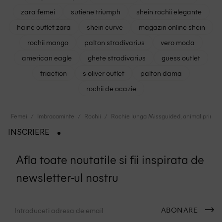
zara femei
sutiene triumph
shein rochii elegante
haine outlet zara
shein curve
magazin online shein
rochii mango
palton stradivarius
vero moda
american eagle
ghete stradivarius
guess outlet
triaction
s oliver outlet
palton dama
rochii de ocazie
Femei
Imbracaminte
Rochii
Rochie lunga Missguided, animal print
INSCRIERE
Afla toate noutatile si fii inspirata de
newsletter-ul nostru
ABONARE