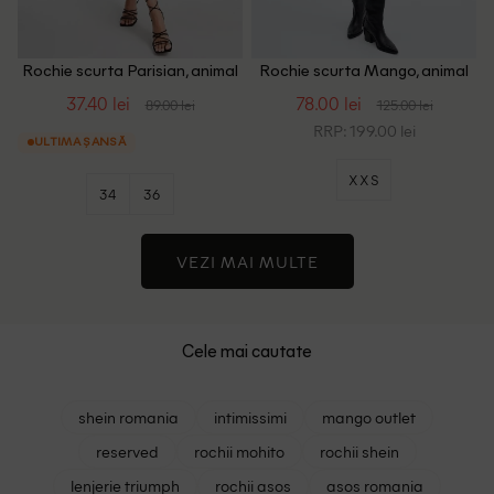
Rochie scurta Parisian, animal
Rochie scurta Mango, animal
print
print
37.40 lei
78.00 lei
89.00 lei
125.00 lei
RRP: 199.00 lei
ULTIMA ȘANSĂ
XXS
34
36
VEZI MAI MULTE
Cele mai cautate
shein romania
intimissimi
mango outlet
reserved
rochii mohito
rochii shein
lenjerie triumph
rochii asos
asos romania