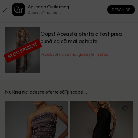
Aplicația Outletmag
DESCHIDE
0
0
Deschide în aplicație
Oops! Această ofertă a fost prea
bună ca să mai aștepte
STOC EPUIZAT
Produsul nu se mai găsește în stoc
Nu lăsa nici aceste oferte să îți scape...