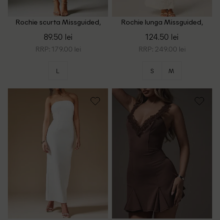
Rochie scurta Missguided,
Rochie lunga Missguided,
burgundy
ecru
89.50 lei
124.50 lei
RRP: 179.00 lei
RRP: 249.00 lei
L
S
M