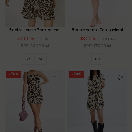
Rochie scurta Zara, animal
Rochie scurta Zara, animal
print
print
77.00 lei
48.00 lei
115.00 lei
89.00 lei
RRP: 249.00 lei
RRP: 139.00 lei
XS
M
XS
- 58%
- 38%