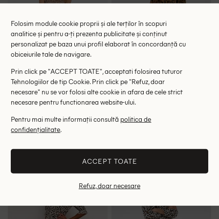
Folosim module cookie proprii și ale terților în scopuri
analitice și pentru a-ți prezenta publicitate și conținut
personalizat pe baza unui profil elaborat în concordanță cu
obiceiurile tale de navigare.
Prin click pe "ACCEPT TOATE", acceptati folosirea tuturor
Tehnologiilor de tip Cookie. Prin click pe "Refuz, doar
necesare" nu se vor folosi alte cookie in afara de cele strict
necesare pentru functionarea website-ului.
Rochie medie Saint Tropez,
Rochie lunga Kaffe, animal
Pentru mai multe informații consultă
politica de
animal print
print
118.00 lei
117.00 lei
confidențialitate
.
265.00 lei
199.00 lei
RRP: 399.00 lei
RRP: 359.00 lei
ACCEPT TOATE
L
40
Refuz, doar necesare
- 49%
- 51%