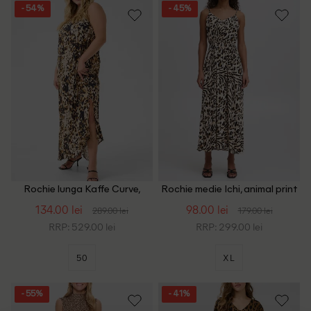
- 54%
- 45%
Rochie lunga Kaffe Curve,
Rochie medie Ichi, animal print
animal print
134.00 lei
98.00 lei
289.00 lei
179.00 lei
RRP: 529.00 lei
RRP: 299.00 lei
50
XL
- 55%
- 41%