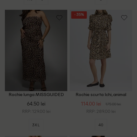
- 35%
Rochie lunga MISSGUIDED
Rochie scurta Ichi, animal
Plus Size, animal print
print
64.50 lei
114.00 lei
175.00 lei
RRP: 129.00 lei
RRP: 289.00 lei
3XL
40