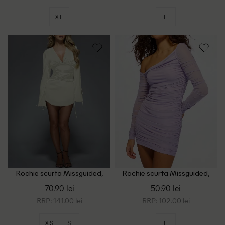
XL
L
Rochie scurta Missguided,
Rochie scurta Missguided,
ecru
mov
70.90 lei
50.90 lei
RRP: 141.00 lei
RRP: 102.00 lei
XS
S
L