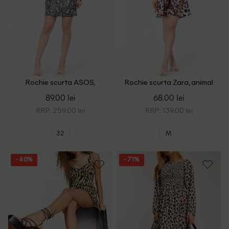
Rochie scurta ASOS,
Rochie scurta Zara, animal
imprimeu sarpe
print
89.00 lei
68.00 lei
RRP: 259.00 lei
RRP: 139.00 lei
32
M
- 40%
- 71%