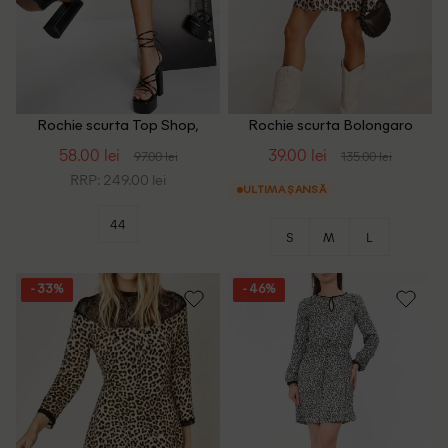
Rochie scurta Top Shop,
Rochie scurta Bolongaro
animal print
Trevor, animal print
58.00 lei
39.00 lei
97.00 lei
135.00 lei
RRP: 249.00 lei
ULTIMA ȘANSĂ
44
S
M
L
- 33%
- 46%