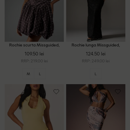
Rochie scurta Missguided,
Rochie lunga Missguided,
maro
negru
109.50 lei
124.50 lei
RRP: 219.00 lei
RRP: 249.00 lei
M
L
L