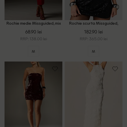
Rochie medie Missguided, mix
Rochie scurta Missguided,
culori
negru
68.90 lei
182.90 lei
RRP: 138.00 lei
RRP: 365.00 lei
M
M