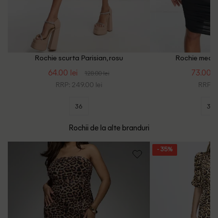
Rochie scurta Parisian, rosu
Rochie medie 
64.00 lei
73.00 le
128.00 lei
RRP: 249.00 lei
RRP: 1
36
34
Rochii de la alte branduri
- 35%