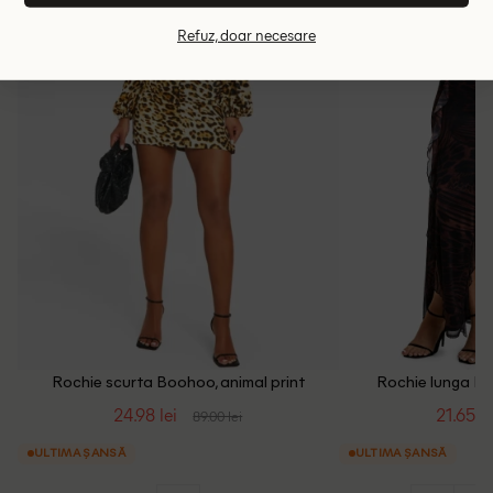
Refuz, doar necesare
Rochie scurta Boohoo, animal print
Rochie lunga Bo
24.98 lei
21.65 le
89.00 lei
ULTIMA ȘANSĂ
ULTIMA ȘANSĂ