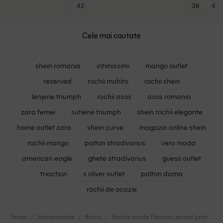
42
38
42
Cele mai cautate
shein romania
intimissimi
mango outlet
reserved
rochii mohito
rochii shein
lenjerie triumph
rochii asos
asos romania
zara femei
sutiene triumph
shein rochii elegante
haine outlet zara
shein curve
magazin online shein
rochii mango
palton stradivarius
vero moda
american eagle
ghete stradivarius
guess outlet
triaction
s oliver outlet
palton dama
rochii de ocazie
Femei
Imbracaminte
Rochii
Rochie scurta Parisian, animal print