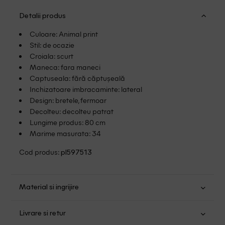
Detalii produs
Culoare: Animal print
Stil: de ocazie
Croiala: scurt
Maneca: fara maneci
Captuseala: fără căptușeală
Inchizatoare imbracaminte: lateral
Design: bretele, fermoar
Decolteu: decolteu patrat
Lungime produs: 80 cm
Marime masurata: 34
Cod produs:
pl597513
Material si ingrijire
Poliester: 100%
Livrare si retur
Spalare usoara la 40