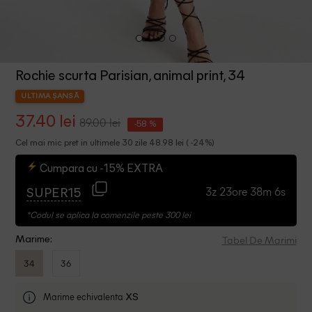
Rochie scurta Parisian, animal print, 34
ULTIMA ȘANSĂ
37.40 lei
89.00 lei
-58 %
Cel mai mic pret in ultimele 30 zile 48.98 lei ( -24%)
Cumpara cu -15% EXTRA
3z 23ore 38m 6s
SUPER15
*Codul se aplica la comenzile peste 300 lei
Tabel De Marimi
Marime:
34
36
Marime echivalenta
XS