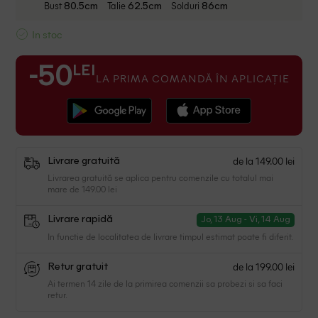
Bust
Talie
Solduri
80.5cm
62.5cm
86cm
In stoc
LEI
-50
LA PRIMA COMANDĂ ÎN APLICAȚIE
de la 149.00 lei
Livrare gratuită
Livrarea gratuită se aplica pentru comenzile cu totalul mai
mare de 149.00 lei
Livrare rapidă
Jo, 13 Aug - Vi, 14 Aug
In functie de localitatea de livrare timpul estimat poate fi diferit.
de la 199.00 lei
Retur gratuit
Ai termen 14 zile de la primirea comenzii sa probezi si sa faci
retur.