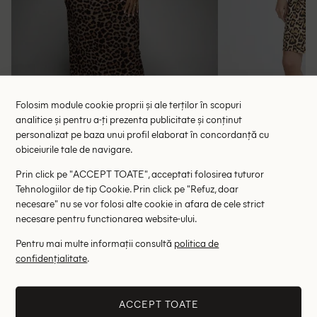
Folosim module cookie proprii și ale terților în scopuri
analitice și pentru a-ți prezenta publicitate și conținut
personalizat pe baza unui profil elaborat în concordanță cu
obiceiurile tale de navigare.
Rochie lunga MISSGUIDED Plus Size,
Rochie scurta I
Prin click pe "ACCEPT TOATE", acceptati folosirea tuturor
animal print
64.50 lei
114.00 le
Tehnologiilor de tip Cookie. Prin click pe "Refuz, doar
RRP: 129.00 lei
RRP: 2
necesare" nu se vor folosi alte cookie in afara de cele strict
necesare pentru functionarea website-ului.
3XL
Pentru mai multe informații consultă
politica de
confidențialitate
.
Altii au fost interesati de
- 72%
- 78%
ACCEPT TOATE