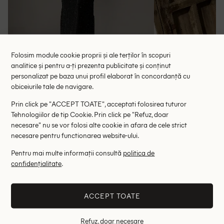
Folosim module cookie proprii și ale terților în scopuri
analitice și pentru a-ți prezenta publicitate și conținut
personalizat pe baza unui profil elaborat în concordanță cu
Rochie lunga Missguided, negru
Rochie lunga Dan
obiceiurile tale de navigare.
124.50 lei
65.
Prin click pe "ACCEPT TOATE", acceptati folosirea tuturor
RRP: 249.00 lei
RRP: 1
Tehnologiilor de tip Cookie. Prin click pe "Refuz, doar
necesare" nu se vor folosi alte cookie in afara de cele strict
L
necesare pentru functionarea website-ului.
Altii au fost interesati de
Pentru mai multe informații consultă
politica de
confidențialitate
.
- 48%
- 76%
ACCEPT TOATE
Refuz, doar necesare