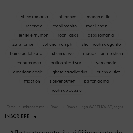
shein romania
intimissimi
mango outlet
reserved
rochii mohito
rochii shein
lenjerie triumph
rochii asos
asos romania
zara femei
sutiene triumph
shein rochii elegante
haine outlet zara
shein curve
magazin online shein
rochii mango
palton stradivarius
vero moda
american eagle
ghete stradivarius
guess outlet
triaction
s oliver outlet
palton dama
rochii de ocazie
Femei
Imbracaminte
Rochii
Rochie lunga WAREHOUSE, negru
INSCRIERE
Afla toate noutatile si fii inspirata de