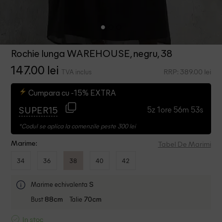
Rochie lunga WAREHOUSE, negru, 38
147.00 lei
RRP: 389.00 lei
TVA inclus
Cumpara cu -15% EXTRA
5z 1ore 56m 53s
SUPER15
*Codul se aplica la comenzile peste 300 lei
Tabel De Marimi
Marime:
34
36
38
40
42
Marime echivalenta
S
Bust
Talie
88cm
70cm
In stoc