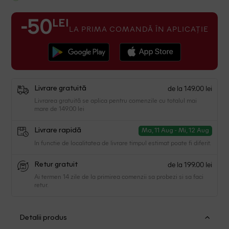
LEI
-50
LA PRIMA COMANDĂ ÎN APLICAȚIE
de la 149.00 lei
Livrare gratuită
Livrarea gratuită se aplica pentru comenzile cu totalul mai
mare de 149.00 lei
Livrare rapidă
Ma, 11 Aug - Mi, 12 Aug
In functie de localitatea de livrare timpul estimat poate fi diferit.
de la 199.00 lei
Retur gratuit
Ai termen 14 zile de la primirea comenzii sa probezi si sa faci
retur.
Detalii produs