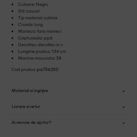
Culoare: Negru
Stil: casual
Tip material: subtire
Croiala: lung
Maneca: fara maneci
Captuseala: jupă
Decolteu: decolteu in v
Lungime produs: 134 cm
Marime masurata: 38
Cod produs:
pa756250
Material si ingrijire
Poliester: 100%
Livrare si retur
Spalare usoara la 30
Transport Gratuit pentru orice comanda cu o valoare mai
Nu folositi inalbitor
Ai nevoie de ajutor?
mare de 149.00 lei.
Nu uscati in uscator
Fara curatare chimica
Suntem aici pentru a te ajuta:
Politica livrare