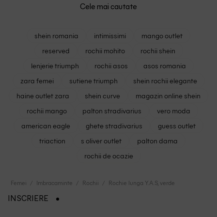
Cele mai cautate
shein romania
intimissimi
mango outlet
reserved
rochii mohito
rochii shein
lenjerie triumph
rochii asos
asos romania
zara femei
sutiene triumph
shein rochii elegante
haine outlet zara
shein curve
magazin online shein
rochii mango
palton stradivarius
vero moda
american eagle
ghete stradivarius
guess outlet
triaction
s oliver outlet
palton dama
rochii de ocazie
Femei
Imbracaminte
Rochii
Rochie lunga Y.A.S, verde
INSCRIERE