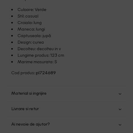
Culoare: Verde
Stil: casual
Croiala: lung
Maneca: lungi
Captuseala: jupă
Design: curea
Decolteu: decolteu in v
Lungime produs: 123 cm
Marime masurata: S
Cod produs:
pl724689
Material si ingrijire
Poliester: 100%
Livrare si retur
Spalare usoara la 30
Transport Gratuit pentru orice comanda cu o valoare mai
Nu folositi inalbitor
Ai nevoie de ajutor?
mare de 149.00 lei.
Nu uscati in uscator