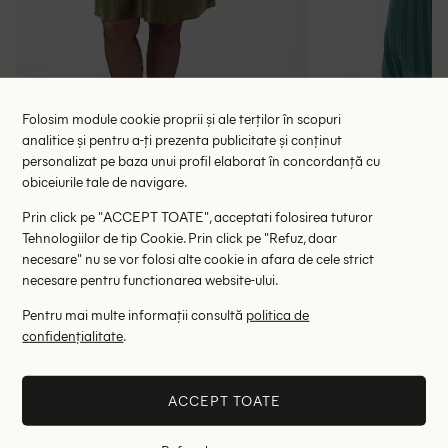
Folosim module cookie proprii și ale terților în scopuri
analitice și pentru a-ți prezenta publicitate și conținut
personalizat pe baza unui profil elaborat în concordanță cu
Rochie scurta Kaffe Curve, verde
Rochie lung
obiceiurile tale de navigare.
118.00 lei
137.00 le
189.00 lei
Prin click pe "ACCEPT TOATE", acceptati folosirea tuturor
RRP: 369.00 lei
RRP: 4
Tehnologiilor de tip Cookie. Prin click pe "Refuz, doar
necesare" nu se vor folosi alte cookie in afara de cele strict
50
necesare pentru functionarea website-ului.
Pentru mai multe informații consultă
politica de
Altii au fost interesati de
confidențialitate
.
- 71%
- 78%
ACCEPT TOATE