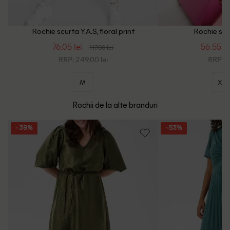
Rochie scurta Y.A.S, floral print
Rochie scur
76.05 lei
56.55 le
117.00 lei
RRP: 249.00 lei
RRP: 2
M
XS
Rochii de la alte branduri
- 38%
- 53%