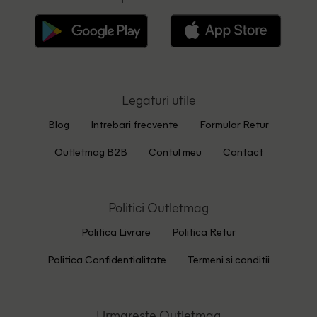
Legaturi utile
Blog
Intrebari frecvente
Formular Retur
Outletmag B2B
Contul meu
Contact
Politici Outletmag
Politica Livrare
Politica Retur
Politica Confidentialitate
Termeni si conditii
Urmareste Outletmag