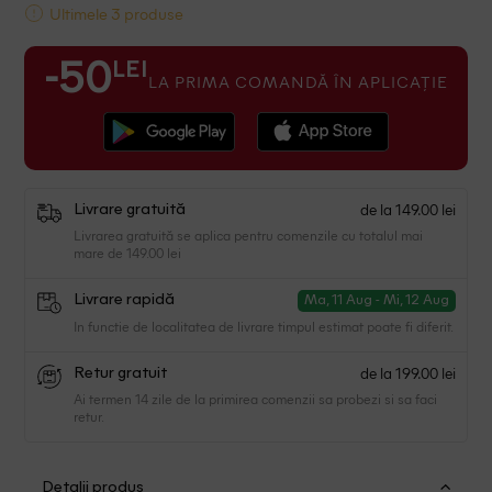
Ultimele 3 produse
LEI
-50
LA PRIMA COMANDĂ ÎN APLICAȚIE
de la 149.00 lei
Livrare gratuită
Livrarea gratuită se aplica pentru comenzile cu totalul mai
mare de 149.00 lei
Livrare rapidă
Ma, 11 Aug - Mi, 12 Aug
In functie de localitatea de livrare timpul estimat poate fi diferit.
de la 199.00 lei
Retur gratuit
Ai termen 14 zile de la primirea comenzii sa probezi si sa faci
retur.
Detalii produs