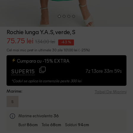
Rochie lunga Y.A.S, verde, S
75.75 lei
134.00 lei
-43 %
Cel mai mic pret in ultimele 30 zile 101.00 lei ( -25%)
Cumpara cu -15% EXTRA
7z 13ore 33m 59s
SUPER15
*Codul se aplica la comenzile peste 300 lei
Tabel De Marimi
Marime:
S
Marime echivalenta
36
Bust
Talie
Solduri
86cm
68cm
94cm