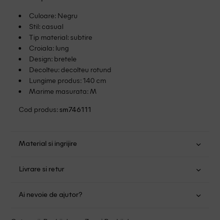
Culoare: Negru
Stil: casual
Tip material: subtire
Croiala: lung
Design: bretele
Decolteu: decolteu rotund
Lungime produs: 140 cm
Marime masurata: M
Cod produs:
sm746111
Material si ingrijire
Poliester: 96%; Elastan: 4%
Livrare si retur
Spalare usoara la 30
Transport Gratuit pentru orice comanda cu o valoare mai
Nu folositi inalbitor
Ai nevoie de ajutor?
mare de 149.00 lei.
Nu uscati in uscator
Se pot calca
Suntem aici pentru a te ajuta:
Politica livrare