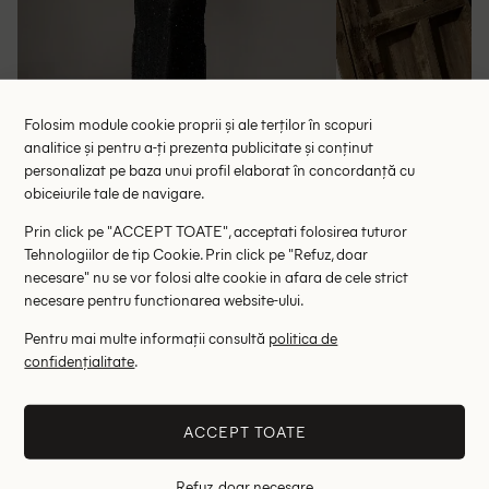
Folosim module cookie proprii și ale terților în scopuri
analitice și pentru a-ți prezenta publicitate și conținut
personalizat pe baza unui profil elaborat în concordanță cu
Rochie lunga Missguided, negru
Rochie lunga Dan
obiceiurile tale de navigare.
124.50 lei
65.
Prin click pe "ACCEPT TOATE", acceptati folosirea tuturor
RRP: 249.00 lei
RRP: 1
Tehnologiilor de tip Cookie. Prin click pe "Refuz, doar
necesare" nu se vor folosi alte cookie in afara de cele strict
L
necesare pentru functionarea website-ului.
Pentru mai multe informații consultă
politica de
Altii au fost interesati de
confidențialitate
.
- 69%
- 66%
ACCEPT TOATE
Refuz, doar necesare