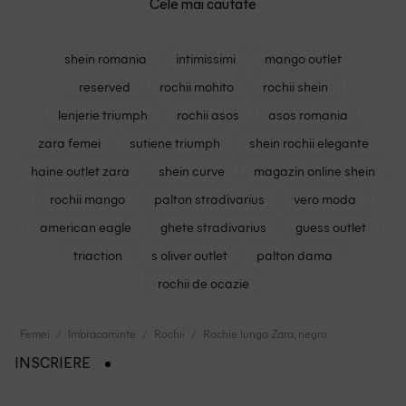
Cele mai cautate
shein romania
intimissimi
mango outlet
reserved
rochii mohito
rochii shein
lenjerie triumph
rochii asos
asos romania
zara femei
sutiene triumph
shein rochii elegante
haine outlet zara
shein curve
magazin online shein
rochii mango
palton stradivarius
vero moda
american eagle
ghete stradivarius
guess outlet
triaction
s oliver outlet
palton dama
rochii de ocazie
Femei
Imbracaminte
Rochii
Rochie lunga Zara, negru
INSCRIERE