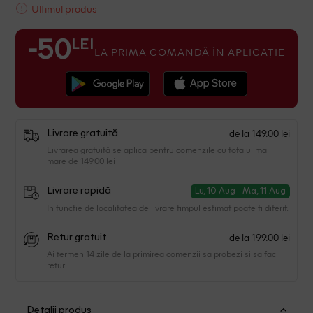
Ultimul produs
LEI
-50
LA PRIMA COMANDĂ ÎN APLICAȚIE
de la 149.00 lei
Livrare gratuită
Livrarea gratuită se aplica pentru comenzile cu totalul mai
mare de 149.00 lei
Livrare rapidă
Lu, 10 Aug - Ma, 11 Aug
In functie de localitatea de livrare timpul estimat poate fi diferit.
de la 199.00 lei
Retur gratuit
Ai termen 14 zile de la primirea comenzii sa probezi si sa faci
retur.
Detalii produs