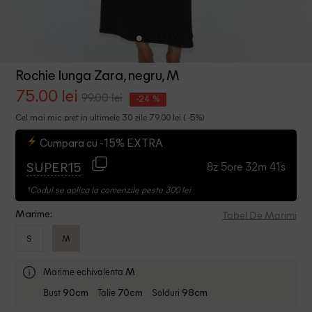
Rochie lunga Zara, negru, M
75.00 lei
99.00 lei
-24 %
Cel mai mic pret in ultimele 30 zile 79.00 lei ( -5%)
Cumpara cu -15% EXTRA
8z 5ore 32m 40s
SUPER15
*Codul se aplica la comenzile peste 300 lei
Tabel De Marimi
Marime:
S
M
Marime echivalenta
M
Bust
Talie
Solduri
90cm
70cm
98cm