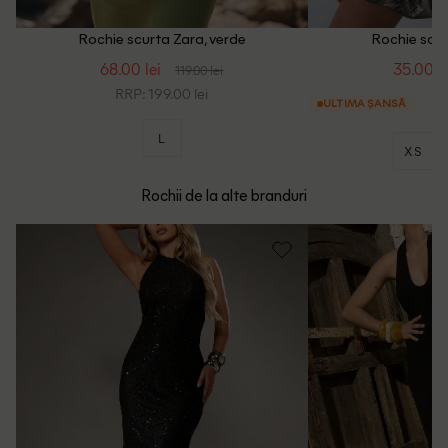
Rochie scurta Zara, verde
Rochie scur
68.00 lei
35.00 le
119.00 lei
RRP: 199.00 lei
ULTIMA ȘANSĂ
L
XS
Rochii de la alte branduri