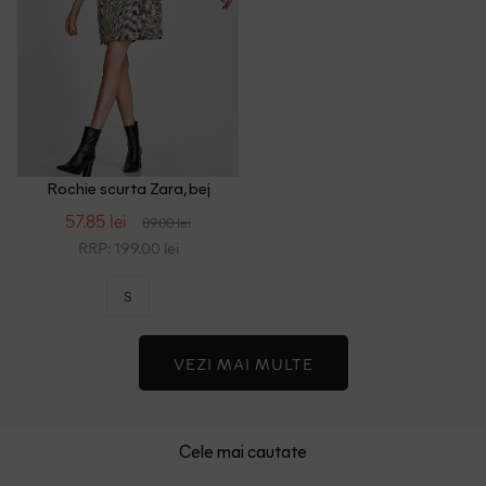
Rochie scurta Zara, bej
57.85 lei
89.00 lei
RRP: 199.00 lei
S
VEZI MAI MULTE
Cele mai cautate