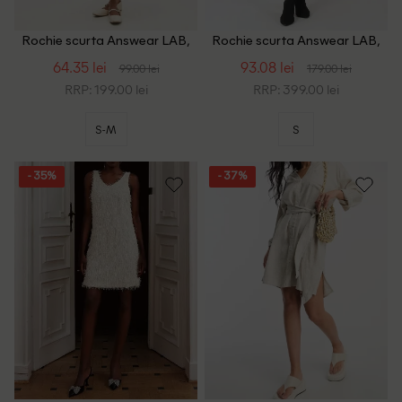
Rochie scurta Answear LAB,
Rochie scurta Answear LAB,
alb
negru
64.35 lei
93.08 lei
99.00 lei
179.00 lei
RRP: 199.00 lei
RRP: 399.00 lei
S-M
S
- 35%
- 37%