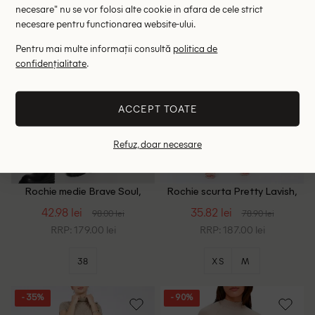
necesare" nu se vor folosi alte cookie in afara de cele strict
- 56%
- 55%
necesare pentru functionarea website-ului.
Pentru mai multe informații consultă
politica de
confidențialitate
.
ACCEPT TOATE
Refuz, doar necesare
Rochie medie Brave Soul,
Rochie scurta Pretty Lavish,
crem
crem
42.98 lei
35.82 lei
98.00 lei
78.90 lei
RRP: 179.00 lei
RRP: 187.00 lei
38
XS
M
- 35%
- 90%