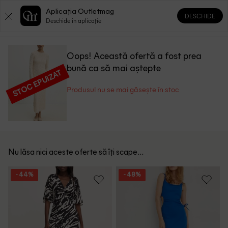
Aplicația Outletmag
DESCHIDE
0
0
Deschide în aplicație
Oops! Această ofertă a fost prea
bună ca să mai aștepte
STOC EPUIZAT
Produsul nu se mai găsește în stoc
Nu lăsa nici aceste oferte să îți scape...
- 44%
- 48%