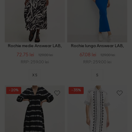
Rochie medie Answear LAB,
Rochie lunga Answear LAB,
negru
albastru
72.75 lei
67.08 lei
129.00 lei
129.00 lei
RRP: 259.00 lei
RRP: 259.00 lei
XS
S
- 20%
- 35%