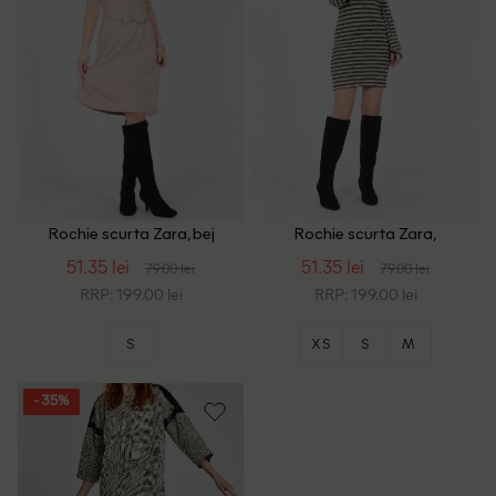
Rochie scurta Zara, bej
Rochie scurta Zara,
albastru/bej
51.35 lei
51.35 lei
79.00 lei
79.00 lei
RRP: 199.00 lei
RRP: 199.00 lei
S
XS
S
M
- 35%