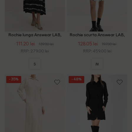
Rochie lunga Answear LAB,
Rochie scurta Answear LAB,
negru
alb
111.20 lei
128.05 lei
139.00 lei
197.00 lei
RRP: 279.00 lei
RRP: 459.00 lei
S
M
- 35%
- 48%