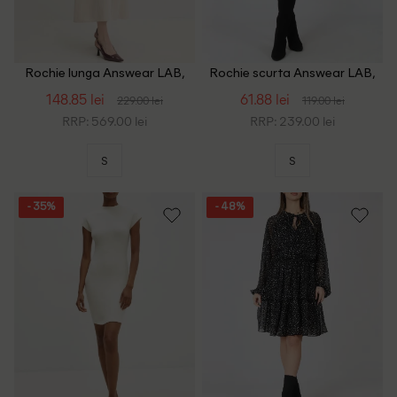
Rochie lunga Answear LAB,
Rochie scurta Answear LAB,
bej
negru
148.85 lei
61.88 lei
229.00 lei
119.00 lei
RRP: 569.00 lei
RRP: 239.00 lei
S
S
- 35%
- 48%