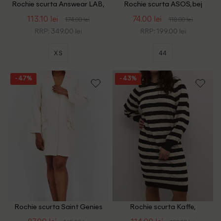
Rochie scurta Answear LAB,
Rochie scurta ASOS, bej
ecru
113.10 lei
74.00 lei
174.00 lei
118.00 lei
RRP: 349.00 lei
RRP: 199.00 lei
XS
44
- 47%
- 43%
Rochie scurta Saint Genies
Rochie scurta Kaffe,
Plus Size, crem
negru/crem