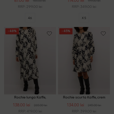
87.00 lei
114.00 lei
165.00 lei
199.00 lei
RRP: 299.00 lei
RRP: 349.00 lei
46
XS
- 48%
- 45%
Rochie lunga Kaffe,
Rochie scurta Kaffe, crem
crem/negru
138.00 lei
134.00 lei
265.00 lei
245.00 lei
RRP: 419.00 lei
RRP: 399.00 lei