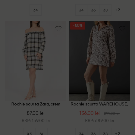
+2
34
34
36
38
- 55%
Rochie scurta Zara, crem
Rochie scurta WAREHOUSE,
crem
87.00 lei
136.00 lei
299.00 lei
RRP: 159.00 lei
RRP: 689.00 lei
+2
XS
M
34
36
38