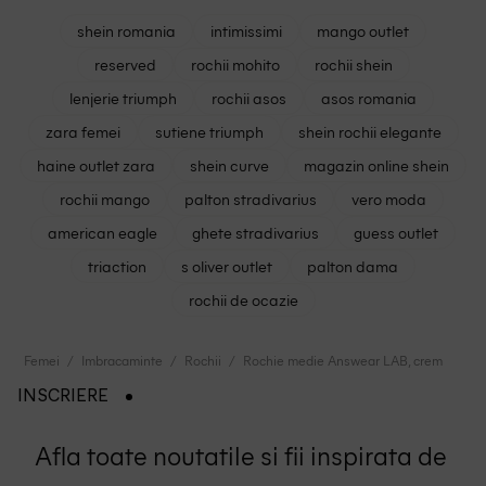
shein romania
intimissimi
mango outlet
reserved
rochii mohito
rochii shein
lenjerie triumph
rochii asos
asos romania
zara femei
sutiene triumph
shein rochii elegante
haine outlet zara
shein curve
magazin online shein
rochii mango
palton stradivarius
vero moda
american eagle
ghete stradivarius
guess outlet
triaction
s oliver outlet
palton dama
rochii de ocazie
Femei
Imbracaminte
Rochii
Rochie medie Answear LAB, crem
INSCRIERE
Afla toate noutatile si fii inspirata de