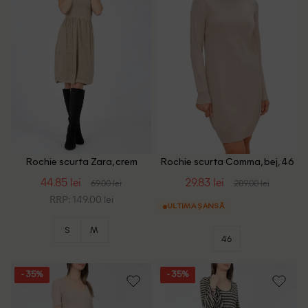
Rochie scurta Zara, crem
Rochie scurta Comma, bej, 46
44.85 lei
29.83 lei
69.00 lei
289.00 lei
RRP: 149.00 lei
ULTIMA ȘANSĂ
S
M
46
- 35%
- 35%