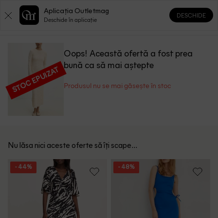
Aplicația Outletmag
DESCHIDE
0
0
Deschide în aplicație
Oops! Această ofertă a fost prea
bună ca să mai aștepte
STOC EPUIZAT
Produsul nu se mai găsește în stoc
Nu lăsa nici aceste oferte să îți scape...
- 44%
- 48%