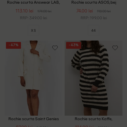
Rochie scurta Answear LAB,
Rochie scurta ASOS, bej
ecru
113.10 lei
74.00 lei
174.00 lei
118.00 lei
RRP: 349.00 lei
RRP: 199.00 lei
XS
44
- 47%
- 43%
Rochie scurta Saint Genies
Rochie scurta Kaffe,
Plus Size, crem
negru/crem