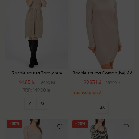
Rochie scurta Zara, crem
Rochie scurta Comma, bej, 46
44.85 lei
29.83 lei
69.00 lei
289.00 lei
RRP: 149.00 lei
ULTIMA ȘANSĂ
S
M
46
- 35%
- 35%