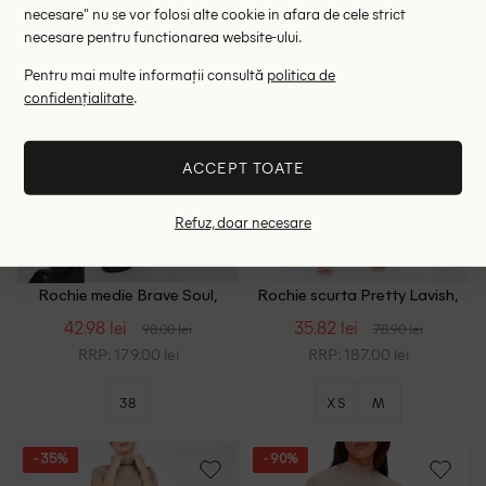
necesare" nu se vor folosi alte cookie in afara de cele strict
- 56%
- 55%
necesare pentru functionarea website-ului.
Pentru mai multe informații consultă
politica de
confidențialitate
.
ACCEPT TOATE
Refuz, doar necesare
Rochie medie Brave Soul,
Rochie scurta Pretty Lavish,
crem
crem
42.98 lei
35.82 lei
98.00 lei
78.90 lei
RRP: 179.00 lei
RRP: 187.00 lei
38
XS
M
- 35%
- 90%