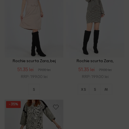
Rochie scurta Zara, bej
Rochie scurta Zara,
albastru/bej
51.35 lei
51.35 lei
79.00 lei
79.00 lei
RRP: 199.00 lei
RRP: 199.00 lei
S
XS
S
M
- 35%