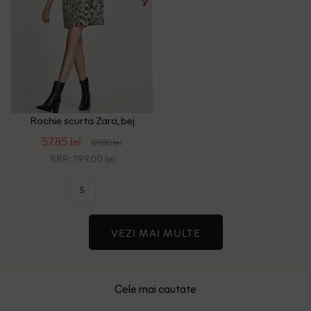
Rochie scurta Zara, bej
57.85 lei
89.00 lei
RRP: 199.00 lei
S
VEZI MAI MULTE
Cele mai cautate