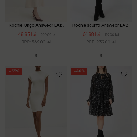
Rochie lunga Answear LAB,
Rochie scurta Answear LAB,
bej
negru
148.85 lei
61.88 lei
229.00 lei
119.00 lei
RRP: 569.00 lei
RRP: 239.00 lei
S
S
- 35%
- 48%