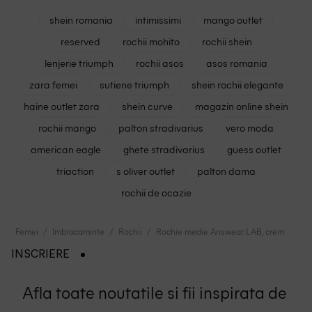
shein romania
intimissimi
mango outlet
reserved
rochii mohito
rochii shein
lenjerie triumph
rochii asos
asos romania
zara femei
sutiene triumph
shein rochii elegante
haine outlet zara
shein curve
magazin online shein
rochii mango
palton stradivarius
vero moda
american eagle
ghete stradivarius
guess outlet
triaction
s oliver outlet
palton dama
rochii de ocazie
Femei
Imbracaminte
Rochii
Rochie medie Answear LAB, crem
INSCRIERE
Afla toate noutatile si fii inspirata de