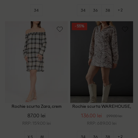
+2
34
34
36
38
- 55%
Rochie scurta Zara, crem
Rochie scurta WAREHOUSE,
crem
87.00 lei
136.00 lei
299.00 lei
RRP: 159.00 lei
RRP: 689.00 lei
+2
XS
M
34
36
38