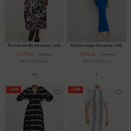
Rochie medie Answear LAB,
Rochie lunga Answear LAB,
negru
albastru
72.75 lei
67.08 lei
129.00 lei
129.00 lei
RRP: 259.00 lei
RRP: 259.00 lei
XS
S
- 20%
- 35%