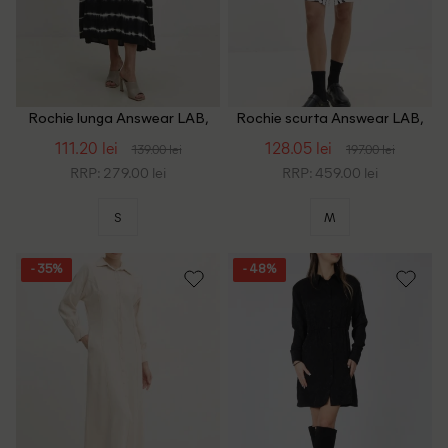
Rochie lunga Answear LAB,
Rochie scurta Answear LAB,
negru
alb
111.20 lei
128.05 lei
139.00 lei
197.00 lei
RRP: 279.00 lei
RRP: 459.00 lei
S
M
- 35%
- 48%