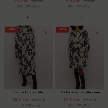
87.00 lei
114.00 lei
165.00 lei
199.00 lei
RRP: 299.00 lei
RRP: 349.00 lei
46
XS
- 48%
- 45%
Rochie lunga Kaffe,
Rochie scurta Kaffe, crem
crem/negru
138.00 lei
134.00 lei
265.00 lei
245.00 lei
RRP: 419.00 lei
RRP: 399.00 lei