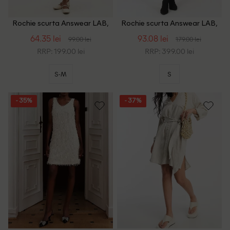
Rochie scurta Answear LAB,
Rochie scurta Answear LAB,
alb
negru
64.35 lei
93.08 lei
99.00 lei
179.00 lei
RRP: 199.00 lei
RRP: 399.00 lei
S-M
S
- 35%
- 37%